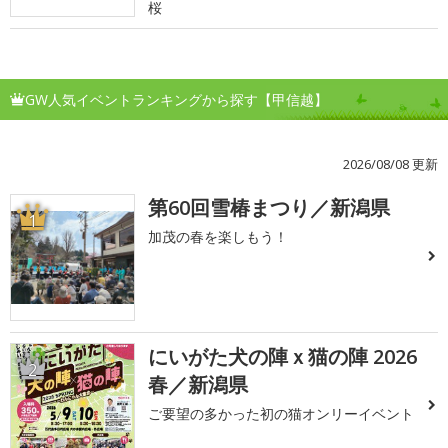
桜
GW人気イベントランキングから探す【甲信越】
2026/08/08 更新
第60回雪椿まつり／新潟県
1
加茂の春を楽しもう！
にいがた犬の陣ｘ猫の陣 2026
2
春／新潟県
ご要望の多かった初の猫オンリーイベント