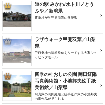
道の駅 みかわ/水ト川ノとう
1
ふや／新潟県
将軍杉が見守る新潟の奥座敷
ラザウォーク甲斐双葉／山梨
2
県
甲府盆地の情報発信をリードする大型ショ
ッピングモール
四季の杜おしの公園 岡田紅陽
3
写真美術館・小池邦夫絵手紙
美術館／山梨県
写真家の岡田紅陽と絵手紙作家の小池邦夫
の両作品が見られる