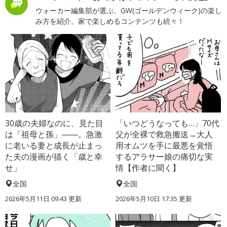
ウォーカー編集部が選ぶ、GW(ゴールデンウィーク)の楽し
み方を紹介。家で楽しめるコンテンツも続々！
30歳の夫婦なのに、見た目
「いつどうなっても…」70代
は「祖母と孫」――。急激
父が全裸で救急搬送→大人
に老いる妻と成長が止まっ
用オムツを手に最悪を覚悟
た夫の漫画が描く「歳と幸
するアラサー娘の痛切な実
せ」
情【作者に聞く】
全国
全国
2026年5月11日 09:43 更新
2026年5月10日 17:35 更新