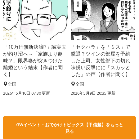
「10万円無断決済!?」誠実夫
「セクハラ」を「ミス」で
が釣り沼へ→「家族より趣
撃退？ツインの部屋を予約
味？」限界妻が突きつけた
した上司、女性部下の切れ
離婚という結末【作者に聞
味鋭い反撃にに「スカッと
く】
した」の声【作者に聞く】
全国
全国
2026年5月10日 07:30 更新
2026年5月9日 20:35 更新
GWイベント・おでかけトピックス【甲信越】をもっと
見る