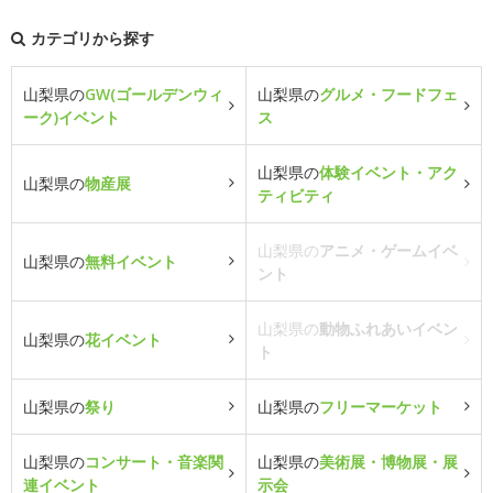
カテゴリから探す
山梨県の
GW(ゴールデンウィ
山梨県の
グルメ・フードフェ
ーク)イベント
ス
山梨県の
体験イベント・アク
山梨県の
物産展
ティビティ
山梨県の
アニメ・ゲームイベ
山梨県の
無料イベント
ント
山梨県の
動物ふれあいイベン
山梨県の
花イベント
ト
山梨県の
祭り
山梨県の
フリーマーケット
山梨県の
コンサート・音楽関
山梨県の
美術展・博物展・展
連イベント
示会