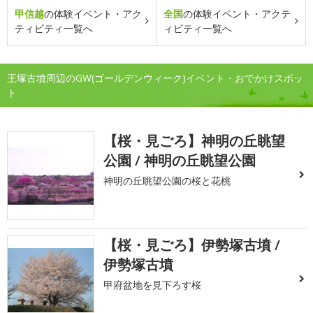
甲信越
の体験イベント・アク
全国
の体験イベント・アクテ
ティビティ一覧へ
ィビティ一覧へ
王塚古墳周辺のGW(ゴールデンウィーク)イベント・おでかけスポッ
ト
【桜・見ごろ】神明の丘眺望
公園 / 神明の丘眺望公園
神明の丘眺望公園の桜と花桃
【桜・見ごろ】伊勢塚古墳 /
伊勢塚古墳
甲府盆地を見下ろす桜