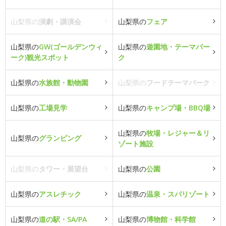
山梨県の
演劇・講演会
山梨県の
フェア
山梨県の
GW(ゴールデンウィ
山梨県の
遊園地・テーマパー
ーク)観光スポット
ク
山梨県の
水族館・動物園
山梨県の
フードテーマパーク
山梨県の
工場見学
山梨県の
キャンプ場・BBQ場
山梨県の
牧場・レジャー＆リ
山梨県の
グランピング
ゾート施設
山梨県の
タワー・展望台
山梨県の
公園
山梨県の
アスレチック
山梨県の
温泉・スパリゾート
山梨県の
道の駅・SA/PA
山梨県の
博物館・科学館