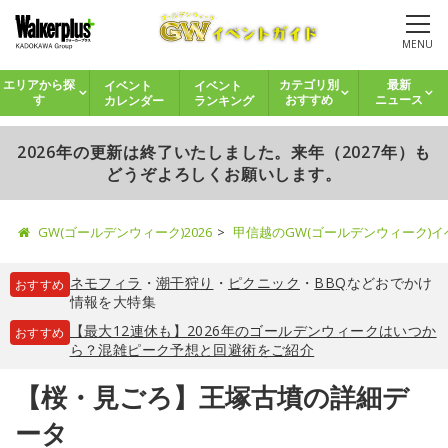
MENU
イベント
イベント
エリアから探
カテゴリ別
最新
カレンダー
ランキング
す
おすすめ
ニュース
2026年の更新は終了いたしました。来年（2027年）も
どうぞよろしくお願いします。
GW(ゴールデンウィーク)2026
甲信越のGW(ゴールデンウィーク)
ネモフィラ
・
潮干狩り
・
ピクニック
・
BBQ
などおでかけ
おすすめ
情報を大特集
【最大12連休も】2026年のゴールデンウィークはいつか
おすすめ
ら？混雑ピーク予想と回避術をご紹介
【桜・見ごろ】王塚古墳の詳細デ
ータ