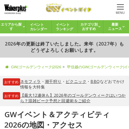
MENU
イベント
イベント
エリアから探
カテゴリ別
最新
カレンダー
ランキング
す
おすすめ
ニュース
2026年の更新は終了いたしました。来年（2027年）も
どうぞよろしくお願いします。
GW(ゴールデンウィーク)2026
甲信越のGW(ゴールデンウィーク)
ネモフィラ
・
潮干狩り
・
ピクニック
・
BBQ
などおでかけ
おすすめ
情報を大特集
【最大12連休も】2026年のゴールデンウィークはいつか
おすすめ
ら？混雑ピーク予想と回避術をご紹介
GWイベント＆アクティビティ
2026の地図・アクセス