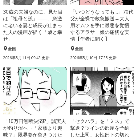
30歳の夫婦なのに、見た目
「いつどうなっても…」70代
は「祖母と孫」――。急激
父が全裸で救急搬送→大人
に老いる妻と成長が止まっ
用オムツを手に最悪を覚悟
た夫の漫画が描く「歳と幸
するアラサー娘の痛切な実
せ」
情【作者に聞く】
全国
全国
2026年5月11日 09:43 更新
2026年5月10日 17:35 更新
「10万円無断決済!?」誠実夫
「セクハラ」を「ミス」で
が釣り沼へ→「家族より趣
撃退？ツインの部屋を予約
味？」限界妻が突きつけた
した上司、女性部下の切れ