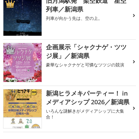
旧月潟駅発 架空鉄道 星空
1
列車／新潟県
列車が向かう先は、空の上。
企画展示「シャクナゲ・ツツ
2
ジ展」／新潟県
豪華なシャクナゲと可憐なツツジの競演
新潟ヒラメキパーティー！ in
3
メディアシップ 2026／新潟県
いろんな謎解きがメディアシップに大集
合！