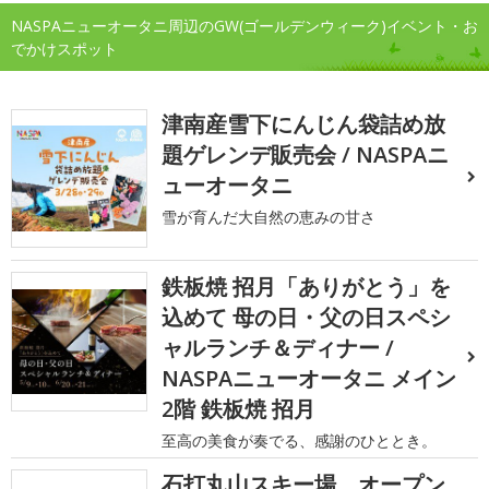
NASPAニューオータニ周辺のGW(ゴールデンウィーク)イベント・お
でかけスポット
津南産雪下にんじん袋詰め放
題ゲレンデ販売会 / NASPAニ
ューオータニ
雪が育んだ大自然の恵みの甘さ
鉄板焼 招月「ありがとう」を
込めて 母の日・父の日スペシ
ャルランチ＆ディナー /
NASPAニューオータニ メイン
2階 鉄板焼 招月
至高の美食が奏でる、感謝のひととき。
石打丸山スキー場 オープン