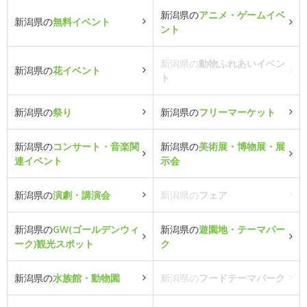
新潟県の
アニメ・ゲームイベ
新潟県の
無料イベント
ント
新潟県の
動物ふれあいイベン
新潟県の
花イベント
ト
新潟県の
祭り
新潟県の
フリーマーケット
新潟県の
コンサート・音楽関
新潟県の
美術展・博物展・展
連イベント
示会
新潟県の
演劇・講演会
新潟県の
フェア
新潟県の
GW(ゴールデンウィ
新潟県の
遊園地・テーマパー
ーク)観光スポット
ク
新潟県の
水族館・動物園
新潟県の
フードテーマパーク