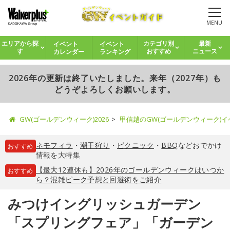
MENU
イベント
イベント
エリアから探
カテゴリ別
最新
カレンダー
ランキング
す
おすすめ
ニュース
2026年の更新は終了いたしました。来年（2027年）も
どうぞよろしくお願いします。
GW(ゴールデンウィーク)2026
甲信越のGW(ゴールデンウィーク)
ネモフィラ
・
潮干狩り
・
ピクニック
・
BBQ
などおでかけ
おすすめ
情報を大特集
【最大12連休も】2026年のゴールデンウィークはいつか
おすすめ
ら？混雑ピーク予想と回避術をご紹介
みつけイングリッシュガーデン
「スプリングフェア」「ガーデン