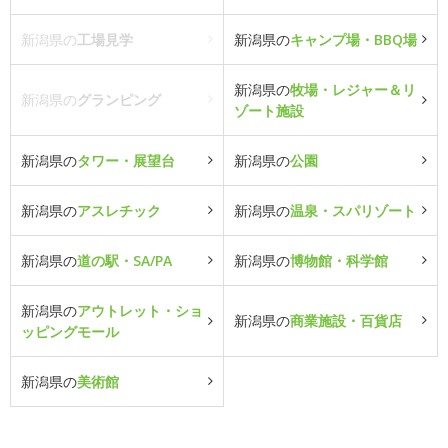
新潟県の
工場見学
新潟県の
キャンプ場・BBQ場
新潟県の
牧場・レジャー＆リ
新潟県の
グランピング
ゾート施設
新潟県の
タワー・展望台
新潟県の
公園
新潟県の
アスレチック
新潟県の
温泉・スパリゾート
新潟県の
道の駅・SA/PA
新潟県の
博物館・科学館
新潟県の
アウトレット・ショ
新潟県の
商業施設・百貨店
ッピングモール
新潟県の
美術館