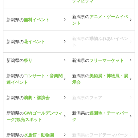
ティビティ
新潟県の
アニメ・ゲームイベ
新潟県の
無料イベント
ント
新潟県の
動物ふれあいイベン
新潟県の
花イベント
ト
新潟県の
祭り
新潟県の
フリーマーケット
新潟県の
コンサート・音楽関
新潟県の
美術展・博物展・展
連イベント
示会
新潟県の
演劇・講演会
新潟県の
フェア
新潟県の
GW(ゴールデンウィ
新潟県の
遊園地・テーマパー
ーク)観光スポット
ク
新潟県の
水族館・動物園
新潟県の
フードテーマパーク