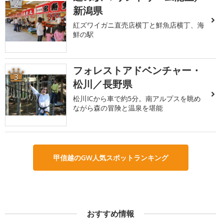
2
新潟県
紅ズワイガニ直売店横丁と鮮魚店横丁、海
鮮の駅
フォレストアドベンチャー・
3
松川／長野県
松川ICから車で約5分。南アルプスを眺め
ながら森の冒険と温泉を堪能
甲信越のGW人気スポットランキング
おすすめ情報