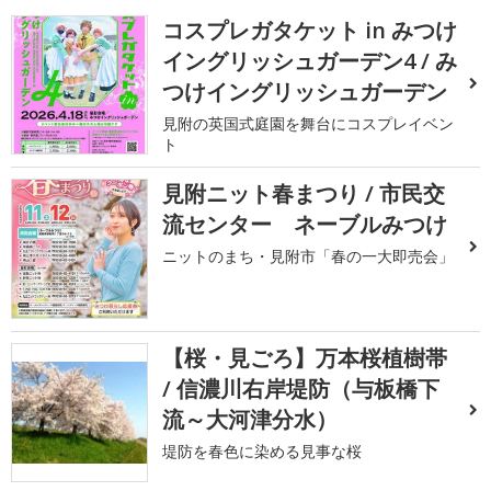
コスプレガタケット in みつけ
イングリッシュガーデン4 / み
つけイングリッシュガーデン
見附の英国式庭園を舞台にコスプレイベン
ト
見附ニット春まつり / 市民交
流センター ネーブルみつけ
ニットのまち・見附市「春の一大即売会」
【桜・見ごろ】万本桜植樹帯
/ 信濃川右岸堤防（与板橋下
流～大河津分水）
堤防を春色に染める見事な桜