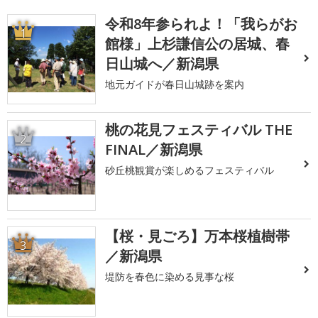
令和8年参られよ！「我らがお
1
館様」上杉謙信公の居城、春
日山城へ／新潟県
地元ガイドが春日山城跡を案内
桃の花見フェスティバル THE
2
FINAL／新潟県
砂丘桃観賞が楽しめるフェスティバル
【桜・見ごろ】万本桜植樹帯
3
／新潟県
堤防を春色に染める見事な桜