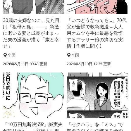
30歳の夫婦なのに、見た目
「いつどうなっても…」70代
は「祖母と孫」――。急激
父が全裸で救急搬送→大人
に老いる妻と成長が止まっ
用オムツを手に最悪を覚悟
た夫の漫画が描く「歳と幸
するアラサー娘の痛切な実
せ」
情【作者に聞く】
全国
全国
2026年5月11日 09:43 更新
2026年5月10日 17:35 更新
「10万円無断決済!?」誠実夫
「セクハラ」を「ミス」で
が釣り沼へ→「家族より趣
撃退？ツインの部屋を予約