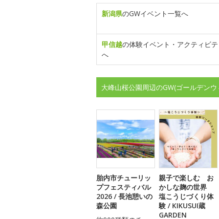
新潟県
のGWイベント一覧へ
甲信越
の体験イベント・アクティビテ
へ
大峰山桜公園周辺のGW(ゴールデンウ
胎内市チューリッ
親子で楽しむ お
プフェスティバル
かしな麹の世界
2026 / 長池憩いの
塩こうじづくり体
森公園
験 / KIKUSUI蔵
GARDEN