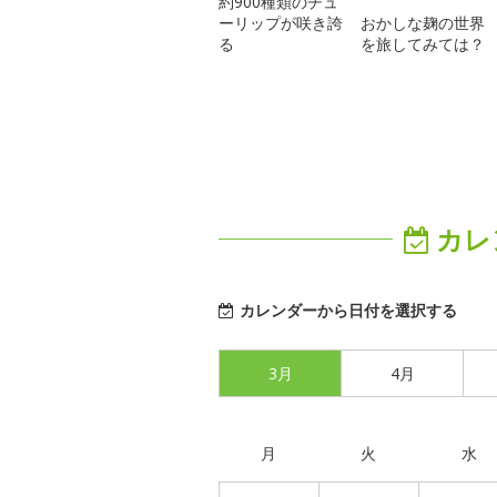
約900種類のチュ
ーリップが咲き誇
おかしな麹の世界
る
を旅してみては？
カレ
カレンダーから日付を選択する
3月
4月
月
火
水