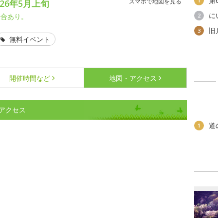
第
1
スマホで地図を見る
26年5月上旬
に
場合あり。
2
旧
3
無料イベント
開催時間など
地図・アクセス
アクセス
道
1