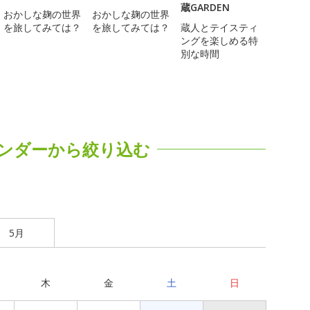
蔵GARDEN
おかしな麹の世界
おかしな麹の世界
を旅してみては？
を旅してみては？
蔵人とテイスティ
ングを楽しめる特
別な時間
ンダーから絞り込む
5月
木
金
土
日