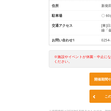
住所
新発田
駐車場
〇 6
交通アクセス
[車]
線「
お問い合わせ1
025
※施設やイベントが休園・中止に
ください。
開催期間
こ