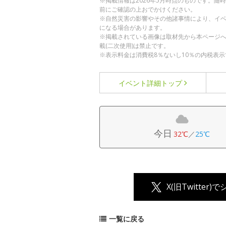
※掲載情報は2026年5月時点のものです。
前にご確認の上おでかけください。
※自然災害の影響やその他諸事情により、イ
になる場合があります。
※掲載されている画像は取材先から本ページ
載(二次使用)は禁止です。
※表示料金は消費税8％ないし10％の内税表示
イベント詳細
トップ
今日
32℃
／
25℃
X(旧Twitter)
一覧に戻る