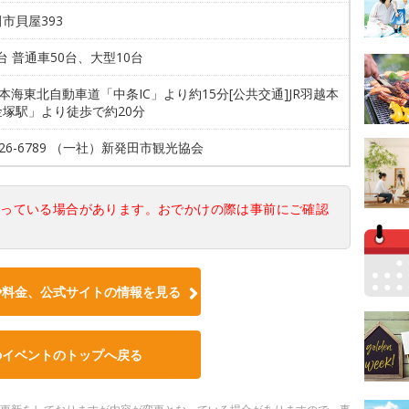
市貝屋393
0台 普通車50台、大型10台
日本海東北自動車道「中条IC」より約15分[公共交通]JR羽越本
金塚駅」より徒歩で約20分
4-26-6789 （一社）新発田市観光協会
なっている場合があります。おでかけの際は事前にご確認
や料金、公式サイトの情報を見る
のイベントのトップへ戻る