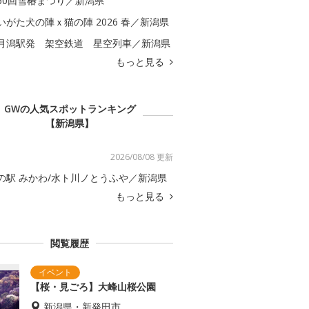
60回雪椿まつり／新潟県
いがた犬の陣ｘ猫の陣 2026 春／新潟県
月潟駅発 架空鉄道 星空列車／新潟県
もっと見る
GWの人気スポットランキング
【新潟県】
2026/08/08 更新
の駅 みかわ/水ト川ノとうふや／新潟県
もっと見る
閲覧履歴
【桜・見ごろ】大峰山桜公園
新潟県・新発田市