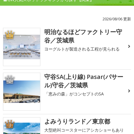
2026/08/06 更新
明治なるほどファクトリー守
1
谷／茨城県
ヨーグルトが製造される工程が見られる
守谷SA(上り線) Pasar(パサー
2
ル)守谷／茨城県
「恵みの森」がコンセプトのSA
よみうりランド／東京都
3
大型絶叫コースターにアシカショーもあり