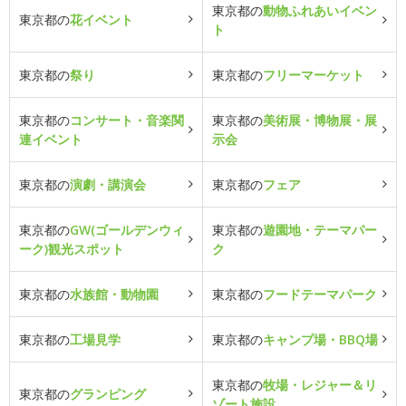
東京都の
動物ふれあいイベン
東京都の
花イベント
ト
東京都の
祭り
東京都の
フリーマーケット
東京都の
コンサート・音楽関
東京都の
美術展・博物展・展
連イベント
示会
東京都の
演劇・講演会
東京都の
フェア
東京都の
GW(ゴールデンウィ
東京都の
遊園地・テーマパー
ーク)観光スポット
ク
東京都の
水族館・動物園
東京都の
フードテーマパーク
東京都の
工場見学
東京都の
キャンプ場・BBQ場
東京都の
牧場・レジャー＆リ
東京都の
グランピング
ゾート施設