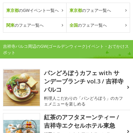
東京都
のGWイベント一覧へ
東京都
のフェア一覧へ
関東
のフェア一覧へ
全国
のフェア一覧へ
吉祥寺パルコ周辺のGW(ゴールデンウィーク)イベント・おでかけス
ポット
パンどろぼうカフェ with サ
ンデーブランチ vol.3 / 吉祥寺
パルコ
料理人こだわりの「パンどろぼう」のカフ
ェメニューを楽しめる
紅茶のアフタヌーンティー /
吉祥寺エクセルホテル東急