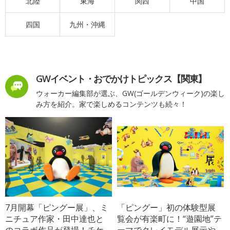
北陸
東海
関西
中国
四国
九州・沖縄
GWイベント・おでかけトピックス【関東】
ウォーカー編集部が選ぶ、GW(ゴールデンウィーク)の楽し
み方を紹介。家で楽しめるコンテンツも続々！
7月開幕「ピングー展」、ミ
「ピングー」初の体験型展
ニチュア作家・田中達也と
覧会が有楽町に！“遊園地”テ