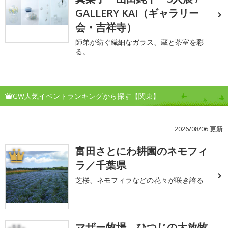
GALLERY KAI（ギャラリー
会・吉祥寺）
師弟が紡ぐ繊細なガラス、蔵と茶室を彩
る。
GW人気イベントランキングから探す【関東】
2026/08/06 更新
富田さとにわ耕園のネモフィ
1
ラ／千葉県
芝桜、ネモフィラなどの花々が咲き誇る
マザー牧場 ひつじの大放牧