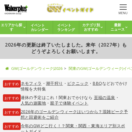
MENU
イベント
イベント
エリアから探
カテゴリ別
最新
カレンダー
ランキング
す
おすすめ
ニュース
2026年の更新は終了いたしました。来年（2027年）も
どうぞよろしくお願いします。
GW(ゴールデンウィーク)2026
関東のGW(ゴールデンウィーク)イ
ネモフィラ
・
潮干狩り
・
ピクニック
・
BBQ
などおでかけ
おすすめ
情報を大特集
連休の予定はこれ！関東おでかけなら
至福の温泉
・
おすすめ
人気の遊園地
・
親子で体験イベント
2026年のゴールデンウィークはいつから？混雑ピーク予
おすすめ
想と回避術をご紹介
今年のGWどこ行く！？関東・関西・東海エリア別スポ
おすすめ
ットガイド