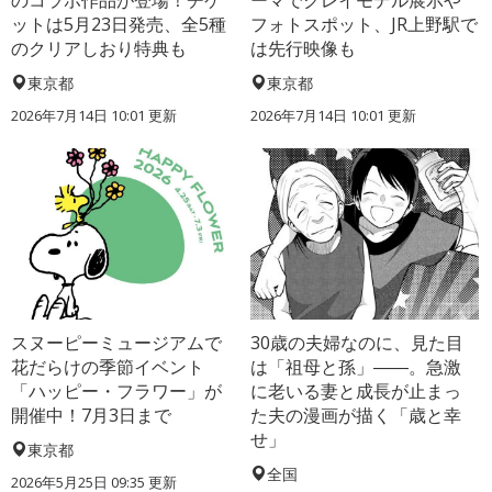
のコラボ作品が登場！チケ
ーマでクレイモデル展示や
ットは5月23日発売、全5種
フォトスポット、JR上野駅で
のクリアしおり特典も
は先行映像も
東京都
東京都
2026年7月14日 10:01 更新
2026年7月14日 10:01 更新
スヌーピーミュージアムで
30歳の夫婦なのに、見た目
花だらけの季節イベント
は「祖母と孫」――。急激
「ハッピー・フラワー」が
に老いる妻と成長が止まっ
開催中！7月3日まで
た夫の漫画が描く「歳と幸
せ」
東京都
全国
2026年5月25日 09:35 更新