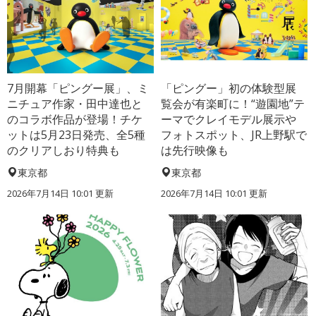
7月開幕「ピングー展」、ミ
「ピングー」初の体験型展
ニチュア作家・田中達也と
覧会が有楽町に！“遊園地”テ
のコラボ作品が登場！チケ
ーマでクレイモデル展示や
ットは5月23日発売、全5種
フォトスポット、JR上野駅で
のクリアしおり特典も
は先行映像も
東京都
東京都
2026年7月14日 10:01 更新
2026年7月14日 10:01 更新