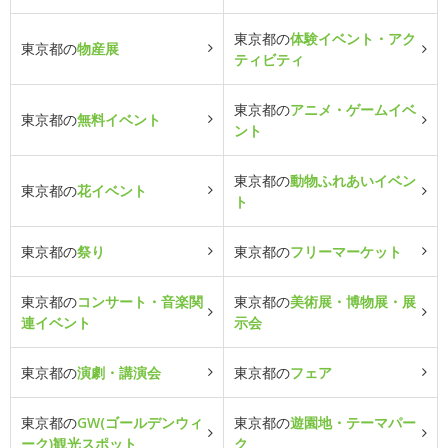
東京都の
体験イベント・アク
東京都の
物産展
ティビティ
東京都の
アニメ・ゲームイベ
東京都の
無料イベント
ント
東京都の
動物ふれあいイベン
東京都の
花イベント
ト
東京都の
祭り
東京都の
フリーマーケット
東京都の
コンサート・音楽関
東京都の
美術展・博物展・展
連イベント
示会
東京都の
演劇・講演会
東京都の
フェア
東京都の
GW(ゴールデンウィ
東京都の
遊園地・テーマパー
ーク)観光スポット
ク