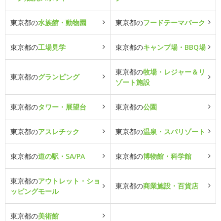
東京都の
水族館・動物園
東京都の
フードテーマパーク
東京都の
工場見学
東京都の
キャンプ場・BBQ場
東京都の
牧場・レジャー＆リ
東京都の
グランピング
ゾート施設
東京都の
タワー・展望台
東京都の
公園
東京都の
アスレチック
東京都の
温泉・スパリゾート
東京都の
道の駅・SA/PA
東京都の
博物館・科学館
東京都の
アウトレット・ショ
東京都の
商業施設・百貨店
ッピングモール
東京都の
美術館