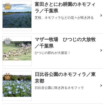
富田さとにわ耕園のネモフィ
1
ラ／千葉県
芝桜、ネモフィラなどの花々が咲き誇る
マザー牧場 ひつじの大放牧
2
／千葉県
ひつじの群れが大接近！
日比谷公園のネモフィラ／東
3
京都
日比谷公園に咲き誇るネモフィラ