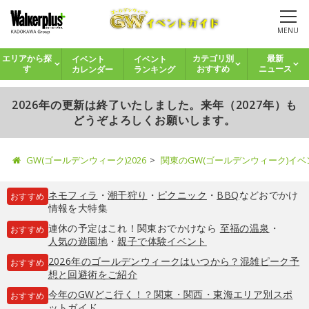
MENU
イベント
イベント
エリアから探
カテゴリ別
最新
カレンダー
ランキング
す
おすすめ
ニュース
2026年の更新は終了いたしました。来年（2027年）も
どうぞよろしくお願いします。
GW(ゴールデンウィーク)2026
関東のGW(ゴールデンウィーク)イ
ネモフィラ
・
潮干狩り
・
ピクニック
・
BBQ
などおでかけ
おすすめ
情報を大特集
連休の予定はこれ！関東おでかけなら
至福の温泉
・
おすすめ
人気の遊園地
・
親子で体験イベント
2026年のゴールデンウィークはいつから？混雑ピーク予
おすすめ
想と回避術をご紹介
今年のGWどこ行く！？関東・関西・東海エリア別スポ
おすすめ
ットガイド