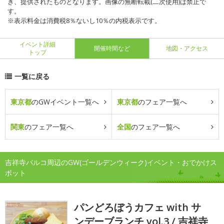
き、提供されたものとなります。画像の無断転載(二次使用)は禁止で
す。
※表示料金は消費税8％ないし10％の内税表示です。
イベント詳細
開催時間など
地図・アクセス
トップ
一覧に戻る
東京都
のGWイベント一覧へ
東京都
のフェア一覧へ
関東
のフェア一覧へ
全国
のフェア一覧へ
吉祥寺パルコ周辺のGW(ゴールデンウィーク)イベント・おでかけス
ポット
パンどろぼうカフェ with サ
ンデーブランチ vol.3 / 吉祥寺