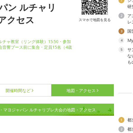
ジ
1
パン ルチャリ
研
ア
2
アクセス
スマホで地図を見る
レ
国
3
My
4
ルチャ教室（リング体験）15:50・参加
大会音響ブース前に集合・定員15名（4歳
サ
5
な
も
開催時間など
地図・アクセス
・マヨジャパン ルチャリブレ大会の地図・アクセス
都
1
都
2