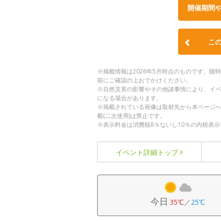
開催期間
こ
※掲載情報は2026年5月時点のものです。
前にご確認の上おでかけください。
※自然災害の影響やその他諸事情により、イ
になる場合があります。
※掲載されている画像は取材先から本ページ
載(二次使用)は禁止です。
※表示料金は消費税8％ないし10％の内税表示
イベント詳細
トップ
今日
35℃
／
25℃