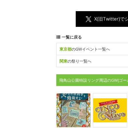
X(旧Twitter)
一覧に戻る
東京都
のGWイベント一覧へ
関東
の祭り一覧へ
飛鳥山公園特設リング周辺のGW(ゴー