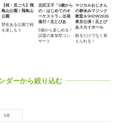
【桜・見ごろ】飛
北区王子「0歳から
マジカルおじさん
鳥山公園 / 飛鳥山
の・はじめてのオ
の春休みマジック
公園
ーケストラ」出発
教室＆SHOW2026
進行 / 北とぴあ
東京公演 / 北とぴ
歴史ある公園で桜
あスカイホール
を楽しもう
0歳から楽しめる！
話題の参加型コン
観るだけでなく覚
サート
えられる！
ンダーから絞り込む
5月