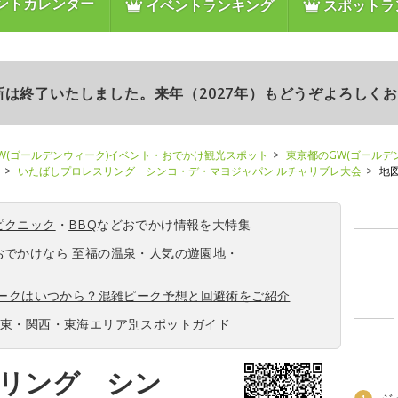
ントカレンダー
イベントランキング
スポットラ
更新は終了いたしました。来年（2027年）もどうぞよろしく
W(ゴールデンウィーク)イベント・おでかけ観光スポット
東京都のGW(ゴールデ
いたばしプロレスリング シンコ・デ・マヨジャパン ルチャリブレ大会
地
ピクニック
・
BBQ
などおでかけ情報を大特集
おでかけなら
至福の温泉
・
人気の遊園地
・
ィークはいつから？混雑ピーク予想と回避術をご紹介
関東・関西・東海エリア別スポットガイド
リング シン