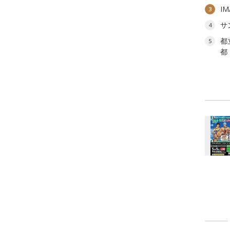
I
3
サ
4
都
5
都