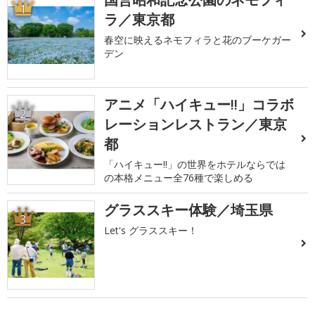
1
ラ／東京都
春空に映えるネモフィラと花のブーケガー
デン
アニメ「ハイキュー!!」コラボ
2
レーションレストラン／東京
都
「ハイキュー!!」の世界をホテルならでは
の本格メニュー全76種で楽しめる
グラススキー体験／埼玉県
3
Let's グラススキー！