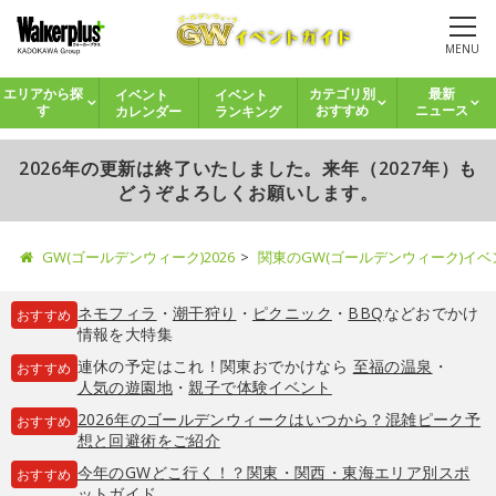
MENU
イベント
イベント
エリアから探
カテゴリ別
最新
カレンダー
ランキング
す
おすすめ
ニュース
2026年の更新は終了いたしました。来年（2027年）も
どうぞよろしくお願いします。
GW(ゴールデンウィーク)2026
関東のGW(ゴールデンウィーク)イ
ネモフィラ
・
潮干狩り
・
ピクニック
・
BBQ
などおでかけ
おすすめ
情報を大特集
連休の予定はこれ！関東おでかけなら
至福の温泉
・
おすすめ
人気の遊園地
・
親子で体験イベント
2026年のゴールデンウィークはいつから？混雑ピーク予
おすすめ
想と回避術をご紹介
今年のGWどこ行く！？関東・関西・東海エリア別スポ
おすすめ
ットガイド