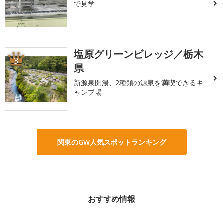
で見学
塩原グリーンビレッジ／栃木
3
県
新源泉開湯、2種類の源泉を満喫できるキ
ャンプ場
関東のGW人気スポットランキング
おすすめ情報