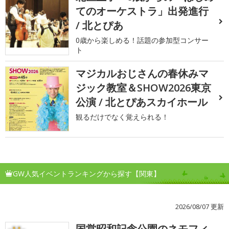
てのオーケストラ」出発進行
/ 北とぴあ
0歳から楽しめる！話題の参加型コンサー
ト
マジカルおじさんの春休みマ
ジック教室＆SHOW2026東京
公演 / 北とぴあスカイホール
観るだけでなく覚えられる！
GW人気イベントランキングから探す【関東】
2026/08/07 更新
国営昭和記念公園のネモフィ