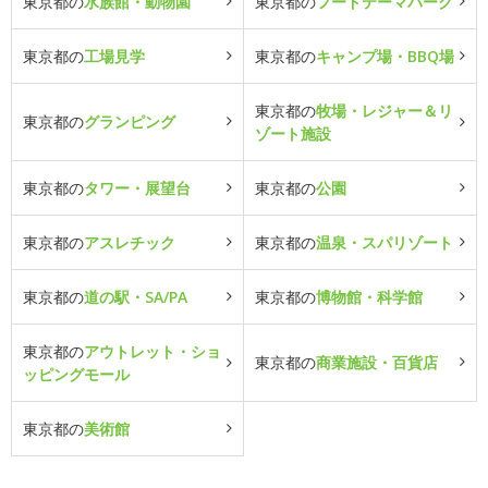
東京都の
水族館・動物園
東京都の
フードテーマパーク
東京都の
工場見学
東京都の
キャンプ場・BBQ場
東京都の
牧場・レジャー＆リ
東京都の
グランピング
ゾート施設
東京都の
タワー・展望台
東京都の
公園
東京都の
アスレチック
東京都の
温泉・スパリゾート
東京都の
道の駅・SA/PA
東京都の
博物館・科学館
東京都の
アウトレット・ショ
東京都の
商業施設・百貨店
ッピングモール
東京都の
美術館