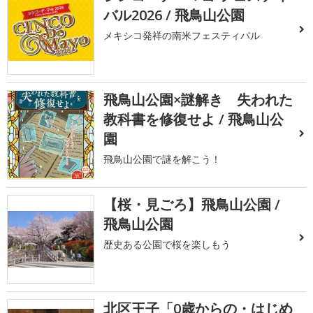
バル2026 / 飛鳥山公園
メキシコ発祥の南米フェスティバル
飛鳥山公園×謎解き 失われた
教科書を修復せよ / 飛鳥山公
園
飛鳥山公園で謎を解こう！
【桜・見ごろ】飛鳥山公園 /
飛鳥山公園
歴史ある公園で桜を楽しもう
北区王子「0歳からの・はじめ