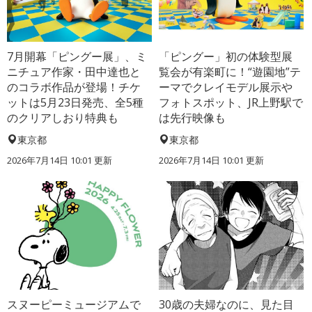
7月開幕「ピングー展」、ミ
「ピングー」初の体験型展
ニチュア作家・田中達也と
覧会が有楽町に！“遊園地”テ
のコラボ作品が登場！チケ
ーマでクレイモデル展示や
ットは5月23日発売、全5種
フォトスポット、JR上野駅で
のクリアしおり特典も
は先行映像も
東京都
東京都
2026年7月14日 10:01 更新
2026年7月14日 10:01 更新
スヌーピーミュージアムで
30歳の夫婦なのに、見た目