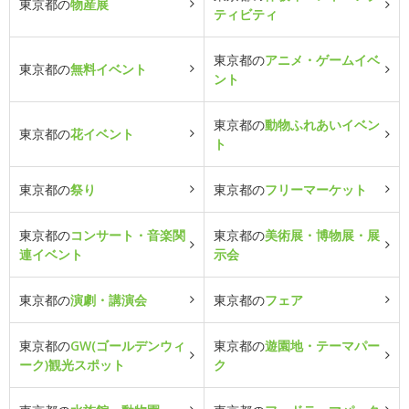
東京都の
物産展
ティビティ
東京都の
アニメ・ゲームイベ
東京都の
無料イベント
ント
東京都の
動物ふれあいイベン
東京都の
花イベント
ト
東京都の
祭り
東京都の
フリーマーケット
東京都の
コンサート・音楽関
東京都の
美術展・博物展・展
連イベント
示会
東京都の
演劇・講演会
東京都の
フェア
東京都の
GW(ゴールデンウィ
東京都の
遊園地・テーマパー
ーク)観光スポット
ク