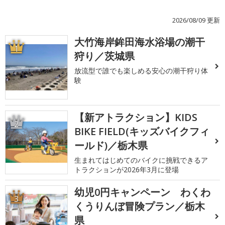
2026/08/09 更新
大竹海岸鉾田海水浴場の潮干
1
狩り／茨城県
放流型で誰でも楽しめる安心の潮干狩り体
験
【新アトラクション】KIDS
2
BIKE FIELD(キッズバイクフィ
ールド)／栃木県
生まれてはじめてのバイクに挑戦できるア
トラクションが2026年3月に登場
幼児0円キャンペーン わくわ
3
くうりんぼ冒険プラン／栃木
県