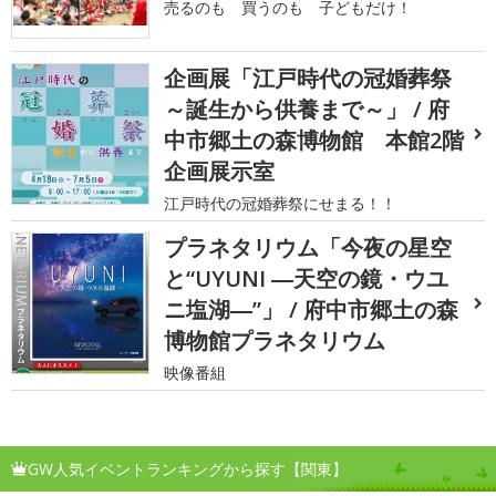
売るのも 買うのも 子どもだけ！
企画展「江戸時代の冠婚葬祭
～誕生から供養まで～」 / 府
中市郷土の森博物館 本館2階
企画展示室
江戸時代の冠婚葬祭にせまる！！
プラネタリウム「今夜の星空
と“UYUNI ―天空の鏡・ウユ
ニ塩湖―”」 / 府中市郷土の森
博物館プラネタリウム
映像番組
GW人気イベントランキングから探す【関東】