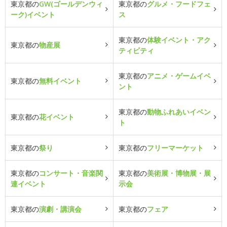
東京都の
GW(ゴールデンウィ
東京都の
グルメ・フードフェ
ーク)イベント
ス
東京都の
体験イベント・アク
東京都の
物産展
ティビティ
東京都の
アニメ・ゲームイベ
東京都の
無料イベント
ント
東京都の
動物ふれあいイベン
東京都の
花イベント
ト
東京都の
祭り
東京都の
フリーマーケット
東京都の
コンサート・音楽関
東京都の
美術展・博物展・展
連イベント
示会
東京都の
演劇・講演会
東京都の
フェア