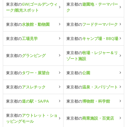
東京都の
GW(ゴールデンウィ
東京都の
遊園地・テーマパー
ーク)観光スポット
ク
東京都の
水族館・動物園
東京都の
フードテーマパーク
東京都の
工場見学
東京都の
キャンプ場・BBQ場
東京都の
牧場・レジャー＆リ
東京都の
グランピング
ゾート施設
東京都の
タワー・展望台
東京都の
公園
東京都の
アスレチック
東京都の
温泉・スパリゾート
東京都の
道の駅・SA/PA
東京都の
博物館・科学館
東京都の
アウトレット・ショ
東京都の
商業施設・百貨店
ッピングモール