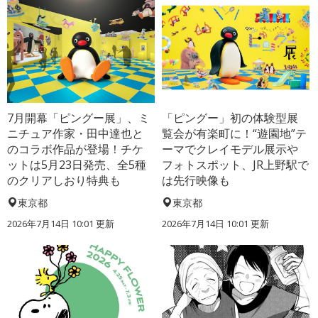
7月開幕「ピングー展」、ミ
「ピングー」初の体験型展
ニチュア作家・田中達也と
覧会が有楽町に！“遊園地”テ
のコラボ作品が登場！チケ
ーマでクレイモデル展示や
ットは5月23日発売、全5種
フォトスポット、JR上野駅で
のクリアしおり特典も
は先行映像も
東京都
東京都
2026年7月14日 10:01 更新
2026年7月14日 10:01 更新