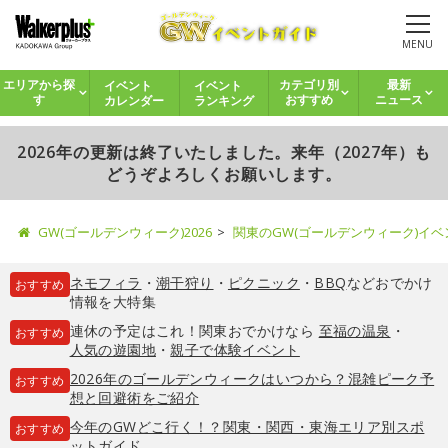
MENU
イベント
イベント
エリアから探
カテゴリ別
最新
カレンダー
ランキング
す
おすすめ
ニュース
2026年の更新は終了いたしました。来年（2027年）も
どうぞよろしくお願いします。
GW(ゴールデンウィーク)2026
関東のGW(ゴールデンウィーク)イ
ネモフィラ
・
潮干狩り
・
ピクニック
・
BBQ
などおでかけ
おすすめ
情報を大特集
連休の予定はこれ！関東おでかけなら
至福の温泉
・
おすすめ
人気の遊園地
・
親子で体験イベント
2026年のゴールデンウィークはいつから？混雑ピーク予
おすすめ
想と回避術をご紹介
今年のGWどこ行く！？関東・関西・東海エリア別スポ
おすすめ
ットガイド