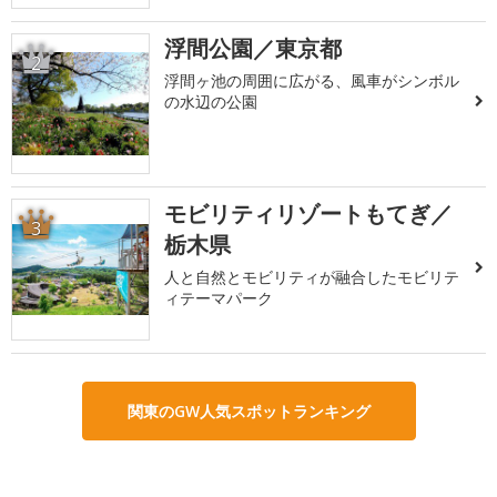
浮間公園／東京都
2
浮間ヶ池の周囲に広がる、風車がシンボル
の水辺の公園
モビリティリゾートもてぎ／
3
栃木県
人と自然とモビリティが融合したモビリテ
ィテーマパーク
関東のGW人気スポットランキング