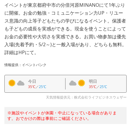
イベントが東京都府中市の分倍河原MINANOにて1年ぶり
に開催。お金の勉強・コミュニケーション力UP・リユー
ス意識の向上等子どもたちの学びになるイベント。保護者
も子どもの成長を実感ができる。現金を使うことによって
お金の必要性や大切さを実感できる。お買い物参加は優先
入場(先着予約・5/2～)と一般入場があり、どちらも無料。
詳細はHPにて。
情報提供：イベントバンク
今日
明日
35℃
／
25℃
35℃
／
25℃
天気情報提供元：株式会社ライフビジネスウェザー
※施設やイベントが休園・中止になっている場合がありま
す。おでかけの際は事前にご確認ください。