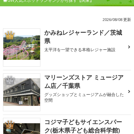
GW人気スポットランキングから探す【関東】
2026/08/08 更新
かみねレジャーランド／茨城
1
県
太平洋を一望できる本格レジャー施設
マリーンズストア ミュージア
2
ム店／千葉県
グッズショップとミュージアムが融合した
空間
コジマ子どもサイエンスパー
3
ク(栃木県子ども総合科学館)