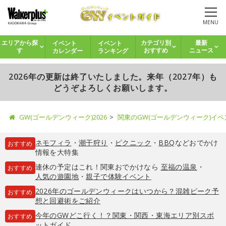
MENU
イベント
イベント
エリアから探
カテゴリ別
最新
カレンダー
ランキング
す
おすすめ
ニュース
2026年の更新は終了いたしました。来年（2027年）も
どうぞよろしくお願いします。
GW(ゴールデンウィーク)2026
関東のGW(ゴールデンウィーク)イ
ネモフィラ
・
潮干狩り
・
ピクニック
・
BBQ
などおでかけ
おすすめ
情報を大特集
連休の予定はこれ！関東おでかけなら
至福の温泉
・
おすすめ
人気の遊園地
・
親子で体験イベント
2026年のゴールデンウィークはいつから？混雑ピーク予
おすすめ
想と回避術をご紹介
今年のGWどこ行く！？関東・関西・東海エリア別スポ
おすすめ
ットガイド