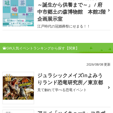
～誕生から供養まで～」 / 府
中市郷土の森博物館 本館2階
企画展示室
江戸時代の冠婚葬祭にせまる！！
GW人気イベントランキングから探す【関東】
2026/08/08 更新
ジュラシックメイズinよみう
1
りランド恐竜研究所／東京都
見て触れて学べる恐竜イベント