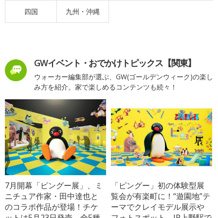
四国
九州・沖縄
GWイベント・おでかけトピックス【関東】
ウォーカー編集部が選ぶ、GW(ゴールデンウィーク)の楽し
み方を紹介。家で楽しめるコンテンツも続々！
7月開幕「ピングー展」、ミ
「ピングー」初の体験型展
ニチュア作家・田中達也と
覧会が有楽町に！“遊園地”テ
のコラボ作品が登場！チケ
ーマでクレイモデル展示や
ットは5月23日発売、全5種
フォトスポット、JR上野駅で