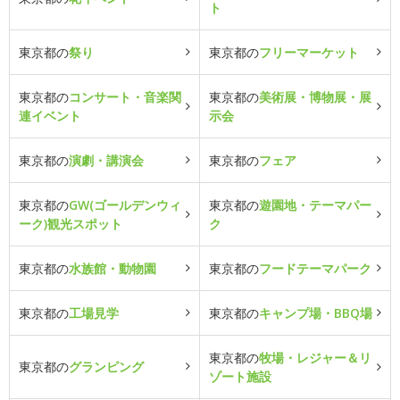
ト
東京都の
祭り
東京都の
フリーマーケット
東京都の
コンサート・音楽関
東京都の
美術展・博物展・展
連イベント
示会
東京都の
演劇・講演会
東京都の
フェア
東京都の
GW(ゴールデンウィ
東京都の
遊園地・テーマパー
ーク)観光スポット
ク
東京都の
水族館・動物園
東京都の
フードテーマパーク
東京都の
工場見学
東京都の
キャンプ場・BBQ場
東京都の
牧場・レジャー＆リ
東京都の
グランピング
ゾート施設