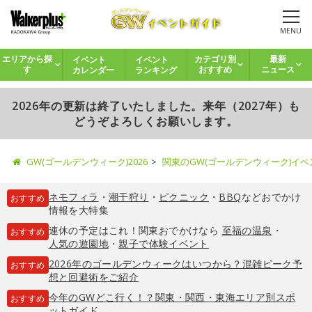
MENU
イベント
イベント
エリアから探
カテゴリ別
最新
カレンダー
ランキング
す
おすすめ
ニュース
2026年の更新は終了いたしました。来年（2027年）も
どうぞよろしくお願いします。
GW(ゴールデンウィーク)2026
関東のGW(ゴールデンウィーク)イ
ネモフィラ
・
潮干狩り
・
ピクニック
・
BBQ
などおでかけ
おすすめ
情報を大特集
連休の予定はこれ！関東おでかけなら
至福の温泉
・
おすすめ
人気の遊園地
・
親子で体験イベント
2026年のゴールデンウィークはいつから？混雑ピーク予
おすすめ
想と回避術をご紹介
今年のGWどこ行く！？関東・関西・東海エリア別スポ
おすすめ
ットガイド