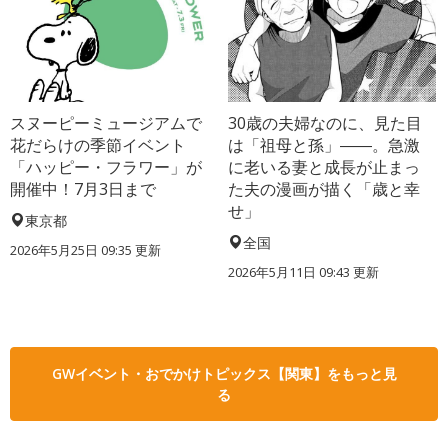
スヌーピーミュージアムで
30歳の夫婦なのに、見た目
花だらけの季節イベント
は「祖母と孫」――。急激
「ハッピー・フラワー」が
に老いる妻と成長が止まっ
開催中！7月3日まで
た夫の漫画が描く「歳と幸
せ」
東京都
全国
2026年5月25日 09:35 更新
2026年5月11日 09:43 更新
GWイベント・おでかけトピックス【関東】をもっと見
る