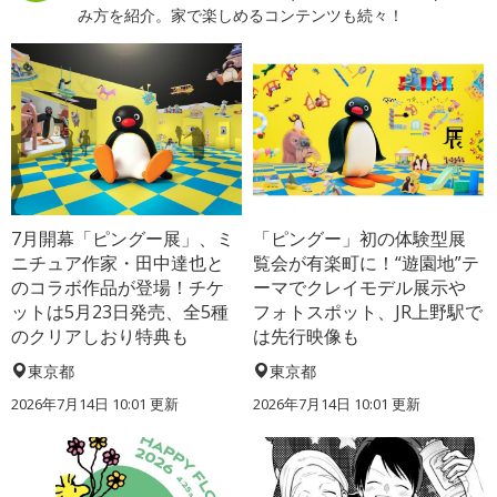
み方を紹介。家で楽しめるコンテンツも続々！
7月開幕「ピングー展」、ミ
「ピングー」初の体験型展
ニチュア作家・田中達也と
覧会が有楽町に！“遊園地”テ
のコラボ作品が登場！チケ
ーマでクレイモデル展示や
ットは5月23日発売、全5種
フォトスポット、JR上野駅で
のクリアしおり特典も
は先行映像も
東京都
東京都
2026年7月14日 10:01 更新
2026年7月14日 10:01 更新