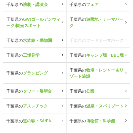
千葉県の
演劇・講演会
千葉県の
フェア
千葉県の
GW(ゴールデンウィ
千葉県の
遊園地・テーマパー
ーク)観光スポット
ク
千葉県の
水族館・動物園
千葉県の
フードテーマパーク
千葉県の
工場見学
千葉県の
キャンプ場・BBQ場
千葉県の
牧場・レジャー＆リ
千葉県の
グランピング
ゾート施設
千葉県の
タワー・展望台
千葉県の
公園
千葉県の
アスレチック
千葉県の
温泉・スパリゾート
千葉県の
道の駅・SA/PA
千葉県の
博物館・科学館