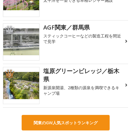
太平洋を一望できる本格レジャー施設
AGF関東／群馬県
2
スティックコーヒーなどの製造工程を間近
で見学
塩原グリーンビレッジ／栃木
3
県
新源泉開湯、2種類の源泉を満喫できるキ
ャンプ場
関東のGW人気スポットランキング