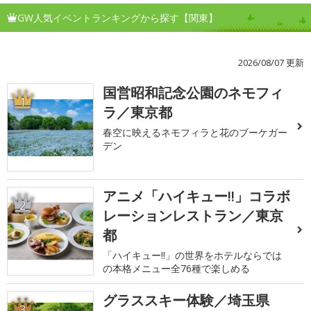
GW人気イベントランキングから探す【関東】
2026/08/07 更新
国営昭和記念公園のネモフィ
1
ラ／東京都
春空に映えるネモフィラと花のブーケガー
デン
アニメ「ハイキュー!!」コラボ
2
レーションレストラン／東京
都
「ハイキュー!!」の世界をホテルならでは
の本格メニュー全76種で楽しめる
グラススキー体験／埼玉県
3