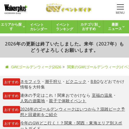
MENU
イベント
イベント
エリアから探
カテゴリ別
最新
カレンダー
ランキング
す
おすすめ
ニュース
2026年の更新は終了いたしました。来年（2027年）も
どうぞよろしくお願いします。
GW(ゴールデンウィーク)2026
関東のGW(ゴールデンウィーク)イ
ネモフィラ
・
潮干狩り
・
ピクニック
・
BBQ
などおでかけ
おすすめ
情報を大特集
連休の予定はこれ！関東おでかけなら
至福の温泉
・
おすすめ
人気の遊園地
・
親子で体験イベント
2026年のゴールデンウィークはいつから？混雑ピーク予
おすすめ
想と回避術をご紹介
今年のGWどこ行く！？関東・関西・東海エリア別スポ
おすすめ
ットガイド