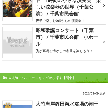
ト 1時間の小さな演奏会 楽
しい弦楽器の世界（千葉公
演） / 千葉市民会館
親子で楽しむ0歳からの演奏会！
昭和歌謡コンサート（千葉
市） / 千葉市民会館 小ホー
ル
胸が高鳴る懐かしの名曲を楽しもう！
GW人気イベントランキングから探す【関東】
2026/08/09 更新
大竹海岸鉾田海水浴場の潮干
1