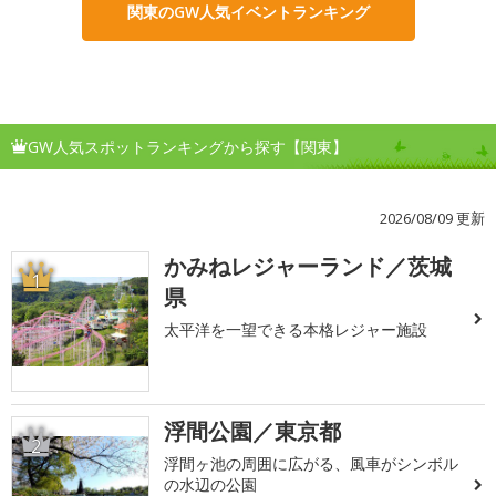
関東のGW人気イベントランキング
GW人気スポットランキングから探す【関東】
2026/08/09 更新
かみねレジャーランド／茨城
1
県
太平洋を一望できる本格レジャー施設
浮間公園／東京都
2
浮間ヶ池の周囲に広がる、風車がシンボル
の水辺の公園