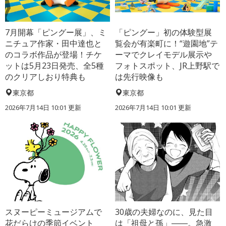
7月開幕「ピングー展」、ミ
「ピングー」初の体験型展
ニチュア作家・田中達也と
覧会が有楽町に！“遊園地”テ
のコラボ作品が登場！チケ
ーマでクレイモデル展示や
ットは5月23日発売、全5種
フォトスポット、JR上野駅で
のクリアしおり特典も
は先行映像も
東京都
東京都
2026年7月14日 10:01 更新
2026年7月14日 10:01 更新
スヌーピーミュージアムで
30歳の夫婦なのに、見た目
花だらけの季節イベント
は「祖母と孫」――。急激