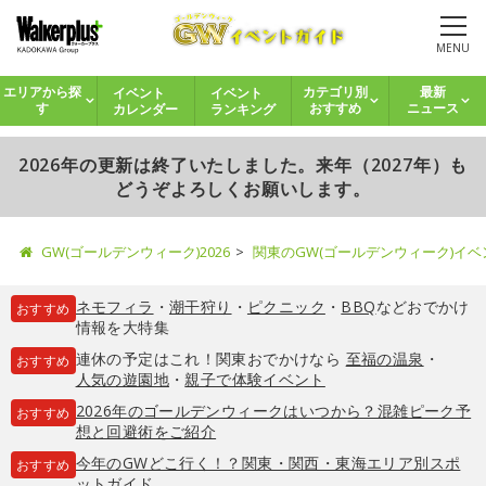
MENU
イベント
イベント
エリアから探
カテゴリ別
最新
カレンダー
ランキング
す
おすすめ
ニュース
2026年の更新は終了いたしました。来年（2027年）も
どうぞよろしくお願いします。
GW(ゴールデンウィーク)2026
関東のGW(ゴールデンウィーク)イ
ネモフィラ
・
潮干狩り
・
ピクニック
・
BBQ
などおでかけ
おすすめ
情報を大特集
連休の予定はこれ！関東おでかけなら
至福の温泉
・
おすすめ
人気の遊園地
・
親子で体験イベント
2026年のゴールデンウィークはいつから？混雑ピーク予
おすすめ
想と回避術をご紹介
今年のGWどこ行く！？関東・関西・東海エリア別スポ
おすすめ
ットガイド