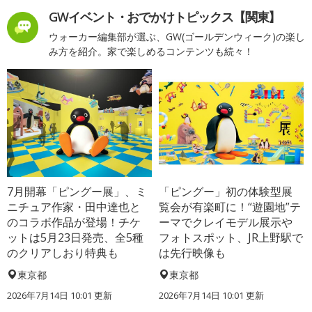
GWイベント・おでかけトピックス【関東】
ウォーカー編集部が選ぶ、GW(ゴールデンウィーク)の楽し
み方を紹介。家で楽しめるコンテンツも続々！
7月開幕「ピングー展」、ミ
「ピングー」初の体験型展
ニチュア作家・田中達也と
覧会が有楽町に！“遊園地”テ
のコラボ作品が登場！チケ
ーマでクレイモデル展示や
ットは5月23日発売、全5種
フォトスポット、JR上野駅で
のクリアしおり特典も
は先行映像も
東京都
東京都
2026年7月14日 10:01 更新
2026年7月14日 10:01 更新