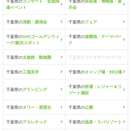
千葉県の
コンサート・音楽関
千葉県の
美術展・博物展・展
連イベント
示会
千葉県の
演劇・講演会
千葉県の
フェア
千葉県の
GW(ゴールデンウィ
千葉県の
遊園地・テーマパー
ーク)観光スポット
ク
千葉県の
水族館・動物園
千葉県の
フードテーマパーク
千葉県の
工場見学
千葉県の
キャンプ場・BBQ場
千葉県の
牧場・レジャー＆リ
千葉県の
グランピング
ゾート施設
千葉県の
タワー・展望台
千葉県の
公園
千葉県の
アスレチック
千葉県の
温泉・スパリゾート