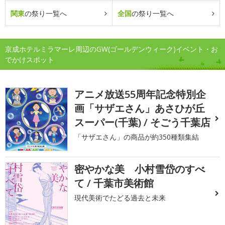
関東
の祭り一覧へ
全国
の祭り一覧へ
京成ホテルミラマーレ周辺のGW(ゴールデンウィーク)イベント・お
でかけスポット
アニメ放送55周年記念特別企
画「サザエさん」あさひが丘
スーパー(千葉) / そごう千葉店
「サザエさん」の商品が約350種類集結
密やかな美 小村雪岱のすべ
て / 千葉市美術館
現代美術でたどる過去と未来