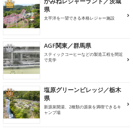
かみねレジャーランド／茨城
1
県
太平洋を一望できる本格レジャー施設
AGF関東／群馬県
2
スティックコーヒーなどの製造工程を間近
で見学
塩原グリーンビレッジ／栃木
3
県
新源泉開湯、2種類の源泉を満喫できるキ
ャンプ場