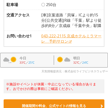
駐車場
〇 250台
交通アクセス
[車]京葉道路「貝塚」ICより約15
分[公共交通]JR線「千葉」駅より徒
歩約8分／京成線「千葉中央」駅隣
お問い合わせ1
043-222-2115 京成ホテルミラマー
レ 予約サロン
今日
明日
33℃
／
25℃
32℃
／
24℃
天気情報提供元：株式会社ライフビジネスウェザー
※施設やイベントが休園・中止になっている場合がありま
す。おでかけの際は事前にご確認ください。
開催期間や料金、公式サイトの
情報を見る