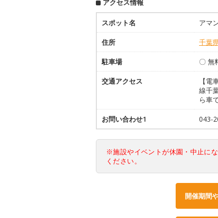
アクセス情報
スポット名
アマ
住所
千葉
駐車場
〇 無
交通アクセス
【電
線千葉
ら車で
お問い合わせ1
043-2
※施設やイベントが休園・中止に
ください。
開催期間