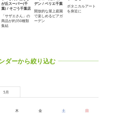
が丘スーパー(千
デン / ペリエ千葉
ボタニカルアート
葉) / そごう千葉店
開放的な屋上庭園
を身近に
「サザエさん」の
で楽しめるビアガ
商品が約350種類
ーデン
集結
ンダーから絞り込む
5月
木
金
土
日