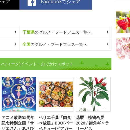
でシェア
Facebookでシェア
千葉県
のグルメ・フードフェス一覧へ
全国
のグルメ・フードフェス一覧へ
ンウィーク)イベント・おでかけスポット
アニメ放送55周年
ペリエ千葉「肉食
花暦 植物画展
記念特別企画「サ
べ放題」BBQ(バー
2026 / 街角ギャラ
ザエさん」あさひ
ベキュー)ビアガー
リーどち