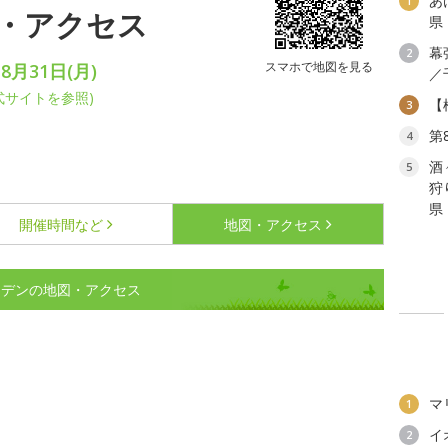
あ
1
・アクセス
県
幕
2
スマホで地図を見る
8月31日(月)
／
式サイトを参照)
【
3
第
4
酒
5
狩
県
開催時間など
地図・アクセス
ーデンの地図・アクセス
マ
1
イ
2