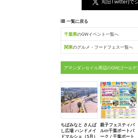
X(旧Twitter)
一覧に戻る
千葉県
のGWイベント一覧へ
関東
のグルメ・フードフェス一覧へ
アマンダンセイル周辺のGW(ゴールデ
ちばみなと さんば
親子フェスティバ
し広場 ハンドメイ
ルin千葉ポートパ
ドマルシェ（5月）
ーク / 千葉ポート