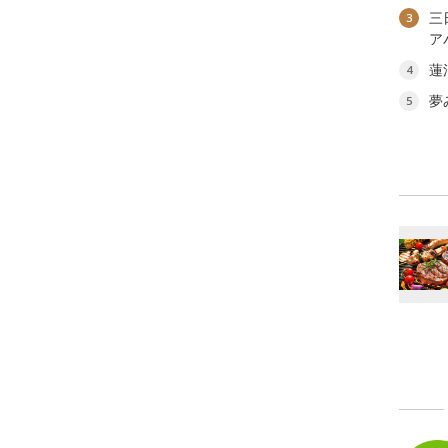
三
3
ア
蓮
4
夢
5