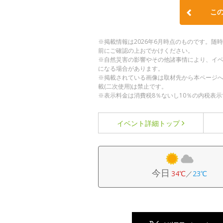
こ
※掲載情報は2026年6月時点のものです。
前にご確認の上おでかけください。
※自然災害の影響やその他諸事情により、イ
になる場合があります。
※掲載されている画像は取材先から本ページ
載(二次使用)は禁止です。
※表示料金は消費税8％ないし10％の内税表示
イベント詳細
トップ
今日
34℃
／
23℃