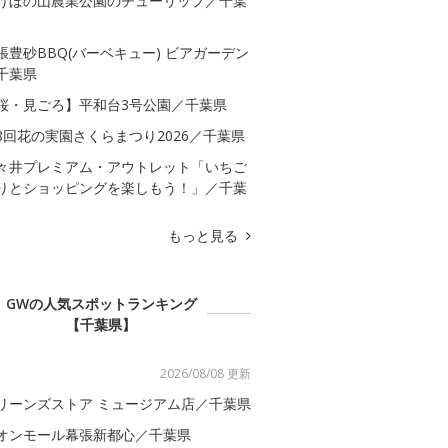
けぼの山農業公園のチューリップ／千葉
張豊砂BBQ(バーベキュー) ビアガーデン
千葉県
桜・見ごろ】平和台3号公園／千葉県
8回花の実園さくらまつり2026／千葉県
々井プレミアム・アウトレット「いちご
りとショッピングを楽しもう！」／千葉
もっと見る
GWの人気スポットランキング
【千葉県】
2026/08/08 更新
リーンズストア ミュージアム店／千葉県
オンモール幕張新都心／千葉県