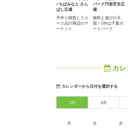
/ ちばみなと さん
パーク円形芝生広
ばし広場
場
手作り雑貨とリユ
無料と遊びの天
ース品の海辺のマ
国！GWは千葉ポ
ーケット
ートパーク
カレ
カレンダーから日付を選択する
3月
4月
月
火
水