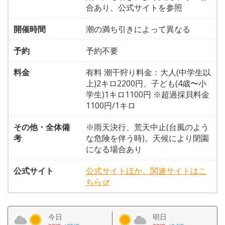
合あり、公式サイトを参照
開催時間
潮の満ち引きによって異なる
予約
予約不要
料金
有料 潮干狩り料金：大人(中学生以
上)2キロ2200円、子ども(4歳〜小
学生)1キロ1100円 ※超過採貝料金
1100円/1キロ
その他・全体備
※雨天決行、荒天中止(台風のよう
考
な危険を伴う時)。天候により閉園
になる場合あり
公式サイト
公式サイトほか、関連サイトはこ
ちら
今日
明日