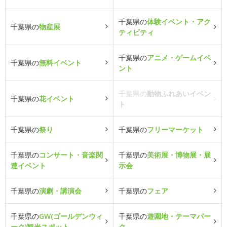
千葉県の
体験イベント・アク
千葉県の
物産展
ティビティ
千葉県の
アニメ・ゲームイベ
千葉県の
無料イベント
ント
千葉県の
動物ふれあいイベン
千葉県の
花イベント
ト
千葉県の
祭り
千葉県の
フリーマーケット
千葉県の
コンサート・音楽関
千葉県の
美術展・博物展・展
連イベント
示会
千葉県の
演劇・講演会
千葉県の
フェア
千葉県の
GW(ゴールデンウィ
千葉県の
遊園地・テーマパー
ーク)観光スポット
ク