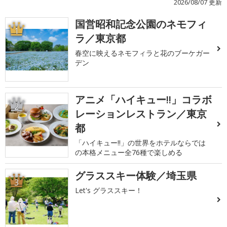
2026/08/07 更新
国営昭和記念公園のネモフィ
1
ラ／東京都
春空に映えるネモフィラと花のブーケガー
デン
アニメ「ハイキュー!!」コラボ
2
レーションレストラン／東京
都
「ハイキュー!!」の世界をホテルならでは
の本格メニュー全76種で楽しめる
グラススキー体験／埼玉県
3
Let's グラススキー！