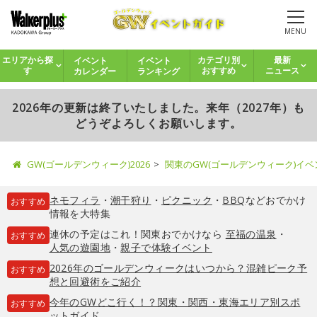
MENU
イベント
イベント
エリアから探
カテゴリ別
最新
カレンダー
ランキング
す
おすすめ
ニュース
2026年の更新は終了いたしました。来年（2027年）も
どうぞよろしくお願いします。
GW(ゴールデンウィーク)2026
関東のGW(ゴールデンウィーク)イ
ネモフィラ
・
潮干狩り
・
ピクニック
・
BBQ
などおでかけ
おすすめ
情報を大特集
連休の予定はこれ！関東おでかけなら
至福の温泉
・
おすすめ
人気の遊園地
・
親子で体験イベント
2026年のゴールデンウィークはいつから？混雑ピーク予
おすすめ
想と回避術をご紹介
今年のGWどこ行く！？関東・関西・東海エリア別スポ
おすすめ
ットガイド