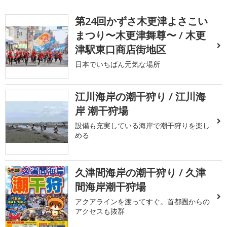
第24回かずさ木更津よさこい
まつり〜木更津舞尊〜 / 木更
津駅東口商店街地区
日本でいちばん元気な場所
江川海岸の潮干狩り / 江川海
岸 潮干狩場
設備も充実している海岸で潮干狩りを楽し
める
久津間海岸の潮干狩り / 久津
間海岸潮干狩場
アクアラインを渡ってすぐ。首都圏からの
アクセスも抜群