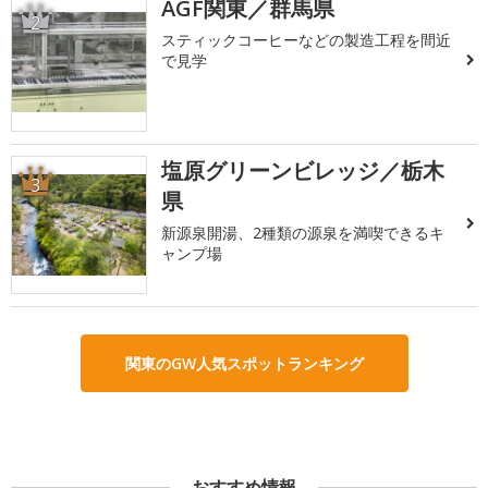
AGF関東／群馬県
2
スティックコーヒーなどの製造工程を間近
で見学
塩原グリーンビレッジ／栃木
3
県
新源泉開湯、2種類の源泉を満喫できるキ
ャンプ場
関東のGW人気スポットランキング
おすすめ情報