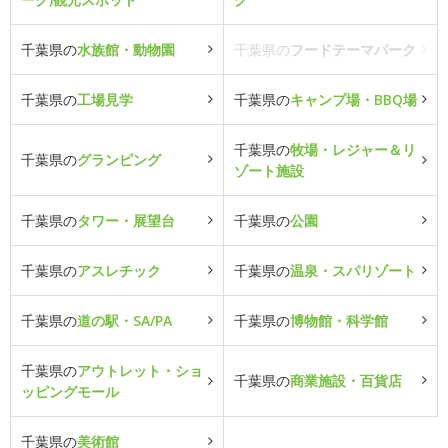
千葉県の
水族館・動物園
千葉県の
フードテーマパーク
千葉県の
工場見学
千葉県の
キャンプ場・BBQ場
千葉県の
牧場・レジャー＆リ
千葉県の
グランピング
ゾート施設
千葉県の
タワー・展望台
千葉県の
公園
千葉県の
アスレチック
千葉県の
温泉・スパリゾート
千葉県の
道の駅・SA/PA
千葉県の
博物館・科学館
千葉県の
アウトレット・ショ
千葉県の
商業施設・百貨店
ッピングモール
千葉県の
美術館