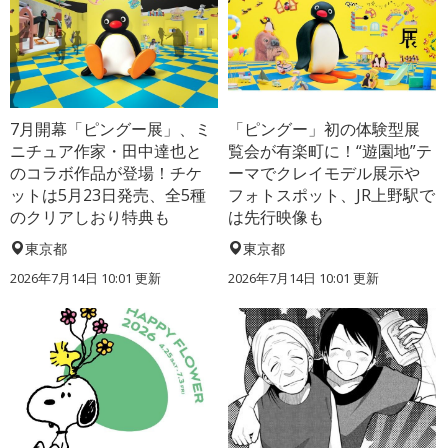
7月開幕「ピングー展」、ミ
「ピングー」初の体験型展
ニチュア作家・田中達也と
覧会が有楽町に！“遊園地”テ
のコラボ作品が登場！チケ
ーマでクレイモデル展示や
ットは5月23日発売、全5種
フォトスポット、JR上野駅で
のクリアしおり特典も
は先行映像も
東京都
東京都
2026年7月14日 10:01 更新
2026年7月14日 10:01 更新