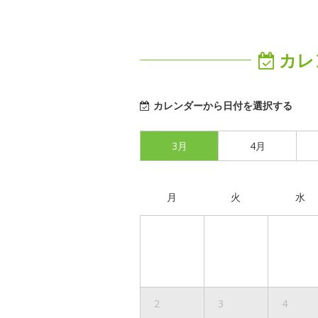
カレ
カレンダーから日付を選択する
3月
4月
月
火
水
2
3
4