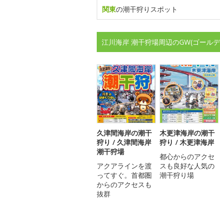
関東
の潮干狩りスポット
江川海岸 潮干狩場周辺のGW(ゴール
久津間海岸の潮干
木更津海岸の潮干
狩り / 久津間海岸
狩り / 木更津海岸
潮干狩場
都心からのアクセ
アクアラインを渡
スも良好な人気の
ってすぐ。首都圏
潮干狩り場
からのアクセスも
抜群