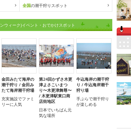
全国
の潮干狩りスポット
デンウィーク)イベント・おでかけスポット
金田みたて海岸の
第24回かずさ木更
牛込海岸の潮干狩
潮干狩り / 金田み
津よさこいまつ
り / 牛込海岸潮干
たて海岸潮干狩場
り〜木更津舞尊〜
狩り場
/ 木更津駅東口商
充実施設でファミ
手ぶらで潮干狩り
店街地区
リーに人気
が楽しめる
日本でいちばん元
気な場所