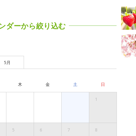
ンダーから絞り込む
5月
木
金
土
日
1
5
6
7
8