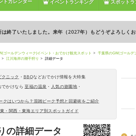
ントカレンダー
イベントランキング
スポットラ
更新は終了いたしました。来年（2027年）もどうぞよろしく
W(ゴールデンウィーク)イベント・おでかけ観光スポット
千葉県のGW(ゴールデ
江川海岸の潮干狩り
詳細データ
ピクニック
・
BBQ
などおでかけ情報を大特集
おでかけなら
至福の温泉
・
人気の遊園地
・
ィークはいつから？混雑ピーク予想と回避術をご紹介
関東・関西・東海エリア別スポットガイド
りの詳細データ