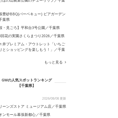
けぼの山農業公園のチューリップ／千葉
張豊砂BBQ(バーベキュー) ビアガーデン
千葉県
桜・見ごろ】平和台3号公園／千葉県
8回花の実園さくらまつり2026／千葉県
々井プレミアム・アウトレット「いちご
りとショッピングを楽しもう！」／千葉
もっと見る
GWの人気スポットランキング
【千葉県】
2026/08/08 更新
リーンズストア ミュージアム店／千葉県
オンモール幕張新都心／千葉県