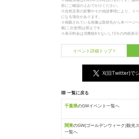
前にご確認の上おでかけください。
※自然災害の影響やその他諸事情により、イ
になる場合があります。
※掲載されている画像は取材先から本ページ
載(二次使用)は禁止です。
※表示料金は消費税8％ないし10％の内税表示
イベント詳細
トップ
X(旧Twitter)
一覧に戻る
千葉県
のGWイベント一覧へ
関東
のGW(ゴールデンウィーク)観光
一覧へ