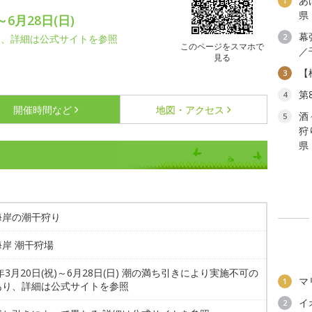
あ
1
県
～6月28日(日)
幕
2
り、詳細は公式サイトを参照
このページをスマホで
／
見る
【
3
第
4
開催時間など
地図・アクセス
酒
5
狩
県
海岸の潮干狩り
岸 潮干狩場
6年3月20日(祝)～6月28日(日) 潮の満ち引きにより実施不可の
マ
1
あり、詳細は公式サイトを参照
イ
2