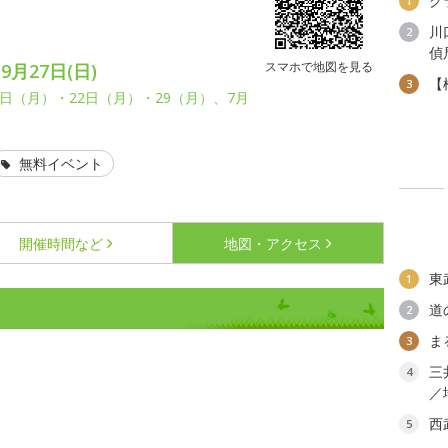
グ
1
川
2
偵
スマホで地図を見る
9月27日(日)
【
3
日（月）・22日（月）・29（月）、7月
無料イベント
開催時間など
地図・アクセス
東
1
道
2
ま
3
三
4
／
西
5