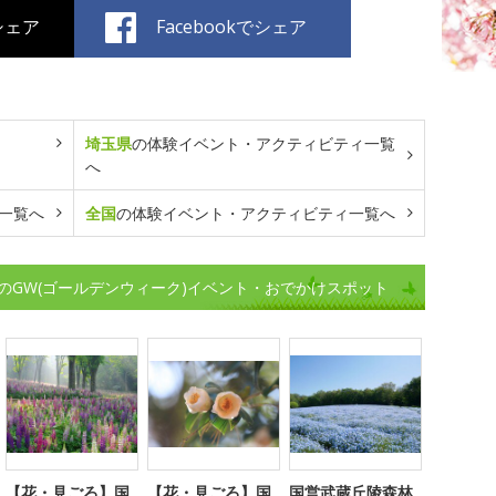
でシェア
Facebookでシェア
埼玉県
の体験イベント・アクティビティ一覧
へ
一覧へ
全国
の体験イベント・アクティビティ一覧へ
のGW(ゴールデンウィーク)イベント・おでかけスポット
【花・見ごろ】国
【花・見ごろ】国
国営武蔵丘陵森林