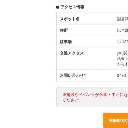
アクセス情報
スポット名
国営
住所
比企郡
駐車場
〇 1
交通アクセス
[車]
武東
から
お問い合わせ1
049
※施設やイベントが休園・中止に
ください。
開催期間