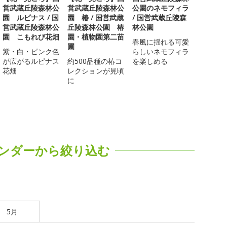
営武蔵丘陵森林公
営武蔵丘陵森林公
公園のネモフィラ
園 ルピナス / 国
園 椿 / 国営武蔵
/ 国営武蔵丘陵森
営武蔵丘陵森林公
丘陵森林公園 椿
林公園
園 こもれび花畑
園・植物園第二苗
春風に揺れる可愛
圃
紫・白・ピンク色
らしいネモフィラ
が広がるルピナス
約500品種の椿コ
を楽しめる
花畑
レクションが見頃
に
ンダーから絞り込む
5月