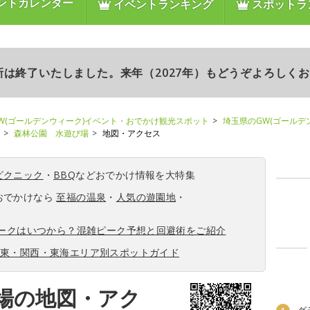
ントカレンダー
イベントランキング
スポットラ
更新は終了いたしました。来年（2027年）もどうぞよろしく
W(ゴールデンウィーク)イベント・おでかけ観光スポット
埼玉県のGW(ゴールデ
森林公園 水遊び場
地図・アクセス
ピクニック
・
BBQ
などおでかけ情報を大特集
おでかけなら
至福の温泉
・
人気の遊園地
・
ィークはいつから？混雑ピーク予想と回避術をご紹介
関東・関西・東海エリア別スポットガイド
場の地図・アク