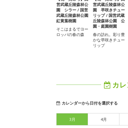
営武蔵丘陵森林公
営武蔵丘陵森林公
園 シラー / 国営
園 早咲きチュー
武蔵丘陵森林公園
リップ / 国営武蔵
紅黄葉樹園
丘陵森林公園 公
園・庭園樹園
そこはまるでヨー
ロッパの春の森
春の訪れ。彩り豊
かな早咲きチュー
リップ
カレ
カレンダーから日付を選択する
3月
4月