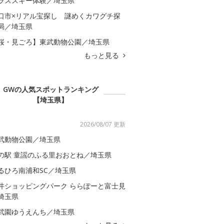
ラススキー体験／埼玉県
口市×リアル宝探し 謎めくカワグチ探
局／埼玉県
桜・見ごろ】東武動物公園／埼玉県
もっと見る
GWの人気スポットランキング
【埼玉県】
2026/08/07 更新
武動物公園／埼玉県
の駅 童謡のふる里おおとね／埼玉県
るひろ南浦和SC／埼玉県
井ショッピングパーク ららぽーと富士見
埼玉県
武園ゆうえんち／埼玉県