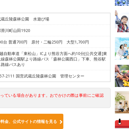
武蔵丘陵森林公園 水遊び場
滑川町山田1920
600台 普通700円 原付・二輪250円 大型1,700円
関越自動車道「東松山」ICより熊谷方面へ約10分[公共交通]東
上線森林公園駅より路線バス「森林公園西口」下車、熊谷駅
も路線バスあり
3-57-2111 国営武蔵丘陵森林公園 管理センター
なっている場合があります。おでかけの際は事前にご確認
や料金、公式サイトの情報を見る