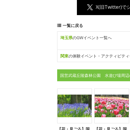
X(旧Twitter)
一覧に戻る
埼玉県
のGWイベント一覧へ
関東
の体験イベント・アクティビティ
国営武蔵丘陵森林公園 水遊び場周辺
【花・見ごろ】国
【花・見ごろ】国