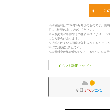
こ
※掲載情報は2026年8月時点のものです。
前にご確認の上おでかけください。
※自然災害の影響やその他諸事情により、イ
になる場合があります。
※掲載されている画像は取材先から本ページ
載(二次使用)は禁止です。
※表示料金は消費税8％ないし10％の内税表示
イベント詳細
トップ
今日
34℃
／
25℃