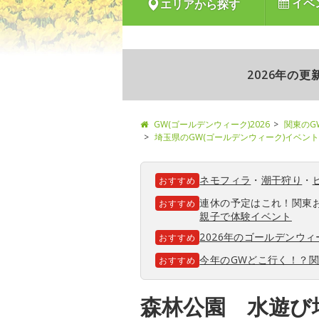
イベ
エリアから探す
2026年の
GW(ゴールデンウィーク)2026
関東のG
埼玉県のGW(ゴールデンウィーク)イベント
ネモフィラ
・
潮干狩り
・
おすすめ
連休の予定はこれ！関東
おすすめ
親子で体験イベント
2026年のゴールデンウ
おすすめ
今年のGWどこ行く！？
おすすめ
森林公園 水遊び