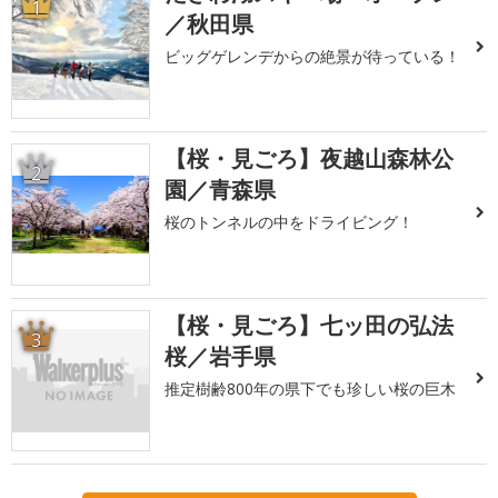
1
／秋田県
ビッグゲレンデからの絶景が待っている！
【桜・見ごろ】夜越山森林公
2
園／青森県
桜のトンネルの中をドライビング！
【桜・見ごろ】七ッ田の弘法
3
桜／岩手県
推定樹齢800年の県下でも珍しい桜の巨木