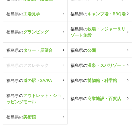
福島県の
工場見学
福島県の
キャンプ場・BBQ場
福島県の
牧場・レジャー＆リ
福島県の
グランピング
ゾート施設
福島県の
タワー・展望台
福島県の
公園
福島県の
アスレチック
福島県の
温泉・スパリゾート
福島県の
道の駅・SA/PA
福島県の
博物館・科学館
福島県の
アウトレット・ショ
福島県の
商業施設・百貨店
ッピングモール
福島県の
美術館