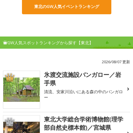
東北のGW人気イベントランキング
GW人気スポットランキングから探す【東北】
2026/08/07 更新
氷渡交流施設バンガロー／岩
1
手県
清流、安家川沿いにある森の中のバンガロ
ー
東北大学総合学術博物館(理学
2
部自然史標本館)／宮城県