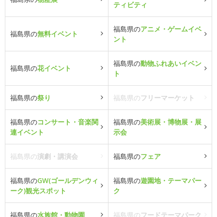
ティビティ
福島県の
アニメ・ゲームイベ
福島県の
無料イベント
ント
福島県の
動物ふれあいイベン
福島県の
花イベント
ト
福島県の
祭り
福島県の
フリーマーケット
福島県の
コンサート・音楽関
福島県の
美術展・博物展・展
連イベント
示会
福島県の
演劇・講演会
福島県の
フェア
福島県の
GW(ゴールデンウィ
福島県の
遊園地・テーマパー
ーク)観光スポット
ク
福島県の
水族館・動物園
福島県の
フードテーマパーク