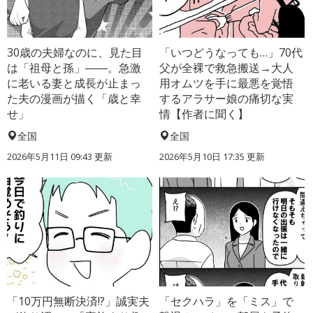
30歳の夫婦なのに、見た目
「いつどうなっても…」70代
は「祖母と孫」――。急激
父が全裸で救急搬送→大人
に老いる妻と成長が止まっ
用オムツを手に最悪を覚悟
た夫の漫画が描く「歳と幸
するアラサー娘の痛切な実
せ」
情【作者に聞く】
全国
全国
2026年5月11日 09:43 更新
2026年5月10日 17:35 更新
「10万円無断決済!?」誠実夫
「セクハラ」を「ミス」で