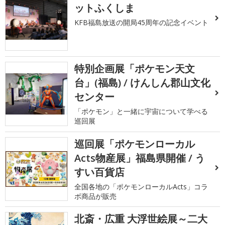
ットふくしま
KFB福島放送の開局45周年の記念イベント
特別企画展「ポケモン天文
台」(福島) / けんしん郡山文化
センター
「ポケモン」と一緒に宇宙について学べる
巡回展
巡回展「ポケモンローカル
Acts物産展」福島県開催 / う
すい百貨店
全国各地の「ポケモンローカルActs」コラ
ボ商品が販売
北斎・広重 大浮世絵展～二大