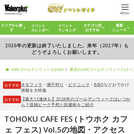
MENU
イベント
イベント
エリアから探
カテゴリ別
最新
カレンダー
ランキング
す
おすすめ
ニュース
2026年の更新は終了いたしました。来年（2027年）も
どうぞよろしくお願いします。
GW(ゴールデンウィーク)2026
東北のGW(ゴールデンウィーク)イ
ネモフィラ
・
潮干狩り
・
ピクニック
・
BBQ
などおでかけ
おすすめ
情報を大特集
【最大12連休も】2026年のゴールデンウィークはいつか
おすすめ
ら？混雑ピーク予想と回避術をご紹介
TOHOKU CAFE FES (トウホク カフ
ェ フェス) Vol.5の地図・アクセス