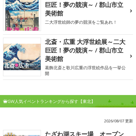
巨匠！夢の競演～ / 郡山市立
美術館
二大浮世絵師の夢の競演をご覧あれ！
北斎・広重 大浮世絵展～二大
巨匠！夢の競演～ / 郡山市立
美術館
葛飾北斎と歌川広重の浮世絵作品を一挙公
開
GW人気イベントランキングから探す【東北】
2026/08/07 更新
たざわ湖スキー場 オープン