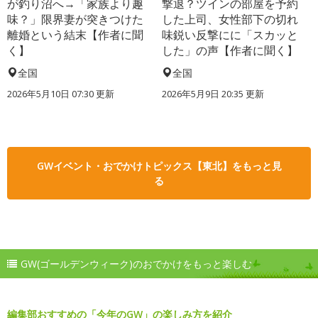
が釣り沼へ→「家族より趣
撃退？ツインの部屋を予約
味？」限界妻が突きつけた
した上司、女性部下の切れ
離婚という結末【作者に聞
味鋭い反撃にに「スカッと
く】
した」の声【作者に聞く】
全国
全国
2026年5月10日 07:30 更新
2026年5月9日 20:35 更新
GWイベント・おでかけトピックス【東北】をもっと見
る
GW(ゴールデンウィーク)のおでかけをもっと楽しむ
編集部おすすめの「今年のGW」の楽しみ方を紹介