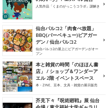
人気作品「くまのがっこうコラボ」謎解き
仙台パルコ2「肉食べ放題」
BBQ(バーベキュー)ビアガー
デン / 仙台パルコ2
仙台パルコ2の屋上にビアガーデンがオー
プン
本と雑貨の時間「のほほん書
店」 / ショップ＆ワンダーア
エル 2階 イベントスペース
本・ZINE、豆本、文具・雑貨の展示販売
芥見下々『呪術廻戦』展 仙台
会場 / 東北福祉大学ギャラリ