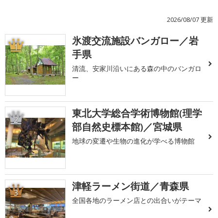
2026/08/07 更新
氷渡交流施設バンガロー／岩
1
手県
清流、安家川沿いにある森の中のバンガロ
ー
東北大学総合学術博物館(理学
2
部自然史標本館)／宮城県
地球の変遷や生物の進化が学べる博物館
津軽ラーメン街道／青森県
3
全国各地のラーメン店との出合いがテーマ