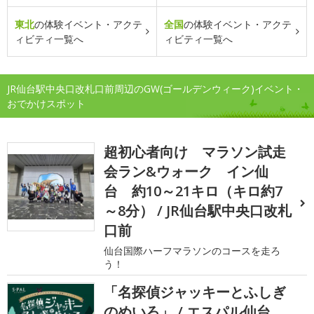
東北
の体験イベント・アクテ
全国
の体験イベント・アクテ
ィビティ一覧へ
ィビティ一覧へ
JR仙台駅中央口改札口前周辺のGW(ゴールデンウィーク)イベント・
おでかけスポット
超初心者向け マラソン試走
会ラン&ウォーク イン仙
台 約10～21キロ（キロ約7
～8分） / JR仙台駅中央口改札
口前
仙台国際ハーフマラソンのコースを走ろ
う！
「名探偵ジャッキーとふしぎ
のめいろ」 / エスパル仙台