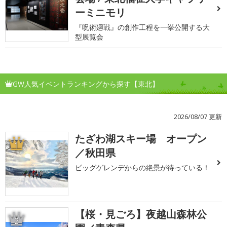
ーミニモリ
『呪術廻戦』の創作工程を一挙公開する大
型展覧会
GW人気イベントランキングから探す【東北】
2026/08/07 更新
たざわ湖スキー場 オープン
1
／秋田県
ビッグゲレンデからの絶景が待っている！
【桜・見ごろ】夜越山森林公
2