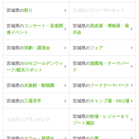
宮城県の
祭り
宮城県の
フリーマーケット
宮城県の
コンサート・音楽関
宮城県の
美術展・博物展・展
連イベント
示会
宮城県の
演劇・講演会
宮城県の
フェア
宮城県の
GW(ゴールデンウィ
宮城県の
遊園地・テーマパー
ーク)観光スポット
ク
宮城県の
水族館・動物園
宮城県の
フードテーマパーク
宮城県の
工場見学
宮城県の
キャンプ場・BBQ場
宮城県の
牧場・レジャー＆リ
宮城県の
グランピング
ゾート施設
宮城県の
タワー・展望台
宮城県の
公園