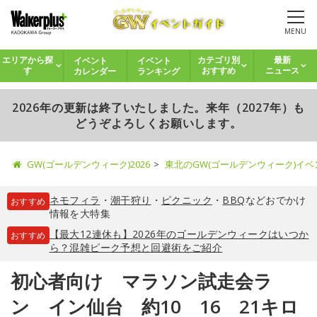
MENU
イベント
イベント
エリアから探
カテゴリ別
最新
カレンダー
ランキング
す
おすすめ
ニュース
2026年の更新は終了いたしました。来年（2027年）も
どうぞよろしくお願いします。
GW(ゴールデンウィーク)2026
東北のGW(ゴールデンウィーク)イ
ネモフィラ
・
潮干狩り
・
ピクニック
・
BBQ
などおでかけ
おすすめ
情報を大特集
【最大12連休も】2026年のゴールデンウィークはいつか
おすすめ
ら？混雑ピーク予想と回避術をご紹介
初心者向け マラソン試走会ラ
ン イン仙台 約10 16 21キロ