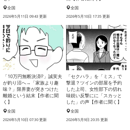
全国
全国
2026年5月11日 09:43 更新
2026年5月10日 17:35 更新
「10万円無断決済!?」誠実夫
「セクハラ」を「ミス」で
が釣り沼へ→「家族より趣
撃退？ツインの部屋を予約
味？」限界妻が突きつけた
した上司、女性部下の切れ
離婚という結末【作者に聞
味鋭い反撃にに「スカッと
く】
した」の声【作者に聞く】
全国
全国
2026年5月10日 07:30 更新
2026年5月9日 20:35 更新