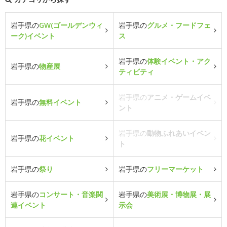
岩手県の
GW(ゴールデンウィ
岩手県の
グルメ・フードフェ
ーク)イベント
ス
岩手県の
体験イベント・アク
岩手県の
物産展
ティビティ
岩手県の
アニメ・ゲームイベ
岩手県の
無料イベント
ント
岩手県の
動物ふれあいイベン
岩手県の
花イベント
ト
岩手県の
祭り
岩手県の
フリーマーケット
岩手県の
コンサート・音楽関
岩手県の
美術展・博物展・展
連イベント
示会