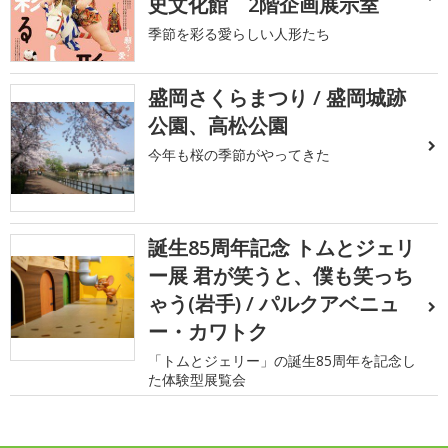
史文化館 2階企画展示室
季節を彩る愛らしい人形たち
盛岡さくらまつり / 盛岡城跡
公園、高松公園
今年も桜の季節がやってきた
誕生85周年記念 トムとジェリ
ー展 君が笑うと、僕も笑っち
ゃう(岩手) / パルクアベニュ
ー・カワトク
「トムとジェリー」の誕生85周年を記念し
た体験型展覧会