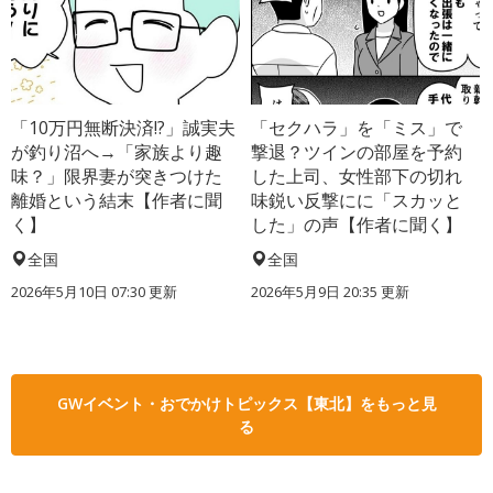
「10万円無断決済!?」誠実夫
「セクハラ」を「ミス」で
が釣り沼へ→「家族より趣
撃退？ツインの部屋を予約
味？」限界妻が突きつけた
した上司、女性部下の切れ
離婚という結末【作者に聞
味鋭い反撃にに「スカッと
く】
した」の声【作者に聞く】
全国
全国
2026年5月10日 07:30 更新
2026年5月9日 20:35 更新
GWイベント・おでかけトピックス【東北】をもっと見
る