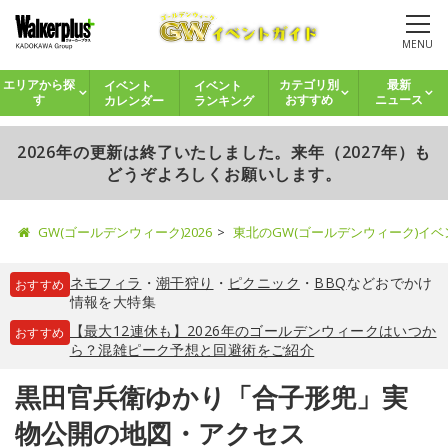
MENU
イベント
イベント
エリアから探
カテゴリ別
最新
カレンダー
ランキング
す
おすすめ
ニュース
2026年の更新は終了いたしました。来年（2027年）も
どうぞよろしくお願いします。
GW(ゴールデンウィーク)2026
東北のGW(ゴールデンウィーク)イ
ネモフィラ
・
潮干狩り
・
ピクニック
・
BBQ
などおでかけ
おすすめ
情報を大特集
【最大12連休も】2026年のゴールデンウィークはいつか
おすすめ
ら？混雑ピーク予想と回避術をご紹介
黒田官兵衛ゆかり「合子形兜」実
物公開の地図・アクセス