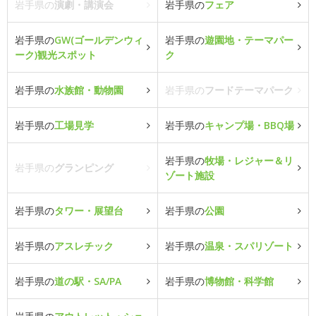
岩手県の
演劇・講演会
岩手県の
フェア
岩手県の
GW(ゴールデンウィ
岩手県の
遊園地・テーマパー
ーク)観光スポット
ク
岩手県の
水族館・動物園
岩手県の
フードテーマパーク
岩手県の
工場見学
岩手県の
キャンプ場・BBQ場
岩手県の
牧場・レジャー＆リ
岩手県の
グランピング
ゾート施設
岩手県の
タワー・展望台
岩手県の
公園
岩手県の
アスレチック
岩手県の
温泉・スパリゾート
岩手県の
道の駅・SA/PA
岩手県の
博物館・科学館