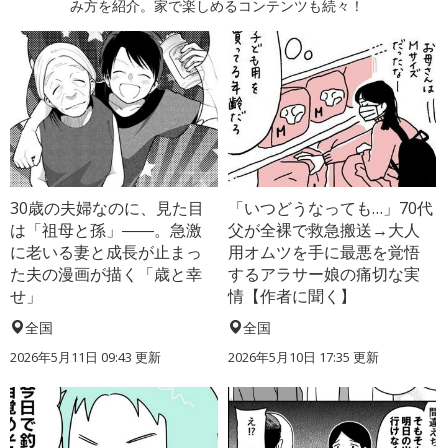
み方を紹介。家で楽しめるコンテンツも続々！
30歳の夫婦なのに、見た目
「いつどうなっても…」70代
は「祖母と孫」――。急激
父が全裸で救急搬送→大人
に老いる妻と成長が止まっ
用オムツを手に最悪を覚悟
た夫の漫画が描く「歳と幸
するアラサー娘の痛切な実
せ」
情【作者に聞く】
全国
全国
2026年5月11日 09:43 更新
2026年5月10日 17:35 更新