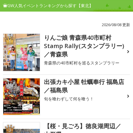
GW人気イベントランキングから探す【東北】
2026/08/08 更新
りんご娘 青森県40市町村
1
Stamp Rally(スタンプラリー)
／青森県
青森県の40市町村を巡るスタンプラリー
出張カキ小屋 牡蠣奉行 福島店
2
／福島県
旬を喰わずして何を喰う！
【桜・見ごろ】徳良湖周辺／
3