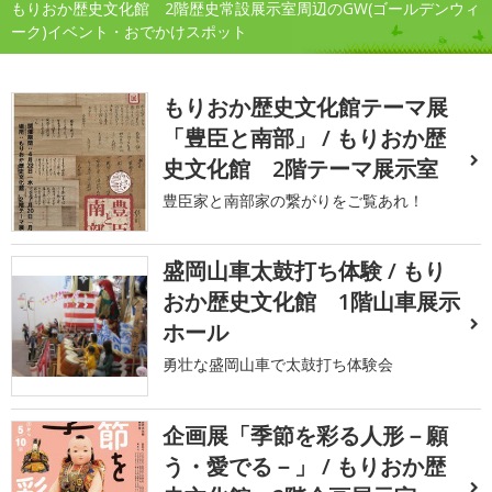
もりおか歴史文化館 2階歴史常設展示室周辺のGW(ゴールデンウィ
ーク)イベント・おでかけスポット
もりおか歴史文化館テーマ展
「豊臣と南部」 / もりおか歴
史文化館 2階テーマ展示室
豊臣家と南部家の繋がりをご覧あれ！
盛岡山車太鼓打ち体験 / もり
おか歴史文化館 1階山車展示
ホール
勇壮な盛岡山車で太鼓打ち体験会
企画展「季節を彩る人形－願
う・愛でる－」 / もりおか歴