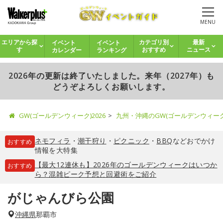
MENU
イベント
イベント
エリアから探
カテゴリ別
最新
カレンダー
ランキング
す
おすすめ
ニュース
2026年の更新は終了いたしました。来年（2027年）も
どうぞよろしくお願いします。
GW(ゴールデンウィーク)2026
九州・沖縄のGW(ゴールデンウィー
ネモフィラ
・
潮干狩り
・
ピクニック
・
BBQ
などおでかけ
おすすめ
情報を大特集
【最大12連休も】2026年のゴールデンウィークはいつか
おすすめ
ら？混雑ピーク予想と回避術をご紹介
がじゃんびら公園
沖縄県
那覇市