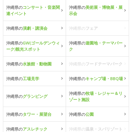
沖縄県の
コンサート・音楽関
沖縄県の
美術展・博物展・展
連イベント
示会
沖縄県の
演劇・講演会
沖縄県の
フェア
沖縄県の
GW(ゴールデンウィ
沖縄県の
遊園地・テーマパー
ーク)観光スポット
ク
沖縄県の
水族館・動物園
沖縄県の
フードテーマパーク
沖縄県の
工場見学
沖縄県の
キャンプ場・BBQ場
沖縄県の
牧場・レジャー＆リ
沖縄県の
グランピング
ゾート施設
沖縄県の
タワー・展望台
沖縄県の
公園
沖縄県の
アスレチック
沖縄県の
温泉・スパリゾート