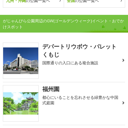
九州・沖縄
の公園一覧へ
全国
の公園一覧へ
がじゃんびら公園周辺のGW(ゴールデンウィーク)イベント・おでか
けスポット
デパートリウボウ・パレット
くもじ
国際通りの入口にある複合施設
福州園
都心にいることを忘れさせる緑豊かな中国
式庭園