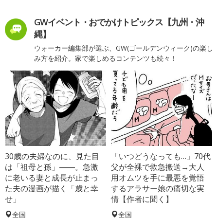
GWイベント・おでかけトピックス【九州・沖
縄】
ウォーカー編集部が選ぶ、GW(ゴールデンウィーク)の楽し
み方を紹介。家で楽しめるコンテンツも続々！
30歳の夫婦なのに、見た目
「いつどうなっても…」70代
は「祖母と孫」――。急激
父が全裸で救急搬送→大人
に老いる妻と成長が止まっ
用オムツを手に最悪を覚悟
た夫の漫画が描く「歳と幸
するアラサー娘の痛切な実
せ」
情【作者に聞く】
全国
全国