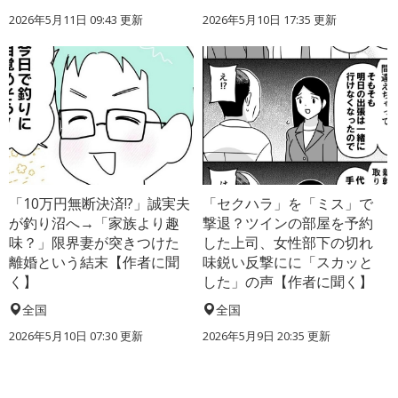
2026年5月11日 09:43 更新
2026年5月10日 17:35 更新
「10万円無断決済!?」誠実夫
「セクハラ」を「ミス」で
が釣り沼へ→「家族より趣
撃退？ツインの部屋を予約
味？」限界妻が突きつけた
した上司、女性部下の切れ
離婚という結末【作者に聞
味鋭い反撃にに「スカッと
く】
した」の声【作者に聞く】
全国
全国
2026年5月10日 07:30 更新
2026年5月9日 20:35 更新