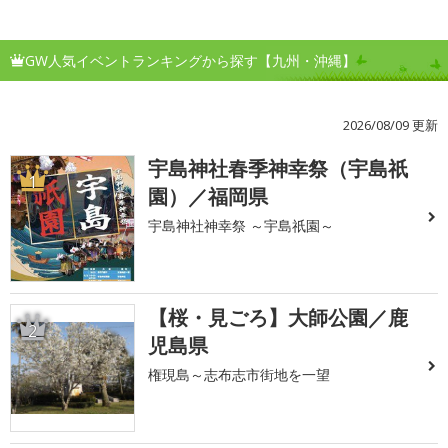
GW人気イベントランキングから探す【九州・沖縄】
2026/08/09 更新
宇島神社春季神幸祭（宇島祇
1
園）／福岡県
宇島神社神幸祭 ～宇島祇園～
【桜・見ごろ】大師公園／鹿
2
児島県
権現島～志布志市街地を一望