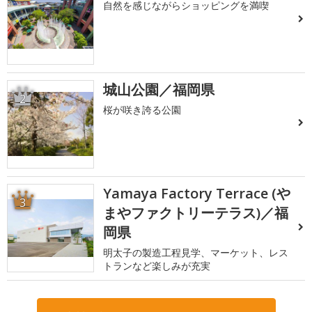
自然を感じながらショッピングを満喫
城山公園／福岡県
2
桜が咲き誇る公園
Yamaya Factory Terrace (や
3
まやファクトリーテラス)／福
岡県
明太子の製造工程見学、マーケット、レス
トランなど楽しみが充実