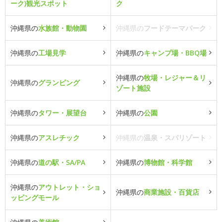
ーク)観光スポット
ク
沖縄県の
水族館・動物園
沖縄県の
フードテーマパーク
沖縄県の
工場見学
沖縄県の
キャンプ場・BBQ場
沖縄県の
牧場・レジャー＆リ
沖縄県の
グランピング
ゾート施設
沖縄県の
タワー・展望台
沖縄県の
公園
沖縄県の
アスレチック
沖縄県の
温泉・スパリゾート
沖縄県の
道の駅・SA/PA
沖縄県の
博物館・科学館
沖縄県の
アウトレット・ショ
沖縄県の
商業施設・百貨店
ッピングモール