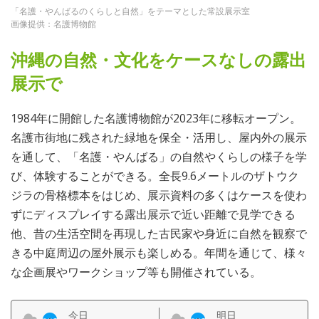
「名護・やんばるのくらしと自然」をテーマとした常設展示室
画像提供：名護博物館
沖縄の自然・文化をケースなしの露出
展示で
1984年に開館した名護博物館が2023年に移転オープン。
名護市街地に残された緑地を保全・活用し、屋内外の展示
を通して、「名護・やんばる」の自然やくらしの様子を学
び、体験することができる。全長9.6メートルのザトウク
ジラの骨格標本をはじめ、展示資料の多くはケースを使わ
ずにディスプレイする露出展示で近い距離で見学できる
他、昔の生活空間を再現した古民家や身近に自然を観察で
きる中庭周辺の屋外展示も楽しめる。年間を通じて、様々
な企画展やワークショップ等も開催されている。
今日
明日