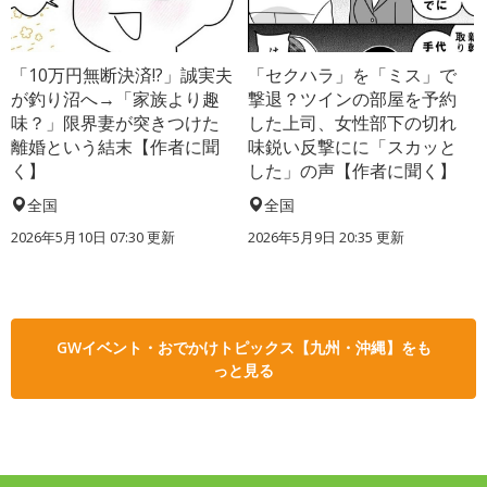
「10万円無断決済!?」誠実夫
「セクハラ」を「ミス」で
が釣り沼へ→「家族より趣
撃退？ツインの部屋を予約
味？」限界妻が突きつけた
した上司、女性部下の切れ
離婚という結末【作者に聞
味鋭い反撃にに「スカッと
く】
した」の声【作者に聞く】
全国
全国
2026年5月10日 07:30 更新
2026年5月9日 20:35 更新
GWイベント・おでかけトピックス【九州・沖縄】をも
っと見る