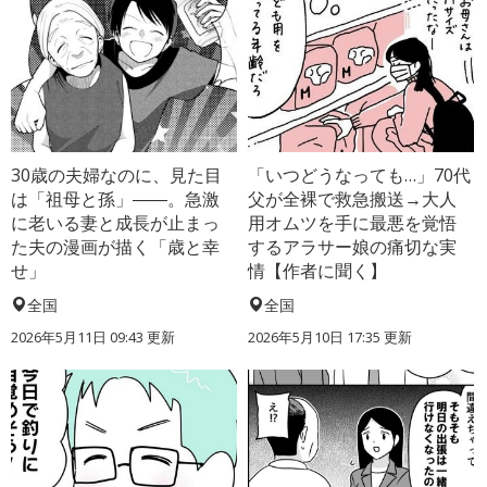
30歳の夫婦なのに、見た目
「いつどうなっても…」70代
は「祖母と孫」――。急激
父が全裸で救急搬送→大人
に老いる妻と成長が止まっ
用オムツを手に最悪を覚悟
た夫の漫画が描く「歳と幸
するアラサー娘の痛切な実
せ」
情【作者に聞く】
全国
全国
2026年5月11日 09:43 更新
2026年5月10日 17:35 更新