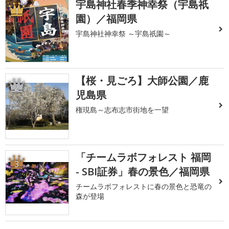
宇島神社春季神幸祭（宇島祇
1
園）／福岡県
宇島神社神幸祭 ～宇島祇園～
【桜・見ごろ】大師公園／鹿
2
児島県
権現島～志布志市街地を一望
「チームラボフォレスト 福岡
3
- SBI証券」春の景色／福岡県
チームラボフォレストに春の景色と恐竜の
森が登場