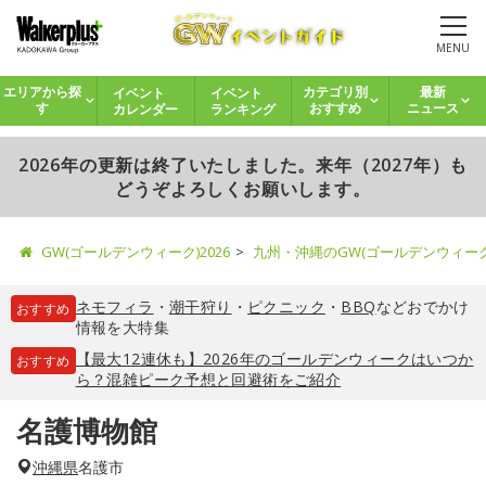
MENU
イベント
イベント
エリアから探
カテゴリ別
最新
カレンダー
ランキング
す
おすすめ
ニュース
2026年の更新は終了いたしました。来年（2027年）も
どうぞよろしくお願いします。
GW(ゴールデンウィーク)2026
九州・沖縄のGW(ゴールデンウィー
ネモフィラ
・
潮干狩り
・
ピクニック
・
BBQ
などおでかけ
おすすめ
情報を大特集
【最大12連休も】2026年のゴールデンウィークはいつか
おすすめ
ら？混雑ピーク予想と回避術をご紹介
名護博物館
沖縄県
名護市