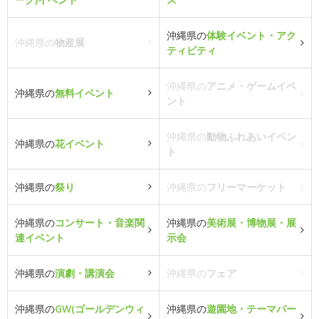
沖縄県の
体験イベント・アク
沖縄県の
物産展
ティビティ
沖縄県の
アニメ・ゲームイベ
沖縄県の
無料イベント
ント
沖縄県の
動物ふれあいイベン
沖縄県の
花イベント
ト
沖縄県の
祭り
沖縄県の
フリーマーケット
沖縄県の
コンサート・音楽関
沖縄県の
美術展・博物展・展
連イベント
示会
沖縄県の
演劇・講演会
沖縄県の
フェア
沖縄県の
GW(ゴールデンウィ
沖縄県の
遊園地・テーマパー