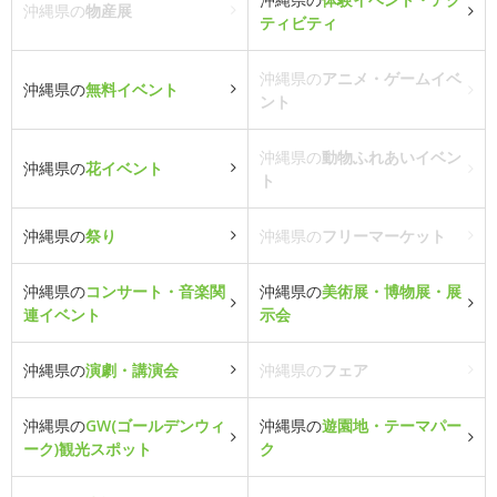
沖縄県の
物産展
ティビティ
沖縄県の
アニメ・ゲームイベ
沖縄県の
無料イベント
ント
沖縄県の
動物ふれあいイベン
沖縄県の
花イベント
ト
沖縄県の
祭り
沖縄県の
フリーマーケット
沖縄県の
コンサート・音楽関
沖縄県の
美術展・博物展・展
連イベント
示会
沖縄県の
演劇・講演会
沖縄県の
フェア
沖縄県の
GW(ゴールデンウィ
沖縄県の
遊園地・テーマパー
ーク)観光スポット
ク