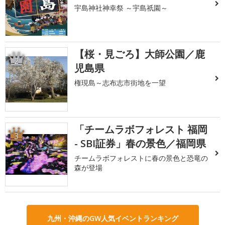
宇島神社神幸祭 ～宇島祇園～
【桜・見ごろ】大師公園／鹿
2
児島県
権現島～志布志市街地を一望
「チームラボフォレスト 福岡
3
- SBI証券」春の景色／福岡県
チームラボフォレストに春の景色と恐竜の
森が登場
九州・沖縄のGW人気イベントランキング