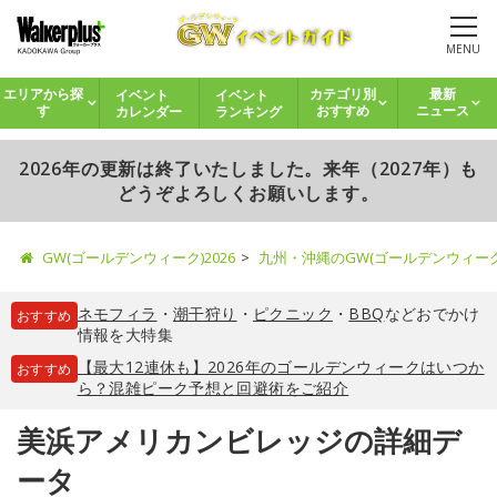
MENU
イベント
イベント
エリアから探
カテゴリ別
最新
カレンダー
ランキング
す
おすすめ
ニュース
2026年の更新は終了いたしました。来年（2027年）も
どうぞよろしくお願いします。
GW(ゴールデンウィーク)2026
九州・沖縄のGW(ゴールデンウィー
ネモフィラ
・
潮干狩り
・
ピクニック
・
BBQ
などおでかけ
おすすめ
情報を大特集
【最大12連休も】2026年のゴールデンウィークはいつか
おすすめ
ら？混雑ピーク予想と回避術をご紹介
美浜アメリカンビレッジの詳細デ
ータ