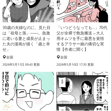
30歳の夫婦なのに、見た目
「いつどうなっても…」70代
は「祖母と孫」――。急激
父が全裸で救急搬送→大人
に老いる妻と成長が止まっ
用オムツを手に最悪を覚悟
た夫の漫画が描く「歳と幸
するアラサー娘の痛切な実
せ」
情【作者に聞く】
全国
全国
2026年5月11日 09:43 更新
2026年5月10日 17:35 更新