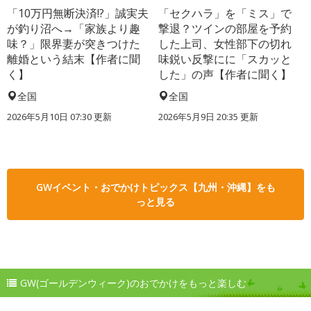
「10万円無断決済!?」誠実夫
「セクハラ」を「ミス」で
が釣り沼へ→「家族より趣
撃退？ツインの部屋を予約
味？」限界妻が突きつけた
した上司、女性部下の切れ
離婚という結末【作者に聞
味鋭い反撃にに「スカッと
く】
した」の声【作者に聞く】
全国
全国
2026年5月10日 07:30 更新
2026年5月9日 20:35 更新
GWイベント・おでかけトピックス【九州・沖縄】をも
っと見る
GW(ゴールデンウィーク)のおでかけをもっと楽しむ