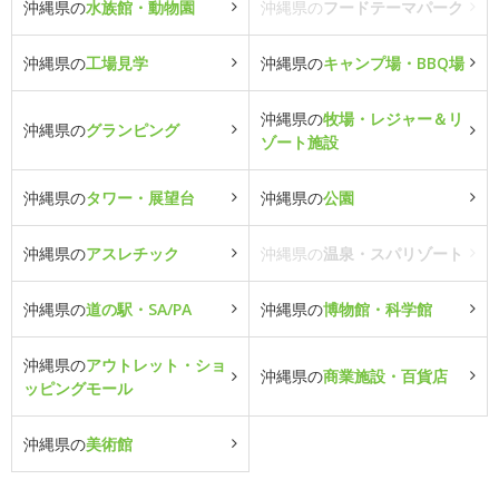
沖縄県の
水族館・動物園
沖縄県の
フードテーマパーク
沖縄県の
工場見学
沖縄県の
キャンプ場・BBQ場
沖縄県の
牧場・レジャー＆リ
沖縄県の
グランピング
ゾート施設
沖縄県の
タワー・展望台
沖縄県の
公園
沖縄県の
アスレチック
沖縄県の
温泉・スパリゾート
沖縄県の
道の駅・SA/PA
沖縄県の
博物館・科学館
沖縄県の
アウトレット・ショ
沖縄県の
商業施設・百貨店
ッピングモール
沖縄県の
美術館