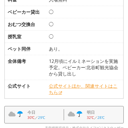
ベビーカー貸出
◯
おむつ交換台
◯
授乳室
◯
ペット同伴
あり。
全体備考
12月頃にイルミネーションを実施
予定。ベビーカー:北谷町観光協会
から貸し出し
公式サイト
公式サイトほか、関連サイトはこ
ちら
今日
明日
30℃
／
29℃
32℃
／
28℃
天気情報提供元：株式会社ライフビジネスウェザー