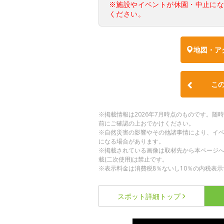
※施設やイベントが休園・中止に
ください。
地図・ア
こ
※掲載情報は2026年7月時点のものです。
前にご確認の上おでかけください。
※自然災害の影響やその他諸事情により、イ
になる場合があります。
※掲載されている画像は取材先から本ページ
載(二次使用)は禁止です。
※表示料金は消費税8％ないし10％の内税表示
スポット詳細
トップ