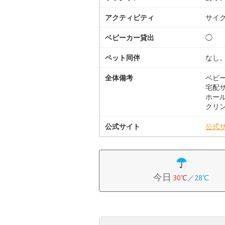
アクティビティ
サイク
ベビーカー貸出
◯
ペット同伴
なし
全体備考
ベビー
宅配サ
ホー
クリ
公式サイト
公式
今日
30℃
／
28℃