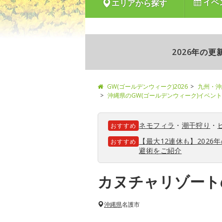
イベ
エリアから探す
2026年の
GW(ゴールデンウィーク)2026
九州・沖
沖縄県のGW(ゴールデンウィーク)イベン
ネモフィラ
・
潮干狩り
・
おすすめ
【最大12連休も】202
おすすめ
避術をご紹介
カヌチャリゾート
沖縄県
名護市