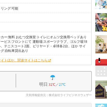
リング:可能
。
カー:無料 おむつ交換室:トイレにオムツ交換用ベッドあり
ービス:フロントにて 運動場:スポーツクラブ、ゴルフ場18
ル、テニスコート2面、ビリヤード・卓球各2台、ほか サイ
ング:自転車貸出あり
サイトほか、関連サイトはこちら
明日
32℃
／
27℃
天気情報提供元：株式会社ライフビジネスウェザー