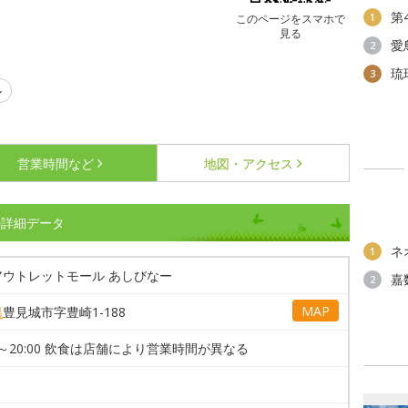
第
1
このページをスマホで
見る
愛
2
琉
3
ル
営業時間など
地図・アクセス
の詳細データ
ネ
1
アウトレットモール あしびなー
嘉
2
MAP
県
豊見城市字豊崎1-188
00～20:00 飲食は店舗により営業時間が異なる