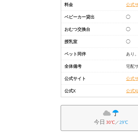
料金
公式
ベビーカー貸出
◯
おむつ交換台
◯
授乳室
◯
ペット同伴
あり
全体備考
宅配
公式サイト
公式
公式X
公式
今日
30℃
／
29℃