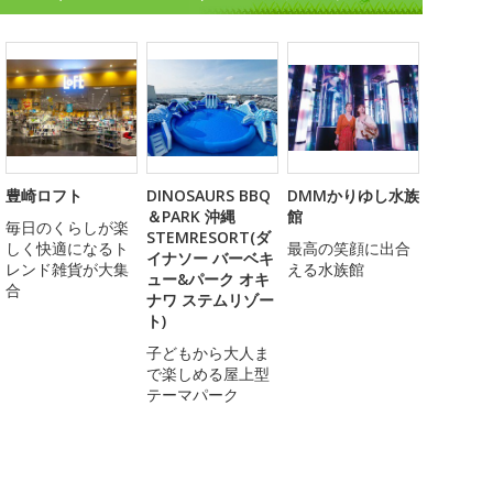
豊崎ロフト
DINOSAURS BBQ
DMMかりゆし水族
＆PARK 沖縄
館
毎日のくらしが楽
STEMRESORT(ダ
しく快適になるト
最高の笑顔に出合
イナソー バーベキ
レンド雑貨が大集
える水族館
ュー&パーク オキ
合
ナワ ステムリゾー
ト)
子どもから大人ま
で楽しめる屋上型
テーマパーク