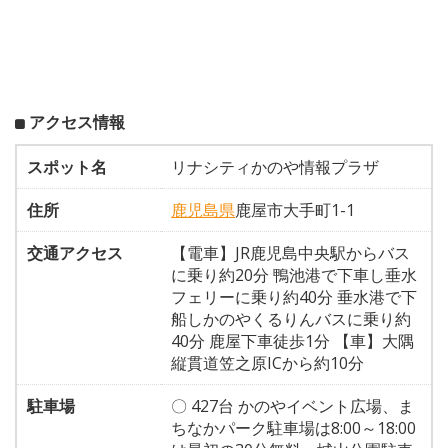
アクセス情報
スポット名
リナシティかのや情報プラザ
住所
鹿児島県
鹿屋市大手町1-1
交通アクセス
【電車】JR鹿児島中央駅からバス
に乗り約20分 鴨池港で下車し垂水
フェリーに乗り約40分 垂水港で下
船しかのやくるりんバスに乗り約
40分 鹿屋下車徒歩1分 【車】大隅
縦貫道笠之原ICから約10分
駐車場
〇 427台 かのやイベント広場、ま
ちなかパーク駐車場は8:00～18:00