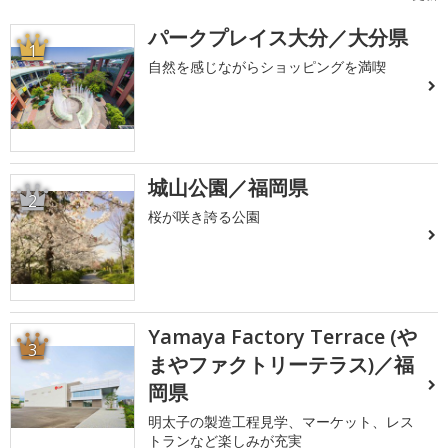
パークプレイス大分／大分県
1
自然を感じながらショッピングを満喫
城山公園／福岡県
2
桜が咲き誇る公園
Yamaya Factory Terrace (や
3
まやファクトリーテラス)／福
岡県
明太子の製造工程見学、マーケット、レス
トランなど楽しみが充実