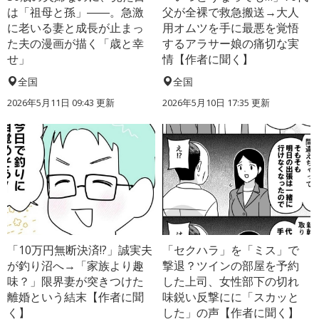
は「祖母と孫」――。急激
父が全裸で救急搬送→大人
に老いる妻と成長が止まっ
用オムツを手に最悪を覚悟
た夫の漫画が描く「歳と幸
するアラサー娘の痛切な実
せ」
情【作者に聞く】
全国
全国
2026年5月11日 09:43 更新
2026年5月10日 17:35 更新
「10万円無断決済!?」誠実夫
「セクハラ」を「ミス」で
が釣り沼へ→「家族より趣
撃退？ツインの部屋を予約
味？」限界妻が突きつけた
した上司、女性部下の切れ
離婚という結末【作者に聞
味鋭い反撃にに「スカッと
く】
した」の声【作者に聞く】