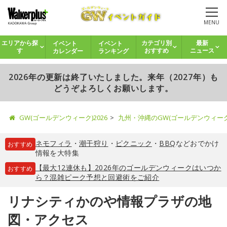
MENU
イベント
イベント
エリアから探
カテゴリ別
最新
カレンダー
ランキング
す
おすすめ
ニュース
2026年の更新は終了いたしました。来年（2027年）も
どうぞよろしくお願いします。
GW(ゴールデンウィーク)2026
九州・沖縄のGW(ゴールデンウィー
ネモフィラ
・
潮干狩り
・
ピクニック
・
BBQ
などおでかけ
おすすめ
情報を大特集
【最大12連休も】2026年のゴールデンウィークはいつか
おすすめ
ら？混雑ピーク予想と回避術をご紹介
リナシティかのや情報プラザの地
図・アクセス