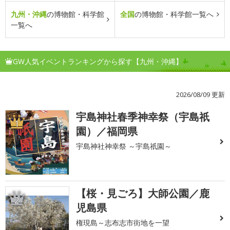
九州・沖縄
の博物館・科学館
全国
の博物館・科学館一覧へ
一覧へ
GW人気イベントランキングから探す【九州・沖縄】
2026/08/09 更新
宇島神社春季神幸祭（宇島祇
1
園）／福岡県
宇島神社神幸祭 ～宇島祇園～
【桜・見ごろ】大師公園／鹿
2
児島県
権現島～志布志市街地を一望