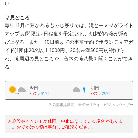
い。
見どころ
毎年11月に開かれるもみじ祭りでは、滝とモミジがライト
アップ(期間限定2日程度を予定)され、幻想的な姿が浮か
び上がる。また、10日前までの事前予約でボランティアガ
イド(1団体20名以上1000円、20名未満500円)が付けら
れ、滝周辺の見どころや、曽木の滝八景を聞くことができ
る。
今日
明日
35℃
／
31℃
33℃
／
29℃
天気情報提供元：株式会社ライフビジネスウェザー
※施設やイベントが休園・中止になっている場合がありま
す。おでかけの際は事前にご確認ください。