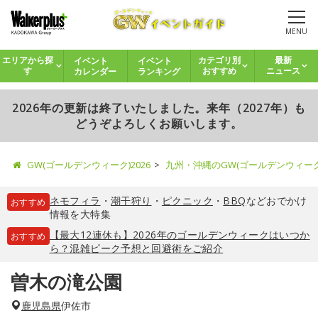
MENU
イベント
イベント
エリアから探
カテゴリ別
最新
カレンダー
ランキング
す
おすすめ
ニュース
2026年の更新は終了いたしました。来年（2027年）も
どうぞよろしくお願いします。
GW(ゴールデンウィーク)2026
九州・沖縄のGW(ゴールデンウィー
ネモフィラ
・
潮干狩り
・
ピクニック
・
BBQ
などおでかけ
おすすめ
情報を大特集
【最大12連休も】2026年のゴールデンウィークはいつか
おすすめ
ら？混雑ピーク予想と回避術をご紹介
曽木の滝公園
鹿児島県
伊佐市