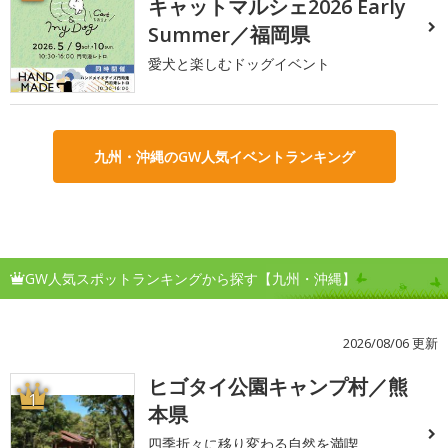
キャットマルシェ2026 Early
Summer／福岡県
愛犬と楽しむドッグイベント
九州・沖縄のGW人気イベントランキング
GW人気スポットランキングから探す【九州・沖縄】
2026/08/06 更新
ヒゴタイ公園キャンプ村／熊
1
本県
四季折々に移り変わる自然を満喫