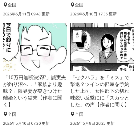
全国
全国
2026年5月11日 09:43 更新
2026年5月10日 17:35 更新
「10万円無断決済!?」誠実夫
「セクハラ」を「ミス」で
が釣り沼へ→「家族より趣
撃退？ツインの部屋を予約
味？」限界妻が突きつけた
した上司、女性部下の切れ
離婚という結末【作者に聞
味鋭い反撃にに「スカッと
く】
した」の声【作者に聞く】
全国
全国
2026年5月10日 07:30 更新
2026年5月9日 20:35 更新