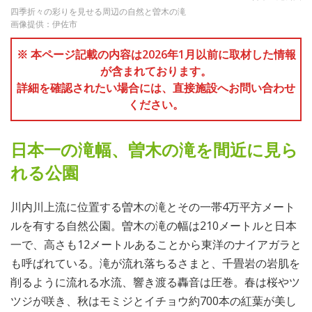
四季折々の彩りを見せる周辺の自然と曽木の滝
画像提供：伊佐市
※ 本ページ記載の内容は2026年1月以前に取材した情報
が含まれております。
詳細を確認されたい場合には、直接施設へお問い合わせ
ください。
日本一の滝幅、曽木の滝を間近に見ら
れる公園
川内川上流に位置する曽木の滝とその一帯4万平方メート
ルを有する自然公園。曽木の滝の幅は210メートルと日本
一で、高さも12メートルあることから東洋のナイアガラと
も呼ばれている。滝が流れ落ちるさまと、千畳岩の岩肌を
削るように流れる水流、響き渡る轟音は圧巻。春は桜やツ
ツジが咲き、秋はモミジとイチョウ約700本の紅葉が美し