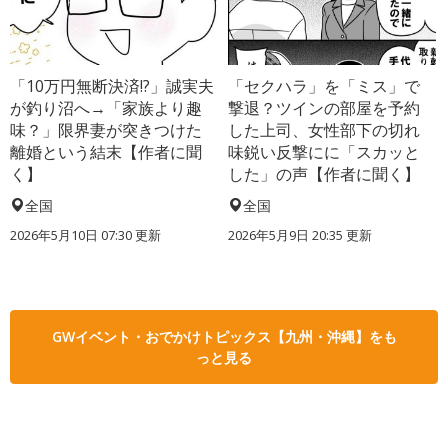
「10万円無断決済!?」誠実夫
「セクハラ」を「ミス」で
が釣り沼へ→「家族より趣
撃退？ツインの部屋を予約
味？」限界妻が突きつけた
した上司、女性部下の切れ
離婚という結末【作者に聞
味鋭い反撃にに「スカッと
く】
した」の声【作者に聞く】
全国
全国
2026年5月10日 07:30 更新
2026年5月9日 20:35 更新
GWイベント・おでかけトピックス【九州・沖縄】をも
っと見る