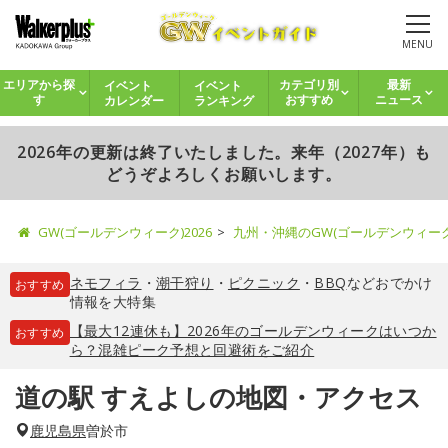
MENU
イベント
イベント
エリアから探
カテゴリ別
最新
カレンダー
ランキング
す
おすすめ
ニュース
2026年の更新は終了いたしました。来年（2027年）も
どうぞよろしくお願いします。
GW(ゴールデンウィーク)2026
九州・沖縄のGW(ゴールデンウィー
ネモフィラ
・
潮干狩り
・
ピクニック
・
BBQ
などおでかけ
おすすめ
情報を大特集
【最大12連休も】2026年のゴールデンウィークはいつか
おすすめ
ら？混雑ピーク予想と回避術をご紹介
道の駅 すえよしの地図・アクセス
鹿児島県
曽於市