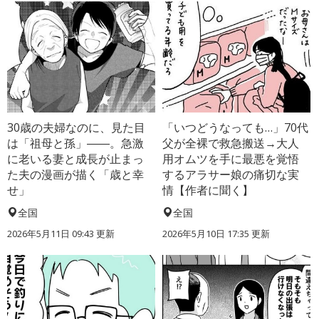
30歳の夫婦なのに、見た目
「いつどうなっても…」70代
は「祖母と孫」――。急激
父が全裸で救急搬送→大人
に老いる妻と成長が止まっ
用オムツを手に最悪を覚悟
た夫の漫画が描く「歳と幸
するアラサー娘の痛切な実
せ」
情【作者に聞く】
全国
全国
2026年5月11日 09:43 更新
2026年5月10日 17:35 更新