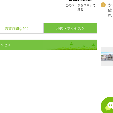
か
1
このページをスマホで
見る
館
県
営業時間など
地図・アクセス
アクセス