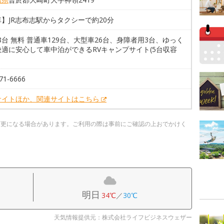
】JR志布志駅からタクシーで約20分
58台 無料 普通車129台、大型車26台、身障者用3台、ゆっく
快適に安心して車中泊ができるRVキャンプサイト(5台収容
71-6666
サイトほか、関連サイトはこちら
変更になる場合があります。ご利用の際は事前にご確認の上おでかけく
明日
34℃
／
30℃
天気情報提供元：株式会社ライフビジネスウェザー