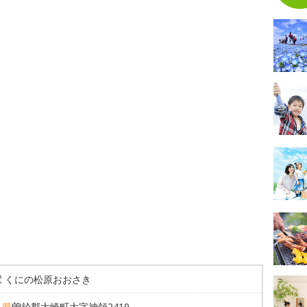
駅 くにの松原おおさき
島県
曽於郡大崎町大字神領2419