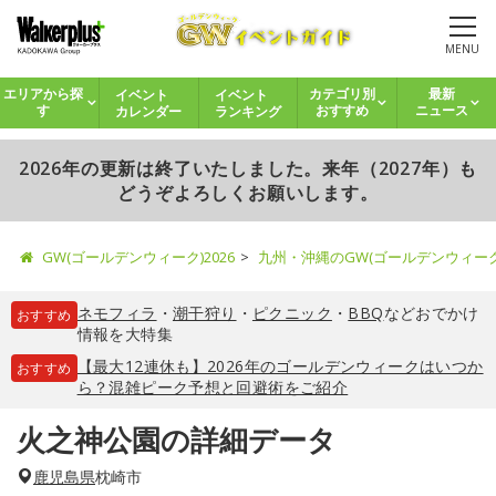
MENU
イベント
イベント
エリアから探
カテゴリ別
最新
カレンダー
ランキング
す
おすすめ
ニュース
2026年の更新は終了いたしました。来年（2027年）も
どうぞよろしくお願いします。
GW(ゴールデンウィーク)2026
九州・沖縄のGW(ゴールデンウィー
ネモフィラ
・
潮干狩り
・
ピクニック
・
BBQ
などおでかけ
おすすめ
情報を大特集
【最大12連休も】2026年のゴールデンウィークはいつか
おすすめ
ら？混雑ピーク予想と回避術をご紹介
火之神公園の詳細データ
鹿児島県
枕崎市