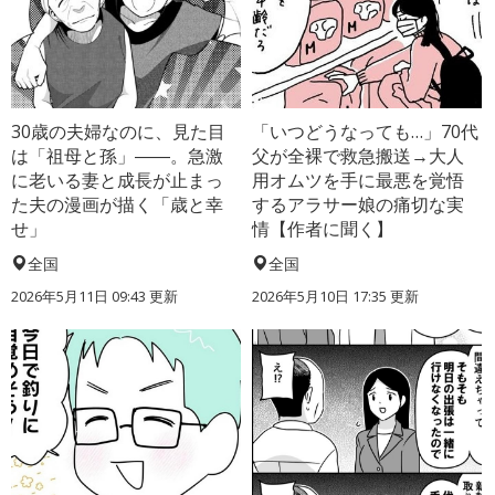
30歳の夫婦なのに、見た目
「いつどうなっても…」70代
は「祖母と孫」――。急激
父が全裸で救急搬送→大人
に老いる妻と成長が止まっ
用オムツを手に最悪を覚悟
た夫の漫画が描く「歳と幸
するアラサー娘の痛切な実
せ」
情【作者に聞く】
全国
全国
2026年5月11日 09:43 更新
2026年5月10日 17:35 更新