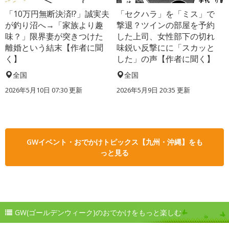
「10万円無断決済!?」誠実夫
「セクハラ」を「ミス」で
が釣り沼へ→「家族より趣
撃退？ツインの部屋を予約
味？」限界妻が突きつけた
した上司、女性部下の切れ
離婚という結末【作者に聞
味鋭い反撃にに「スカッと
く】
した」の声【作者に聞く】
全国
全国
2026年5月10日 07:30 更新
2026年5月9日 20:35 更新
GWイベント・おでかけトピックス【九州・沖縄】をも
っと見る
GW(ゴールデンウィーク)のおでかけをもっと楽しむ