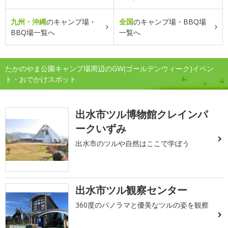
九州・沖縄
のキャンプ場・
全国
のキャンプ場・BBQ場
BBQ場一覧へ
一覧へ
たかのやま公園キャンプ場周辺のGW(ゴールデンウィーク)イベン
ト・おでかけスポット
出水市ツル博物館クレインパ
ークいずみ
出水市のツルや自然はここで学ぼう
出水市ツル観察センター
360度のパノラマと優美なツルの姿を観察