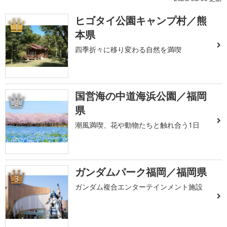
ヒゴタイ公園キャンプ村／熊
1
本県
四季折々に移り変わる自然を満喫
国営海の中道海浜公園／福岡
2
県
潮風満喫、花や動物たちと触れ合う1日
ガンダムパーク福岡／福岡県
3
ガンダム複合エンターテインメント施設