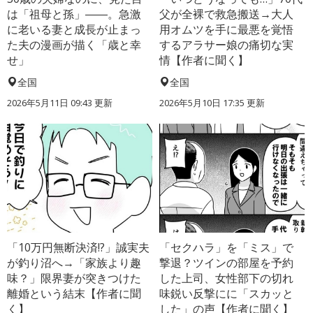
は「祖母と孫」――。急激
父が全裸で救急搬送→大人
に老いる妻と成長が止まっ
用オムツを手に最悪を覚悟
た夫の漫画が描く「歳と幸
するアラサー娘の痛切な実
せ」
情【作者に聞く】
全国
全国
2026年5月11日 09:43 更新
2026年5月10日 17:35 更新
「10万円無断決済!?」誠実夫
「セクハラ」を「ミス」で
が釣り沼へ→「家族より趣
撃退？ツインの部屋を予約
味？」限界妻が突きつけた
した上司、女性部下の切れ
離婚という結末【作者に聞
味鋭い反撃にに「スカッと
く】
した」の声【作者に聞く】