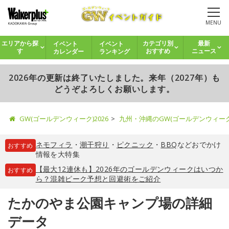
MENU
イベント
イベント
エリアから探
カテゴリ別
最新
カレンダー
ランキング
す
おすすめ
ニュース
2026年の更新は終了いたしました。来年（2027年）も
どうぞよろしくお願いします。
GW(ゴールデンウィーク)2026
九州・沖縄のGW(ゴールデンウィー
ネモフィラ
・
潮干狩り
・
ピクニック
・
BBQ
などおでかけ
おすすめ
情報を大特集
【最大12連休も】2026年のゴールデンウィークはいつか
おすすめ
ら？混雑ピーク予想と回避術をご紹介
たかのやま公園キャンプ場の詳細
データ