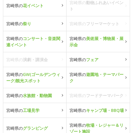
宮崎県の
動物ふれあいイベン
宮崎県の
花イベント
ト
宮崎県の
祭り
宮崎県の
フリーマーケット
宮崎県の
コンサート・音楽関
宮崎県の
美術展・博物展・展
連イベント
示会
宮崎県の
演劇・講演会
宮崎県の
フェア
宮崎県の
GW(ゴールデンウィ
宮崎県の
遊園地・テーマパー
ーク)観光スポット
ク
宮崎県の
水族館・動物園
宮崎県の
フードテーマパーク
宮崎県の
工場見学
宮崎県の
キャンプ場・BBQ場
宮崎県の
牧場・レジャー＆リ
宮崎県の
グランピング
ゾート施設