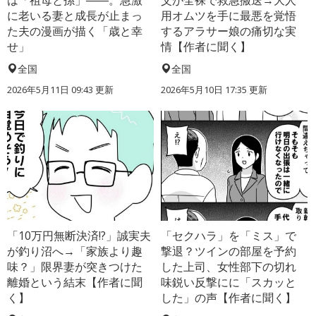
は「祖母と孫」――。急激
父が全裸で救急搬送→大人
に老いる妻と成長が止まっ
用オムツを手に最悪を覚悟
た夫の漫画が描く「歳と幸
するアラサー娘の痛切な実
せ」
情【作者に聞く】
全国
全国
2026年5月11日 09:43 更新
2026年5月10日 17:35 更新
「10万円無断決済!?」誠実夫
「セクハラ」を「ミス」で
が釣り沼へ→「家族より趣
撃退？ツインの部屋を予約
味？」限界妻が突きつけた
した上司、女性部下の切れ
離婚という結末【作者に聞
味鋭い反撃にに「スカッと
く】
した」の声【作者に聞く】