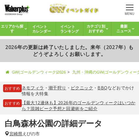
MENU
イベント
イベント
エリアから探
カテゴリ別
最新
カレンダー
ランキング
す
おすすめ
ニュース
2026年の更新は終了いたしました。来年（2027年）も
どうぞよろしくお願いします。
GW(ゴールデンウィーク)2026
九州・沖縄のGW(ゴールデンウィー
ネモフィラ
・
潮干狩り
・
ピクニック
・
BBQ
などおでかけ
おすすめ
情報を大特集
【最大12連休も】2026年のゴールデンウィークはいつか
おすすめ
ら？混雑ピーク予想と回避術をご紹介
白鳥森林公園の詳細データ
宮崎県
えびの市