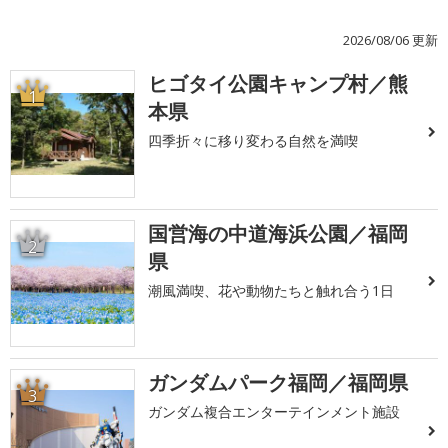
2026/08/06 更新
ヒゴタイ公園キャンプ村／熊
1
本県
四季折々に移り変わる自然を満喫
国営海の中道海浜公園／福岡
2
県
潮風満喫、花や動物たちと触れ合う1日
ガンダムパーク福岡／福岡県
3
ガンダム複合エンターテインメント施設