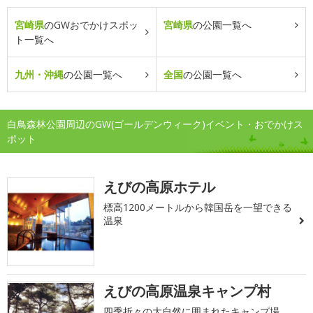
宮崎県
のGWおでかけスポッ
宮崎県
の公園一覧へ
ト一覧へ
九州・沖縄
の公園一覧へ
全国
の公園一覧へ
白鳥森林公園周辺のGW(ゴールデンウィーク)イベント・おでかけス
ポット
えびの高原ホテル
標高1200メートルから韓国岳を一望できる
温泉
えびの高原温泉キャンプ村
四季折々の大自然に囲まれたキャンプ場