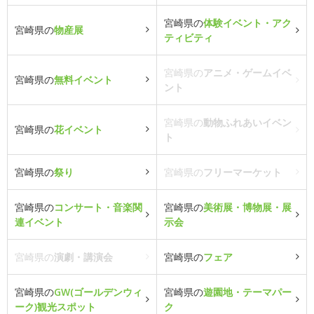
宮崎県の
体験イベント・アク
宮崎県の
物産展
ティビティ
宮崎県の
アニメ・ゲームイベ
宮崎県の
無料イベント
ント
宮崎県の
動物ふれあいイベン
宮崎県の
花イベント
ト
宮崎県の
祭り
宮崎県の
フリーマーケット
宮崎県の
コンサート・音楽関
宮崎県の
美術展・博物展・展
連イベント
示会
宮崎県の
演劇・講演会
宮崎県の
フェア
宮崎県の
GW(ゴールデンウィ
宮崎県の
遊園地・テーマパー
ーク)観光スポット
ク