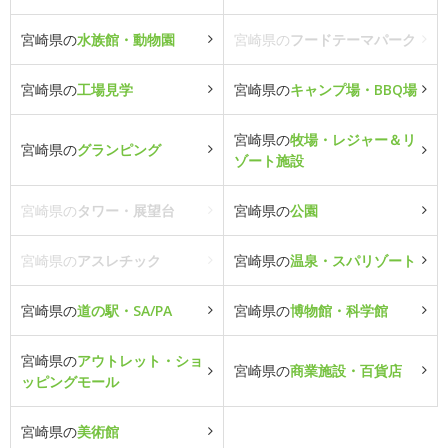
宮崎県の
水族館・動物園
宮崎県の
フードテーマパーク
宮崎県の
工場見学
宮崎県の
キャンプ場・BBQ場
宮崎県の
牧場・レジャー＆リ
宮崎県の
グランピング
ゾート施設
宮崎県の
タワー・展望台
宮崎県の
公園
宮崎県の
アスレチック
宮崎県の
温泉・スパリゾート
宮崎県の
道の駅・SA/PA
宮崎県の
博物館・科学館
宮崎県の
アウトレット・ショ
宮崎県の
商業施設・百貨店
ッピングモール
宮崎県の
美術館