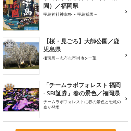
1
園）／福岡県
宇島神社神幸祭 ～宇島祇園～
【桜・見ごろ】大師公園／鹿
2
児島県
権現島～志布志市街地を一望
「チームラボフォレスト 福岡
3
- SBI証券」春の景色／福岡県
チームラボフォレストに春の景色と恐竜の
森が登場