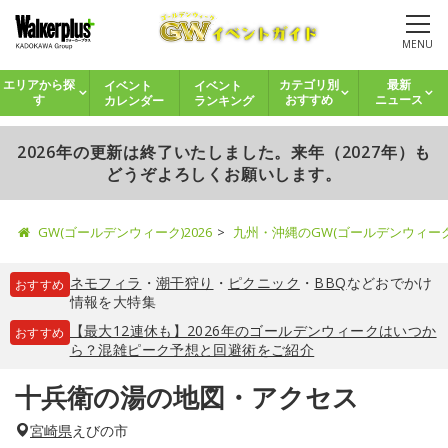
MENU
イベント
イベント
エリアから探
カテゴリ別
最新
カレンダー
ランキング
す
おすすめ
ニュース
2026年の更新は終了いたしました。来年（2027年）も
どうぞよろしくお願いします。
GW(ゴールデンウィーク)2026
九州・沖縄のGW(ゴールデンウィー
ネモフィラ
・
潮干狩り
・
ピクニック
・
BBQ
などおでかけ
おすすめ
情報を大特集
【最大12連休も】2026年のゴールデンウィークはいつか
おすすめ
ら？混雑ピーク予想と回避術をご紹介
十兵衛の湯の地図・アクセス
宮崎県
えびの市