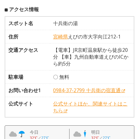
アクセス情報
スポット名
十兵衛の湯
住所
宮崎県
えびの市大字向江212-1
交通アクセス
【電車】JR京町温泉駅から徒歩20
分 【車】九州自動車道えびのICか
ら約5分
駐車場
〇 無料
お問い合わせ1
0984-37-2799 十兵衛の宿直通
公式サイト
公式サイトほか、関連サイトはこ
ちら
今日
明日
32℃
／
27℃
32℃
／
27℃