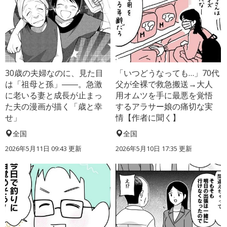
30歳の夫婦なのに、見た目
「いつどうなっても…」70代
は「祖母と孫」――。急激
父が全裸で救急搬送→大人
に老いる妻と成長が止まっ
用オムツを手に最悪を覚悟
た夫の漫画が描く「歳と幸
するアラサー娘の痛切な実
せ」
情【作者に聞く】
全国
全国
2026年5月11日 09:43 更新
2026年5月10日 17:35 更新