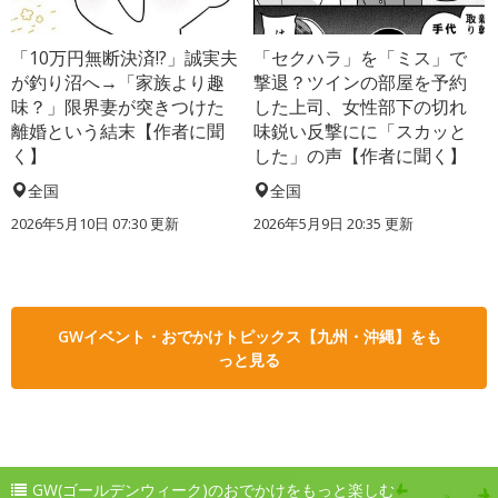
「10万円無断決済!?」誠実夫
「セクハラ」を「ミス」で
が釣り沼へ→「家族より趣
撃退？ツインの部屋を予約
味？」限界妻が突きつけた
した上司、女性部下の切れ
離婚という結末【作者に聞
味鋭い反撃にに「スカッと
く】
した」の声【作者に聞く】
全国
全国
2026年5月10日 07:30 更新
2026年5月9日 20:35 更新
GWイベント・おでかけトピックス【九州・沖縄】をも
っと見る
GW(ゴールデンウィーク)のおでかけをもっと楽しむ