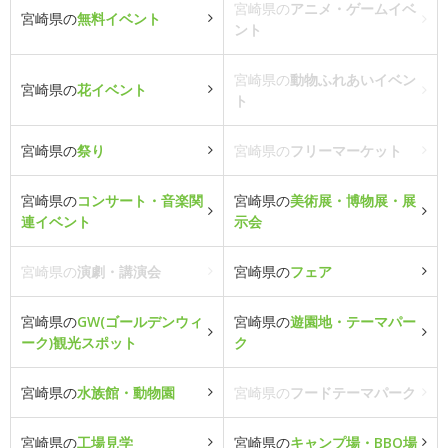
宮崎県の
アニメ・ゲームイベ
宮崎県の
無料イベント
ント
宮崎県の
動物ふれあいイベン
宮崎県の
花イベント
ト
宮崎県の
祭り
宮崎県の
フリーマーケット
宮崎県の
コンサート・音楽関
宮崎県の
美術展・博物展・展
連イベント
示会
宮崎県の
演劇・講演会
宮崎県の
フェア
宮崎県の
GW(ゴールデンウィ
宮崎県の
遊園地・テーマパー
ーク)観光スポット
ク
宮崎県の
水族館・動物園
宮崎県の
フードテーマパーク
宮崎県の
工場見学
宮崎県の
キャンプ場・BBQ場