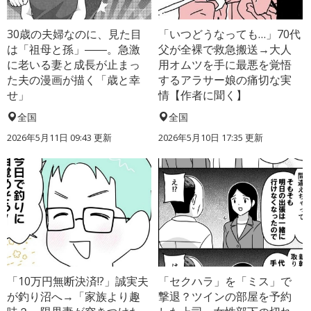
30歳の夫婦なのに、見た目
「いつどうなっても…」70代
は「祖母と孫」――。急激
父が全裸で救急搬送→大人
に老いる妻と成長が止まっ
用オムツを手に最悪を覚悟
た夫の漫画が描く「歳と幸
するアラサー娘の痛切な実
せ」
情【作者に聞く】
全国
全国
2026年5月11日 09:43 更新
2026年5月10日 17:35 更新
「10万円無断決済!?」誠実夫
「セクハラ」を「ミス」で
が釣り沼へ→「家族より趣
撃退？ツインの部屋を予約