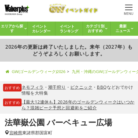
MENU
イベント
イベント
エリアから探
カテゴリ別
最新
カレンダー
ランキング
す
おすすめ
ニュース
2026年の更新は終了いたしました。来年（2027年）も
どうぞよろしくお願いします。
GW(ゴールデンウィーク)2026
九州・沖縄のGW(ゴールデンウィー
ネモフィラ
・
潮干狩り
・
ピクニック
・
BBQ
などおでかけ
おすすめ
情報を大特集
【最大12連休も】2026年のゴールデンウィークはいつか
おすすめ
ら？混雑ピーク予想と回避術をご紹介
法華嶽公園 バーベキュー広場
宮崎県
東諸県郡国富町