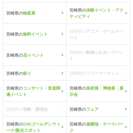
宮崎県の
体験イベント・アク
宮崎県の
物産展
ティビティ
宮崎県の
アニメ・ゲームイベ
宮崎県の
無料イベント
ント
宮崎県の
動物ふれあいイベン
宮崎県の
花イベント
ト
宮崎県の
祭り
宮崎県の
フリーマーケット
宮崎県の
コンサート・音楽関
宮崎県の
美術展・博物展・展
連イベント
示会
宮崎県の
演劇・講演会
宮崎県の
フェア
宮崎県の
GW(ゴールデンウィ
宮崎県の
遊園地・テーマパー
ーク)観光スポット
ク