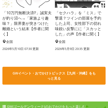
「10万円無断決済!?」誠実夫
「セクハラ」を「ミス」で
が釣り沼へ→「家族より趣
撃退？ツインの部屋を予約
味？」限界妻が突きつけた
した上司、女性部下の切れ
離婚という結末【作者に聞
味鋭い反撃にに「スカッと
く】
した」の声【作者に聞く】
全国
全国
2026年5月10日 07:30 更新
2026年5月9日 20:35 更新
GWイベント・おでかけトピックス【九州・沖縄】をも
っと見る
GW(ゴールデンウィーク)のおでかけをもっと楽しむ