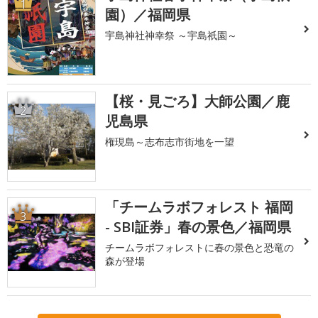
1
園）／福岡県
宇島神社神幸祭 ～宇島祇園～
【桜・見ごろ】大師公園／鹿
2
児島県
権現島～志布志市街地を一望
「チームラボフォレスト 福岡
3
- SBI証券」春の景色／福岡県
チームラボフォレストに春の景色と恐竜の
森が登場