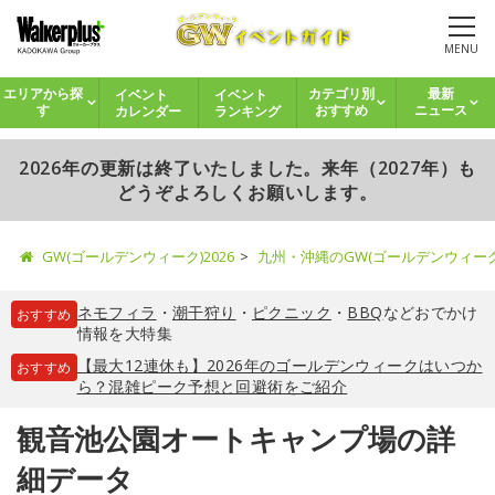
MENU
イベント
イベント
エリアから探
カテゴリ別
最新
カレンダー
ランキング
す
おすすめ
ニュース
2026年の更新は終了いたしました。来年（2027年）も
どうぞよろしくお願いします。
GW(ゴールデンウィーク)2026
九州・沖縄のGW(ゴールデンウィー
ネモフィラ
・
潮干狩り
・
ピクニック
・
BBQ
などおでかけ
おすすめ
情報を大特集
【最大12連休も】2026年のゴールデンウィークはいつか
おすすめ
ら？混雑ピーク予想と回避術をご紹介
観音池公園オートキャンプ場の詳
細データ