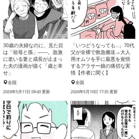
30歳の夫婦なのに、見た目
「いつどうなっても…」70代
は「祖母と孫」――。急激
父が全裸で救急搬送→大人
に老いる妻と成長が止まっ
用オムツを手に最悪を覚悟
た夫の漫画が描く「歳と幸
するアラサー娘の痛切な実
せ」
情【作者に聞く】
全国
全国
2026年5月11日 09:43 更新
2026年5月10日 17:35 更新