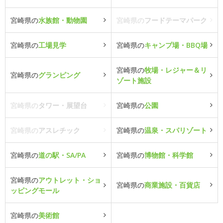
宮崎県の
水族館・動物園
宮崎県の
フードテーマパーク
宮崎県の
工場見学
宮崎県の
キャンプ場・BBQ場
宮崎県の
牧場・レジャー＆リ
宮崎県の
グランピング
ゾート施設
宮崎県の
タワー・展望台
宮崎県の
公園
宮崎県の
アスレチック
宮崎県の
温泉・スパリゾート
宮崎県の
道の駅・SA/PA
宮崎県の
博物館・科学館
宮崎県の
アウトレット・ショ
宮崎県の
商業施設・百貨店
ッピングモール
宮崎県の
美術館