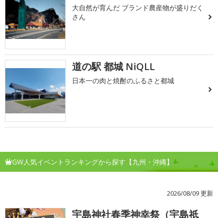
大自然が育んだ ブランド農産物が盛りだく
さん
道の駅 都城 NiQLL
日本一の肉と焼酎のふるさと都城
GW人気イベントランキングから探す【九州・沖縄】
2026/08/09 更新
宇島神社春季神幸祭（宇島祇