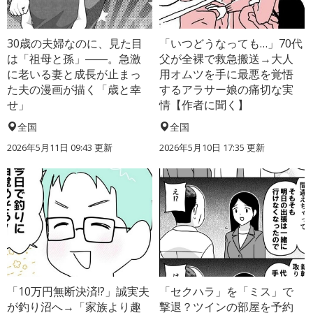
30歳の夫婦なのに、見た目
「いつどうなっても…」70代
は「祖母と孫」――。急激
父が全裸で救急搬送→大人
に老いる妻と成長が止まっ
用オムツを手に最悪を覚悟
た夫の漫画が描く「歳と幸
するアラサー娘の痛切な実
せ」
情【作者に聞く】
全国
全国
2026年5月11日 09:43 更新
2026年5月10日 17:35 更新
「10万円無断決済!?」誠実夫
「セクハラ」を「ミス」で
が釣り沼へ→「家族より趣
撃退？ツインの部屋を予約