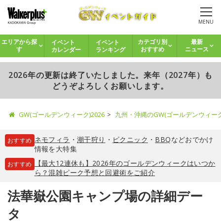
MENU
イベント
イベント
エリアから探
カテゴリ別
最新
カレンダー
ランキング
す
おすすめ
ニュース
2026年の更新は終了いたしました。来年（2027年）も
どうぞよろしくお願いします。
GW(ゴールデンウィーク)2026
九州・沖縄のGW(ゴールデンウィー
ネモフィラ
・
潮干狩り
・
ピクニック
・
BBQ
などおでかけ
おすすめ
情報を大特集
【最大12連休も】2026年のゴールデンウィークはいつか
おすすめ
ら？混雑ピーク予想と回避術をご紹介
法華嶽公園キャンプ場の詳細デー
タ