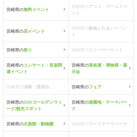
宮崎県の
アニメ・ゲームイベ
宮崎県の
無料イベント
ント
宮崎県の
動物ふれあいイベン
宮崎県の
花イベント
ト
宮崎県の
祭り
宮崎県の
フリーマーケット
宮崎県の
コンサート・音楽関
宮崎県の
美術展・博物展・展
連イベント
示会
宮崎県の
演劇・講演会
宮崎県の
フェア
宮崎県の
GW(ゴールデンウィ
宮崎県の
遊園地・テーマパー
ーク)観光スポット
ク
宮崎県の
水族館・動物園
宮崎県の
フードテーマパーク