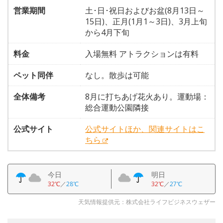
営業期間
土･日･祝日およびお盆(8月13日～
15日)、正月(1月1～3日)、3月上旬
から4月下旬
料金
入場無料 アトラクションは有料
ペット同伴
なし。散歩は可能
全体備考
8月に打ちあげ花火あり。運動場：
総合運動公園隣接
公式サイト
公式サイトほか、関連サイトはこ
ちら
今日
明日
32℃
／
28℃
32℃
／
27℃
天気情報提供元：株式会社ライフビジネスウェザー