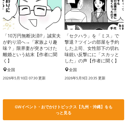
「10万円無断決済!?」誠実夫
「セクハラ」を「ミス」で
が釣り沼へ→「家族より趣
撃退？ツインの部屋を予約
味？」限界妻が突きつけた
した上司、女性部下の切れ
離婚という結末【作者に聞
味鋭い反撃にに「スカッと
く】
した」の声【作者に聞く】
全国
全国
2026年5月10日 07:30 更新
2026年5月9日 20:35 更新
GWイベント・おでかけトピックス【九州・沖縄】をも
っと見る