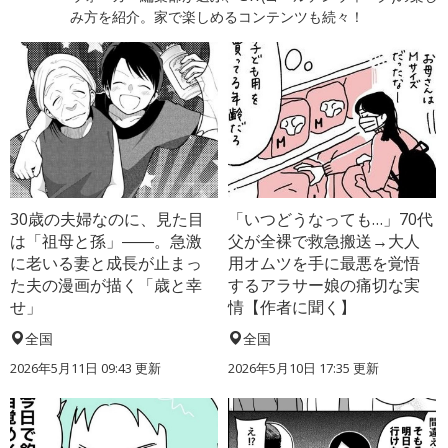
み方を紹介。家で楽しめるコンテンツも続々！
30歳の夫婦なのに、見た目
「いつどうなっても…」70代
は「祖母と孫」――。急激
父が全裸で救急搬送→大人
に老いる妻と成長が止まっ
用オムツを手に最悪を覚悟
た夫の漫画が描く「歳と幸
するアラサー娘の痛切な実
せ」
情【作者に聞く】
全国
全国
2026年5月11日 09:43 更新
2026年5月10日 17:35 更新