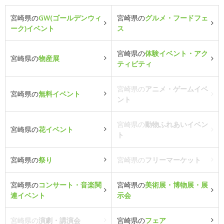
宮崎県の
GW(ゴールデンウィ
宮崎県の
グルメ・フードフェ
ーク)イベント
ス
宮崎県の
体験イベント・アク
宮崎県の
物産展
ティビティ
宮崎県の
アニメ・ゲームイベ
宮崎県の
無料イベント
ント
宮崎県の
動物ふれあいイベン
宮崎県の
花イベント
ト
宮崎県の
祭り
宮崎県の
フリーマーケット
宮崎県の
コンサート・音楽関
宮崎県の
美術展・博物展・展
連イベント
示会
宮崎県の
演劇・講演会
宮崎県の
フェア