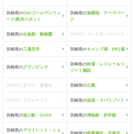
宮崎県の
GW(ゴールデンウィ
宮崎県の
遊園地・テーマパー
ーク)観光スポット
ク
宮崎県の
水族館・動物園
宮崎県の
フードテーマパーク
宮崎県の
工場見学
宮崎県の
キャンプ場・BBQ場
宮崎県の
牧場・レジャー＆リ
宮崎県の
グランピング
ゾート施設
宮崎県の
タワー・展望台
宮崎県の
公園
宮崎県の
アスレチック
宮崎県の
温泉・スパリゾート
宮崎県の
道の駅・SA/PA
宮崎県の
博物館・科学館
宮崎県の
アウトレット・ショ
宮崎県の
商業施設・百貨店