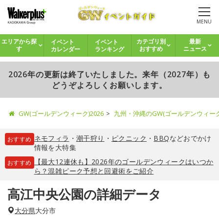
MENU
イベント
イベント
エリアから探
カテゴリ別
最新
カレンダー
ランキング
す
おすすめ
ニュース
2026年の更新は終了いたしました。来年（2027年）も
どうぞよろしくお願いします。
GW(ゴールデンウィーク)2026
九州・沖縄のGW(ゴールデンウィー
ネモフィラ
・
潮干狩り
・
ピクニック
・
BBQ
などおでかけ
おすすめ
情報を大特集
【最大12連休も】2026年のゴールデンウィークはいつか
おすすめ
ら？混雑ピーク予想と回避術をご紹介
高江中央公園の詳細データ
大分県
大分市