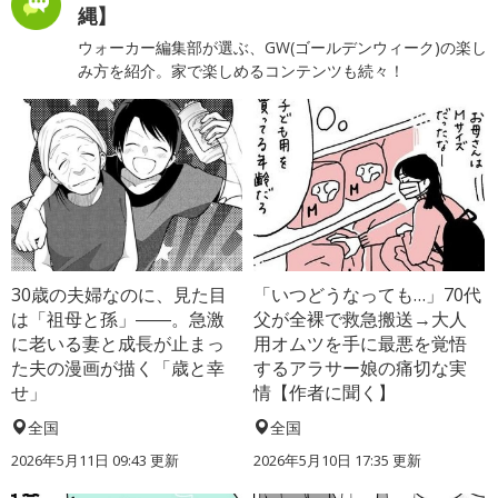
縄】
ウォーカー編集部が選ぶ、GW(ゴールデンウィーク)の楽し
み方を紹介。家で楽しめるコンテンツも続々！
30歳の夫婦なのに、見た目
「いつどうなっても…」70代
は「祖母と孫」――。急激
父が全裸で救急搬送→大人
に老いる妻と成長が止まっ
用オムツを手に最悪を覚悟
た夫の漫画が描く「歳と幸
するアラサー娘の痛切な実
せ」
情【作者に聞く】
全国
全国
2026年5月11日 09:43 更新
2026年5月10日 17:35 更新