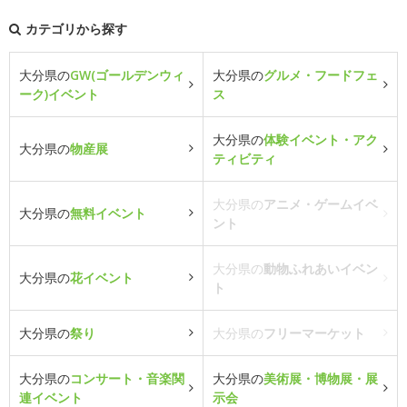
カテゴリから探す
大分県の
GW(ゴールデンウィ
大分県の
グルメ・フードフェ
ーク)イベント
ス
大分県の
体験イベント・アク
大分県の
物産展
ティビティ
大分県の
アニメ・ゲームイベ
大分県の
無料イベント
ント
大分県の
動物ふれあいイベン
大分県の
花イベント
ト
大分県の
祭り
大分県の
フリーマーケット
大分県の
コンサート・音楽関
大分県の
美術展・博物展・展
連イベント
示会