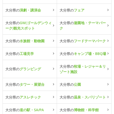
大分県の
演劇・講演会
大分県の
フェア
大分県の
GW(ゴールデンウィ
大分県の
遊園地・テーマパー
ーク)観光スポット
ク
大分県の
水族館・動物園
大分県の
フードテーマパーク
大分県の
工場見学
大分県の
キャンプ場・BBQ場
大分県の
牧場・レジャー＆リ
大分県の
グランピング
ゾート施設
大分県の
タワー・展望台
大分県の
公園
大分県の
アスレチック
大分県の
温泉・スパリゾート
大分県の
道の駅・SA/PA
大分県の
博物館・科学館