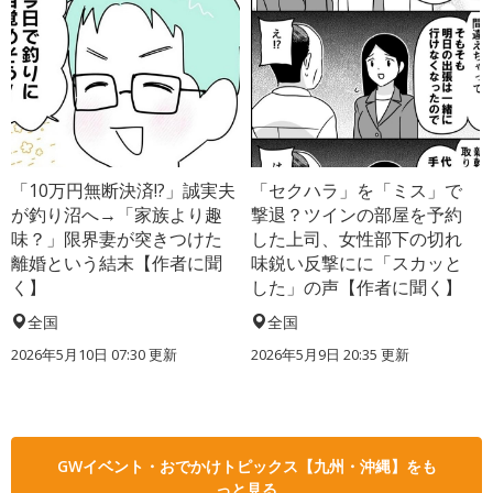
「10万円無断決済!?」誠実夫
「セクハラ」を「ミス」で
が釣り沼へ→「家族より趣
撃退？ツインの部屋を予約
味？」限界妻が突きつけた
した上司、女性部下の切れ
離婚という結末【作者に聞
味鋭い反撃にに「スカッと
く】
した」の声【作者に聞く】
全国
全国
2026年5月10日 07:30 更新
2026年5月9日 20:35 更新
GWイベント・おでかけトピックス【九州・沖縄】をも
っと見る