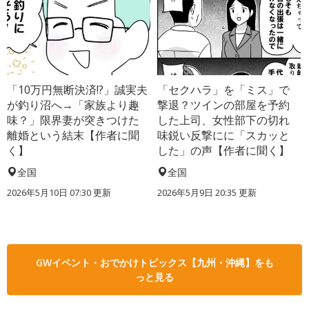
「10万円無断決済!?」誠実夫
「セクハラ」を「ミス」で
が釣り沼へ→「家族より趣
撃退？ツインの部屋を予約
味？」限界妻が突きつけた
した上司、女性部下の切れ
離婚という結末【作者に聞
味鋭い反撃にに「スカッと
く】
した」の声【作者に聞く】
全国
全国
2026年5月10日 07:30 更新
2026年5月9日 20:35 更新
GWイベント・おでかけトピックス【九州・沖縄】をも
っと見る