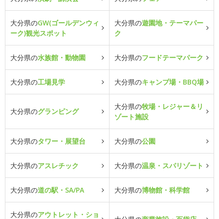
大分県の
GW(ゴールデンウィ
大分県の
遊園地・テーマパー
ーク)観光スポット
ク
大分県の
水族館・動物園
大分県の
フードテーマパーク
大分県の
工場見学
大分県の
キャンプ場・BBQ場
大分県の
牧場・レジャー＆リ
大分県の
グランピング
ゾート施設
大分県の
タワー・展望台
大分県の
公園
大分県の
アスレチック
大分県の
温泉・スパリゾート
大分県の
道の駅・SA/PA
大分県の
博物館・科学館
大分県の
アウトレット・ショ