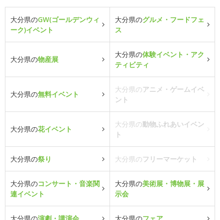
大分県の
GW(ゴールデンウィ
大分県の
グルメ・フードフェ
ーク)イベント
ス
大分県の
体験イベント・アク
大分県の
物産展
ティビティ
大分県の
アニメ・ゲームイベ
大分県の
無料イベント
ント
大分県の
動物ふれあいイベン
大分県の
花イベント
ト
大分県の
祭り
大分県の
フリーマーケット
大分県の
コンサート・音楽関
大分県の
美術展・博物展・展
連イベント
示会
大分県の
演劇・講演会
大分県の
フェア