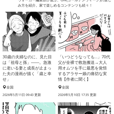
み方を紹介。家で楽しめるコンテンツも続々！
30歳の夫婦なのに、見た目
「いつどうなっても…」70代
は「祖母と孫」――。急激
父が全裸で救急搬送→大人
に老いる妻と成長が止まっ
用オムツを手に最悪を覚悟
た夫の漫画が描く「歳と幸
するアラサー娘の痛切な実
せ」
情【作者に聞く】
全国
全国
2026年5月11日 09:43 更新
2026年5月10日 17:35 更新