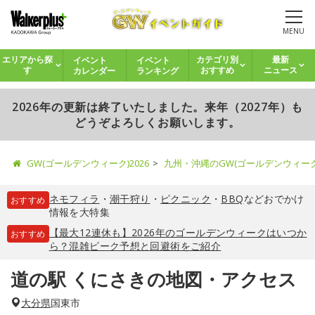
MENU
イベント
イベント
エリアから探
カテゴリ別
最新
カレンダー
ランキング
す
おすすめ
ニュース
2026年の更新は終了いたしました。来年（2027年）も
どうぞよろしくお願いします。
GW(ゴールデンウィーク)2026
九州・沖縄のGW(ゴールデンウィー
ネモフィラ
・
潮干狩り
・
ピクニック
・
BBQ
などおでかけ
おすすめ
情報を大特集
【最大12連休も】2026年のゴールデンウィークはいつか
おすすめ
ら？混雑ピーク予想と回避術をご紹介
道の駅 くにさきの地図・アクセス
大分県
国東市