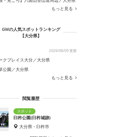
桜・見ごろ】八面山登山道周辺／大分県
もっと見る
GWの人気スポットランキング
【大分県】
2026/08/09 更新
ークプレイス大分／大分県
草公園／大分県
もっと見る
閲覧履歴
臼杵公園(臼杵城跡)
大分県・臼杵市