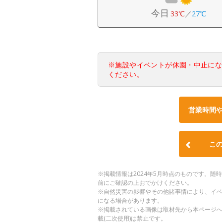
今日
33℃
／
27℃
※施設やイベントが休園・中止に
ください。
営業時間
こ
※掲載情報は2024年5月時点のものです。
前にご確認の上おでかけください。
※自然災害の影響やその他諸事情により、イ
になる場合があります。
※掲載されている画像は取材先から本ページ
載(二次使用)は禁止です。