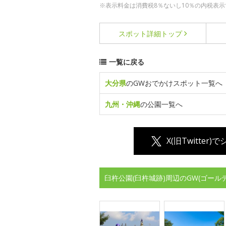
※表示料金は消費税8％ないし10％の内税表示
スポット詳細
トップ
一覧に戻る
大分県
のGWおでかけスポット一覧へ
九州・沖縄
の公園一覧へ
X(旧Twitter)
臼杵公園(臼杵城跡)周辺のGW(ゴー