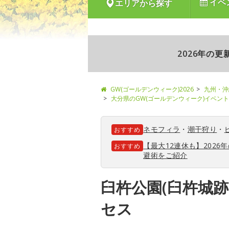
イベ
エリアから探す
2026年の
GW(ゴールデンウィーク)2026
九州・沖
大分県のGW(ゴールデンウィーク)イベン
ネモフィラ
・
潮干狩り
・
おすすめ
【最大12連休も】202
おすすめ
避術をご紹介
臼杵公園(臼杵城跡
セス