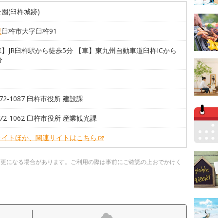
園(臼杵城跡)
県
臼杵市大字臼杵91
】JR臼杵駅から徒歩5分 【車】東九州自動車道臼杵ICから
分
-72-1087 臼杵市役所 建設課
2-72-1062 臼杵市役所 産業観光課
サイトほか、関連サイトはこちら
変更になる場合があります。ご利用の際は事前にご確認の上おでかけく