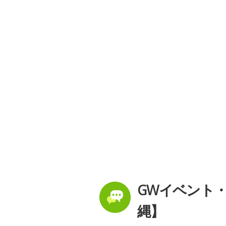
GWイベント
縄】