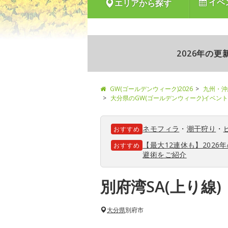
イベ
エリアから探す
2026年の
GW(ゴールデンウィーク)2026
九州・沖
大分県のGW(ゴールデンウィーク)イベン
ネモフィラ
・
潮干狩り
・
おすすめ
【最大12連休も】202
おすすめ
避術をご紹介
別府湾SA(上り線)
大分県
別府市