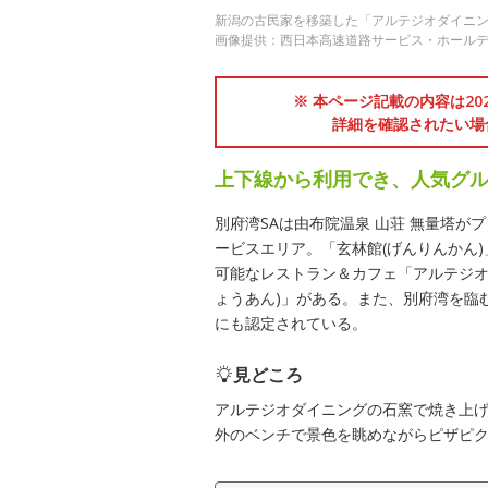
新潟の古民家を移築した「アルテジオダイニ
画像提供：西日本高速道路サービス・ホール
※ 本ページ記載の内容は2
詳細を確認されたい場
上下線から利用でき、人気グ
別府湾SAは由布院温泉 山荘 無量塔
ービスエリア。「玄林館(げんりんかん
可能なレストラン＆カフェ「アルテジオダイ
ょうあん)」がある。また、別府湾を臨
にも認定されている。
見どころ
アルテジオダイニングの石窯で焼き上
外のベンチで景色を眺めながらピザピ