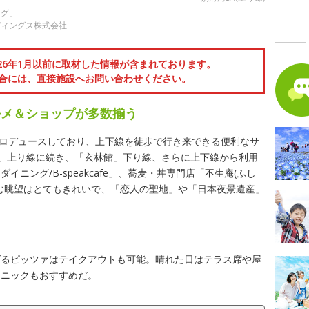
ング」
ディングス株式会社
026年1月以前に取材した情報が含まれております。
合には、直接施設へお問い合わせください。
ルメ＆ショップが多数揃う
がプロデュースしており、上下線を徒歩で行き来できる便利なサ
)」上り線に続き、「玄林館」下り線、さらに上下線から利用
ニング/B-speakcafe」、蕎麦・丼専門店「不生庵(ふし
む眺望はとてもきれいで、「恋人の聖地」や「日本夜景遺産」
げるピッツァはテイクアウトも可能。晴れた日はテラス席や屋
クニックもおすすめだ。