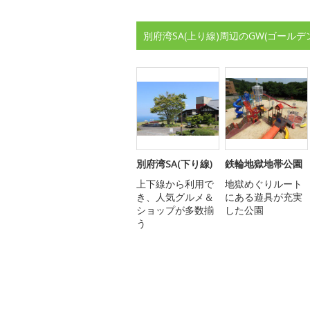
別府湾SA(上り線)周辺のGW(ゴール
別府湾SA(下り線)
鉄輪地獄地帯公園
上下線から利用で
地獄めぐりルート
き、人気グルメ＆
にある遊具が充実
ショップが多数揃
した公園
う