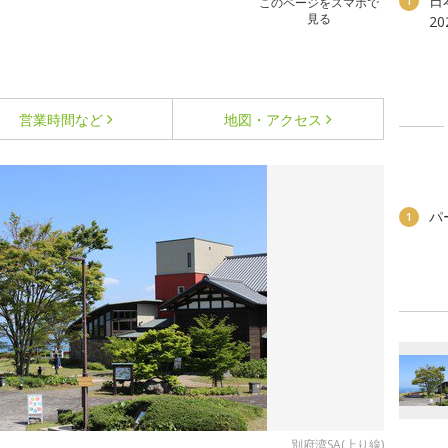
日
1
このページをスマホで
見る
2
営業時間など
地図・アクセス
パ
1
別府湾SA(上り線)