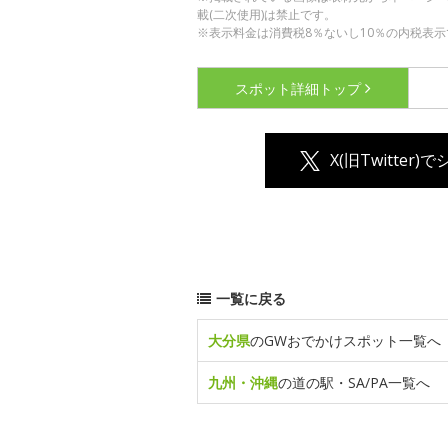
載(二次使用)は禁止です。
※表示料金は消費税8％ないし10％の内税表示
スポット詳細
トップ
X(旧Twitter)
一覧に戻る
大分県
のGWおでかけスポット一覧へ
九州・沖縄
の道の駅・SA/PA一覧へ