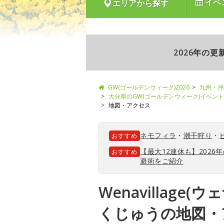
イベ
エリアから探す
2026年の
GW(ゴールデンウィーク)2026
九州・沖
大分県のGW(ゴールデンウィーク)イベン
地図・アクセス
ネモフィラ
・
潮干狩り
・
おすすめ
【最大12連休も】202
おすすめ
避術をご紹介
Wenavillage
くじゅうの地図・