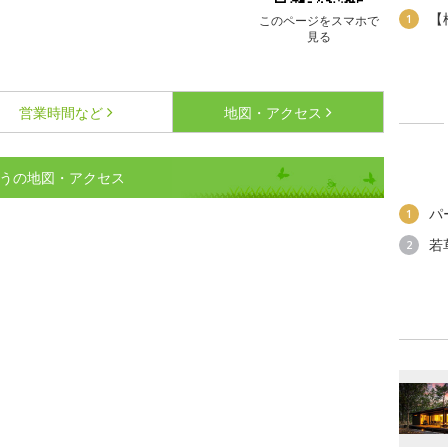
【
1
このページをスマホで
見る
営業時間など
地図・アクセス
くじゅうの地図・アクセス
パ
1
若
2