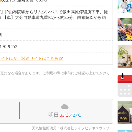
車】JR由布院駅からリムジンバスで飯田高原停留所下車、徒
分 【車】大分自動車道九重ICから約25分、由布院ICから約
料
170-9452
サイトほか、関連サイトはこちら
変更になる場合があります。ご利用の際は事前にご確認の上おでかけく
明日
33℃
／
27℃
天気情報提供元：株式会社ライフビジネスウェザー