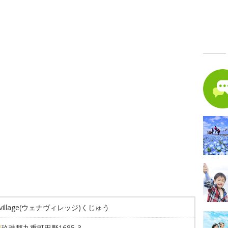
avillage(ウェナヴィレッジ)くじゅう
県
玖珠郡九重町田野1685-3