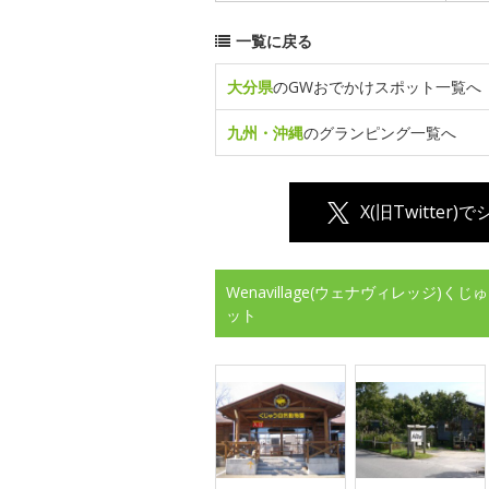
一覧に戻る
大分県
のGWおでかけスポット一覧へ
九州・沖縄
のグランピング一覧へ
X(旧Twitter)
Wenavillage(ウェナヴィレッジ
ット