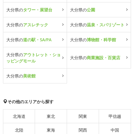
大分県の
タワー・展望台
大分県の
公園
大分県の
アスレチック
大分県の
温泉・スパリゾート
大分県の
道の駅・SA/PA
大分県の
博物館・科学館
大分県の
アウトレット・ショ
大分県の
商業施設・百貨店
ッピングモール
大分県の
美術館
その他のエリアから探す
北海道
東北
関東
甲信越
北陸
東海
関西
中国