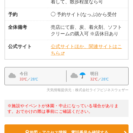
着して、散歩程度なら可
予約
◯ 予約サイト(なっぷ)から受付
全体備考
売店にて薪、炭、着火剤、ソフト
クリームの購入可 ※店休日あり
公式サイト
公式サイトほか、関連サイトはこ
ちら
今日
明日
33℃
／
28℃
32℃
／
28℃
天気情報提供元：株式会社ライフビジネスウェザー
※施設やイベントが休園・中止になっている場合がありま
す。おでかけの際は事前にご確認ください。
地図・アクセス情報、電話番号を確認する