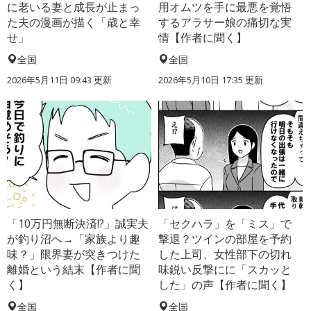
に老いる妻と成長が止まっ
用オムツを手に最悪を覚悟
た夫の漫画が描く「歳と幸
するアラサー娘の痛切な実
せ」
情【作者に聞く】
全国
全国
2026年5月11日 09:43 更新
2026年5月10日 17:35 更新
「10万円無断決済!?」誠実夫
「セクハラ」を「ミス」で
が釣り沼へ→「家族より趣
撃退？ツインの部屋を予約
味？」限界妻が突きつけた
した上司、女性部下の切れ
離婚という結末【作者に聞
味鋭い反撃にに「スカッと
く】
した」の声【作者に聞く】
全国
全国