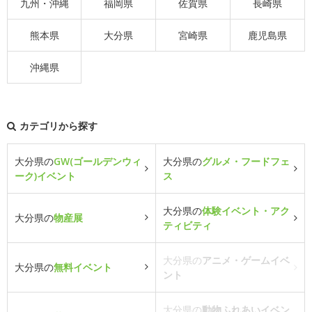
九州・沖縄
福岡県
佐賀県
長崎県
熊本県
大分県
宮崎県
鹿児島県
沖縄県
カテゴリから探す
大分県の
GW(ゴールデンウィ
大分県の
グルメ・フードフェ
ーク)イベント
ス
大分県の
体験イベント・アク
大分県の
物産展
ティビティ
大分県の
アニメ・ゲームイベ
大分県の
無料イベント
ント
大分県の
動物ふれあいイベン