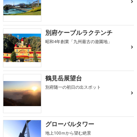
別府ケーブルラクテンチ
昭和4年創業「九州最古の遊園地」
鶴見岳展望台
別府随一の初日の出スポット
グローバルタワー
地上100ｍから望む絶景