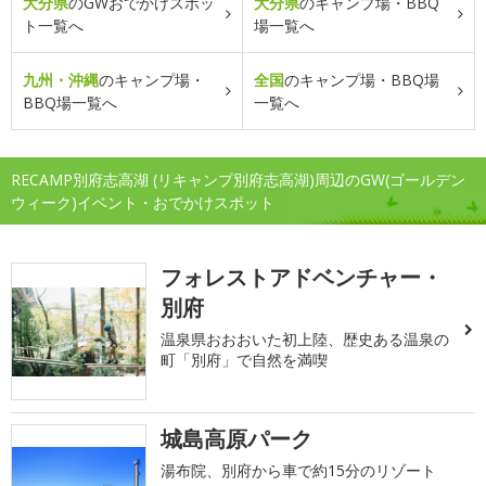
大分県
のGWおでかけスポッ
大分県
のキャンプ場・BBQ
ト一覧へ
場一覧へ
九州・沖縄
のキャンプ場・
全国
のキャンプ場・BBQ場
BBQ場一覧へ
一覧へ
RECAMP別府志高湖 (リキャンプ別府志高湖)周辺のGW(ゴールデン
ウィーク)イベント・おでかけスポット
フォレストアドベンチャー・
別府
温泉県おおおいた初上陸、歴史ある温泉の
町「別府」で自然を満喫
城島高原パーク
湯布院、別府から車で約15分のリゾート