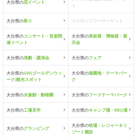
大分県の
花イベント
ト
大分県の
祭り
大分県の
フリーマーケット
大分県の
コンサート・音楽関
大分県の
美術展・博物展・展
連イベント
示会
大分県の
演劇・講演会
大分県の
フェア
大分県の
GW(ゴールデンウィ
大分県の
遊園地・テーマパー
ーク)観光スポット
ク
大分県の
水族館・動物園
大分県の
フードテーマパーク
大分県の
工場見学
大分県の
キャンプ場・BBQ場
大分県の
牧場・レジャー＆リ
大分県の
グランピング
ゾート施設