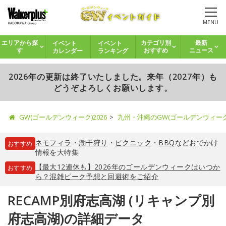
MENU
イベント
イベント
エリアから探
カテゴリ別
最新
カレンダー
ランキング
す
おすすめ
ニュース
2026年の更新は終了いたしました。来年（2027年）も
どうぞよろしくお願いします。
GW(ゴールデンウィーク)2026
九州・沖縄のGW(ゴールデンウィー
ネモフィラ
・
潮干狩り
・
ピクニック
・
BBQ
などおでかけ
おすすめ
情報を大特集
【最大12連休も】2026年のゴールデンウィークはいつか
おすすめ
ら？混雑ピーク予想と回避術をご紹介
RECAMP別府志高湖 (リキャンプ別
府志高湖)の詳細データ