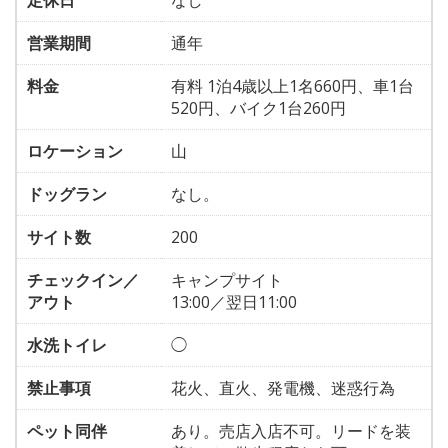
定休日
なし
営業期間
通年
料金
有料 1泊4歳以上1名660円、車1台
520円、バイク1台260円
ロケーション
山
ドッグラン
なし。
サイト数
200
チェックイン／
キャンプサイト
アウト
13:00／翌日11:00
水洗トイレ
◯
禁止事項
花火、直火、発電機、迷惑行為
ペット同伴
あり。売店入店不可。リードを装