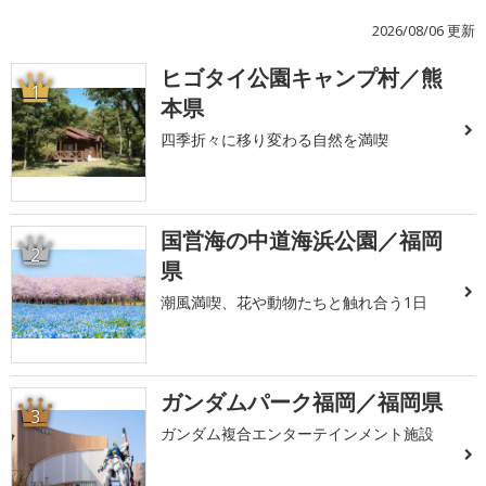
2026/08/06 更新
ヒゴタイ公園キャンプ村／熊
1
本県
四季折々に移り変わる自然を満喫
国営海の中道海浜公園／福岡
2
県
潮風満喫、花や動物たちと触れ合う1日
ガンダムパーク福岡／福岡県
3
ガンダム複合エンターテインメント施設