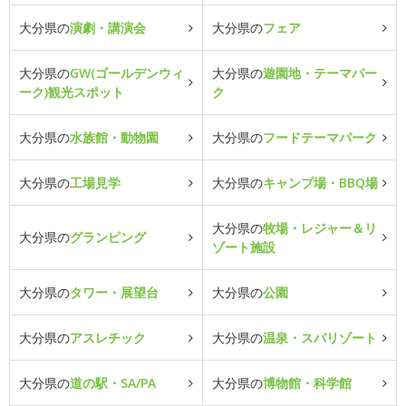
大分県の
演劇・講演会
大分県の
フェア
大分県の
GW(ゴールデンウィ
大分県の
遊園地・テーマパー
ーク)観光スポット
ク
大分県の
水族館・動物園
大分県の
フードテーマパーク
大分県の
工場見学
大分県の
キャンプ場・BBQ場
大分県の
牧場・レジャー＆リ
大分県の
グランピング
ゾート施設
大分県の
タワー・展望台
大分県の
公園
大分県の
アスレチック
大分県の
温泉・スパリゾート
大分県の
道の駅・SA/PA
大分県の
博物館・科学館