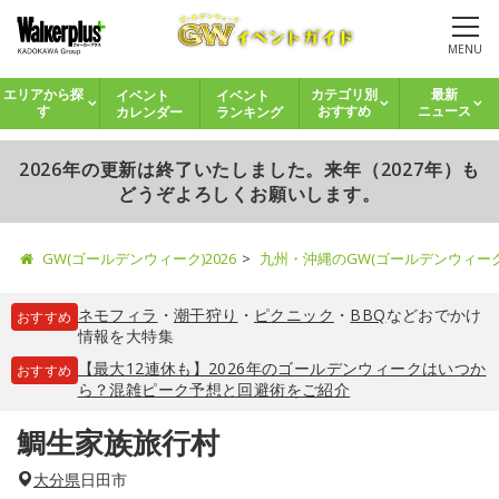
MENU
イベント
イベント
エリアから探
カテゴリ別
最新
カレンダー
ランキング
す
おすすめ
ニュース
2026年の更新は終了いたしました。来年（2027年）も
どうぞよろしくお願いします。
GW(ゴールデンウィーク)2026
九州・沖縄のGW(ゴールデンウィー
ネモフィラ
・
潮干狩り
・
ピクニック
・
BBQ
などおでかけ
おすすめ
情報を大特集
【最大12連休も】2026年のゴールデンウィークはいつか
おすすめ
ら？混雑ピーク予想と回避術をご紹介
鯛生家族旅行村
大分県
日田市