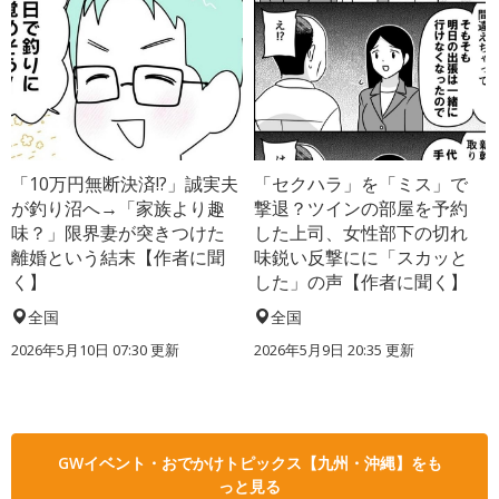
「10万円無断決済!?」誠実夫
「セクハラ」を「ミス」で
が釣り沼へ→「家族より趣
撃退？ツインの部屋を予約
味？」限界妻が突きつけた
した上司、女性部下の切れ
離婚という結末【作者に聞
味鋭い反撃にに「スカッと
く】
した」の声【作者に聞く】
全国
全国
2026年5月10日 07:30 更新
2026年5月9日 20:35 更新
GWイベント・おでかけトピックス【九州・沖縄】をも
っと見る