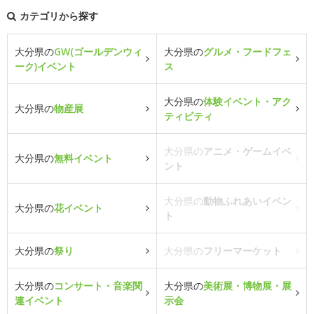
カテゴリから探す
大分県の
GW(ゴールデンウィ
大分県の
グルメ・フードフェ
ーク)イベント
ス
大分県の
体験イベント・アク
大分県の
物産展
ティビティ
大分県の
アニメ・ゲームイベ
大分県の
無料イベント
ント
大分県の
動物ふれあいイベン
大分県の
花イベント
ト
大分県の
祭り
大分県の
フリーマーケット
大分県の
コンサート・音楽関
大分県の
美術展・博物展・展
連イベント
示会