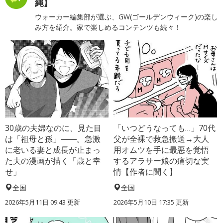
縄】
ウォーカー編集部が選ぶ、GW(ゴールデンウィーク)の楽し
み方を紹介。家で楽しめるコンテンツも続々！
30歳の夫婦なのに、見た目
「いつどうなっても…」70代
は「祖母と孫」――。急激
父が全裸で救急搬送→大人
に老いる妻と成長が止まっ
用オムツを手に最悪を覚悟
た夫の漫画が描く「歳と幸
するアラサー娘の痛切な実
せ」
情【作者に聞く】
全国
全国
2026年5月11日 09:43 更新
2026年5月10日 17:35 更新