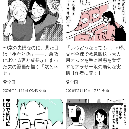
30歳の夫婦なのに、見た目
「いつどうなっても…」70代
は「祖母と孫」――。急激
父が全裸で救急搬送→大人
に老いる妻と成長が止まっ
用オムツを手に最悪を覚悟
た夫の漫画が描く「歳と幸
するアラサー娘の痛切な実
せ」
情【作者に聞く】
全国
全国
2026年5月11日 09:43 更新
2026年5月10日 17:35 更新