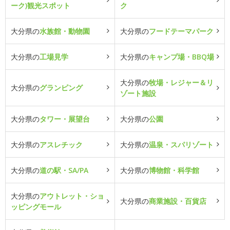
ーク)観光スポット
ク
大分県の
水族館・動物園
大分県の
フードテーマパーク
大分県の
工場見学
大分県の
キャンプ場・BBQ場
大分県の
牧場・レジャー＆リ
大分県の
グランピング
ゾート施設
大分県の
タワー・展望台
大分県の
公園
大分県の
アスレチック
大分県の
温泉・スパリゾート
大分県の
道の駅・SA/PA
大分県の
博物館・科学館
大分県の
アウトレット・ショ
大分県の
商業施設・百貨店
ッピングモール