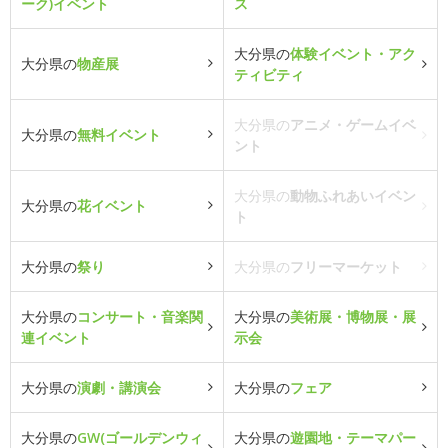
ーク)イベント
ス
大分県の
体験イベント・アク
大分県の
物産展
ティビティ
大分県の
アニメ・ゲームイベ
大分県の
無料イベント
ント
大分県の
動物ふれあいイベン
大分県の
花イベント
ト
大分県の
祭り
大分県の
フリーマーケット
大分県の
コンサート・音楽関
大分県の
美術展・博物展・展
連イベント
示会
大分県の
演劇・講演会
大分県の
フェア
大分県の
GW(ゴールデンウィ
大分県の
遊園地・テーマパー