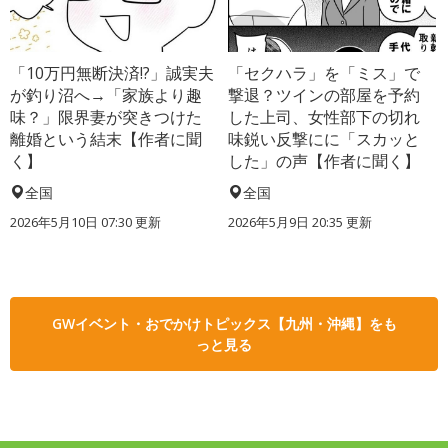
「10万円無断決済!?」誠実夫
「セクハラ」を「ミス」で
が釣り沼へ→「家族より趣
撃退？ツインの部屋を予約
味？」限界妻が突きつけた
した上司、女性部下の切れ
離婚という結末【作者に聞
味鋭い反撃にに「スカッと
く】
した」の声【作者に聞く】
全国
全国
2026年5月10日 07:30 更新
2026年5月9日 20:35 更新
GWイベント・おでかけトピックス【九州・沖縄】をも
っと見る