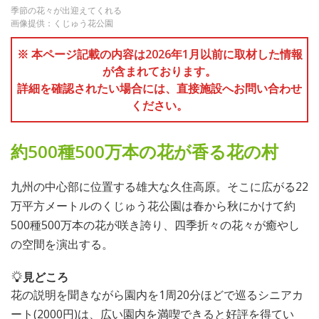
季節の花々が出迎えてくれる
画像提供：くじゅう花公園
※ 本ページ記載の内容は2026年1月以前に取材した情報
が含まれております。
詳細を確認されたい場合には、直接施設へお問い合わせ
ください。
約500種500万本の花が香る花の村
九州の中心部に位置する雄大な久住高原。そこに広がる22
万平方メートルのくじゅう花公園は春から秋にかけて約
500種500万本の花が咲き誇り、四季折々の花々が癒やし
の空間を演出する。
見どころ
花の説明を聞きながら園内を1周20分ほどで巡るシニアカ
ート(2000円)は、広い園内を満喫できると好評を得てい