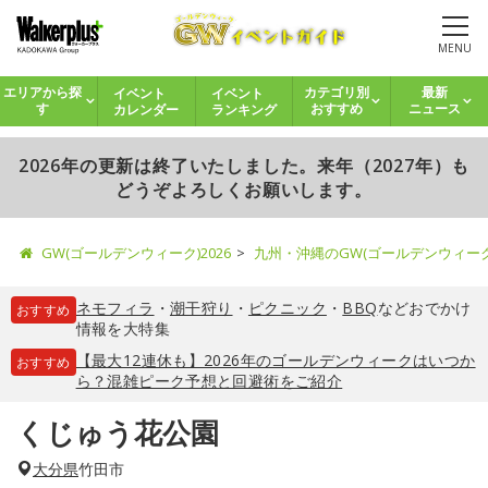
MENU
イベント
イベント
エリアから探
カテゴリ別
最新
カレンダー
ランキング
す
おすすめ
ニュース
2026年の更新は終了いたしました。来年（2027年）も
どうぞよろしくお願いします。
GW(ゴールデンウィーク)2026
九州・沖縄のGW(ゴールデンウィー
ネモフィラ
・
潮干狩り
・
ピクニック
・
BBQ
などおでかけ
おすすめ
情報を大特集
【最大12連休も】2026年のゴールデンウィークはいつか
おすすめ
ら？混雑ピーク予想と回避術をご紹介
くじゅう花公園
大分県
竹田市