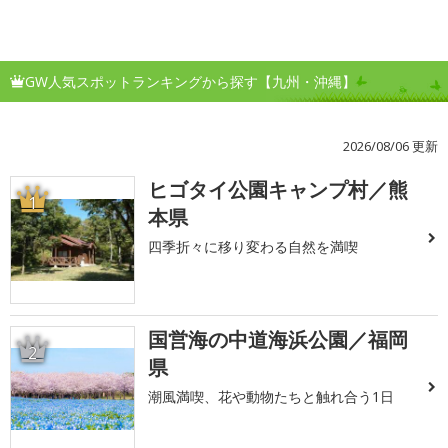
GW人気スポットランキングから探す【九州・沖縄】
2026/08/06 更新
ヒゴタイ公園キャンプ村／熊
1
本県
四季折々に移り変わる自然を満喫
国営海の中道海浜公園／福岡
2
県
潮風満喫、花や動物たちと触れ合う1日