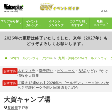
MENU
イベント
イベント
エリアから探
カテゴリ別
最新
カレンダー
ランキング
す
おすすめ
ニュース
2026年の更新は終了いたしました。来年（2027年）も
どうぞよろしくお願いします。
GW(ゴールデンウィーク)2026
九州・沖縄のGW(ゴールデンウィー
ネモフィラ
・
潮干狩り
・
ピクニック
・
BBQ
などおでかけ
おすすめ
情報を大特集
【最大12連休も】2026年のゴールデンウィークはいつか
おすすめ
ら？混雑ピーク予想と回避術をご紹介
大賀キャンプ場
長崎県
平戸市