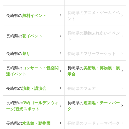
長崎県の
アニメ・ゲームイベ
長崎県の
無料イベント
ント
長崎県の
動物ふれあいイベン
長崎県の
花イベント
ト
長崎県の
祭り
長崎県の
フリーマーケット
長崎県の
コンサート・音楽関
長崎県の
美術展・博物展・展
連イベント
示会
長崎県の
演劇・講演会
長崎県の
フェア
長崎県の
GW(ゴールデンウィ
長崎県の
遊園地・テーマパー
ーク)観光スポット
ク
長崎県の
水族館・動物園
長崎県の
フードテーマパーク