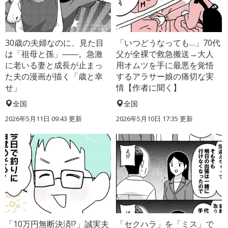
30歳の夫婦なのに、見た目
「いつどうなっても…」70代
は「祖母と孫」――。急激
父が全裸で救急搬送→大人
に老いる妻と成長が止まっ
用オムツを手に最悪を覚悟
た夫の漫画が描く「歳と幸
するアラサー娘の痛切な実
せ」
情【作者に聞く】
全国
全国
2026年5月11日 09:43 更新
2026年5月10日 17:35 更新
「10万円無断決済!?」誠実夫
「セクハラ」を「ミス」で