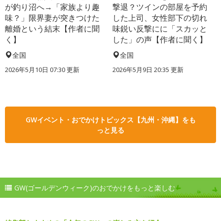
が釣り沼へ→「家族より趣
撃退？ツインの部屋を予約
味？」限界妻が突きつけた
した上司、女性部下の切れ
離婚という結末【作者に聞
味鋭い反撃にに「スカッと
く】
した」の声【作者に聞く】
全国
全国
2026年5月10日 07:30 更新
2026年5月9日 20:35 更新
GWイベント・おでかけトピックス【九州・沖縄】をも
っと見る
GW(ゴールデンウィーク)のおでかけをもっと楽しむ