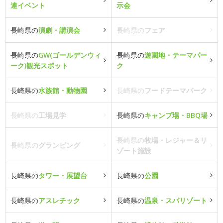
連イベント
示会
長崎県の
演劇・講演会
長崎県の
フェア
長崎県の
GW(ゴールデンウィ
長崎県の
遊園地・テーマパー
ーク)観光スポット
ク
長崎県の
水族館・動物園
長崎県の
フードテーマパーク
長崎県の
工場見学
長崎県の
キャンプ場・BBQ場
長崎県の
牧場・レジャー＆リ
長崎県の
グランピング
ゾート施設
長崎県の
タワー・展望台
長崎県の
公園
長崎県の
アスレチック
長崎県の
温泉・スパリゾート