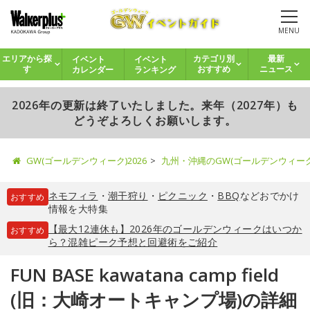
MENU
イベント
イベント
エリアから探
カテゴリ別
最新
カレンダー
ランキング
す
おすすめ
ニュース
2026年の更新は終了いたしました。来年（2027年）も
どうぞよろしくお願いします。
GW(ゴールデンウィーク)2026
九州・沖縄のGW(ゴールデンウィー
ネモフィラ
・
潮干狩り
・
ピクニック
・
BBQ
などおでかけ
おすすめ
情報を大特集
【最大12連休も】2026年のゴールデンウィークはいつか
おすすめ
ら？混雑ピーク予想と回避術をご紹介
FUN BASE kawatana camp field
(旧：大崎オートキャンプ場)の詳細