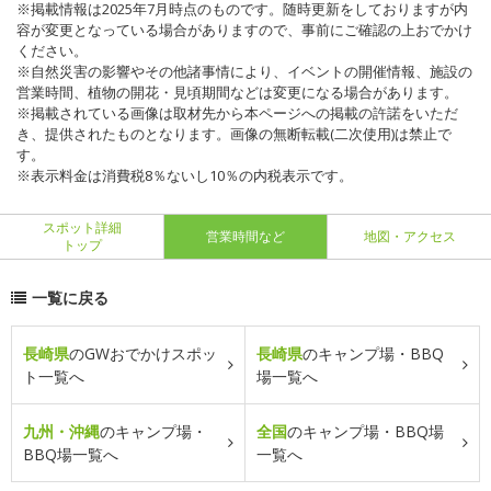
※掲載情報は2025年7月時点のものです。随時更新をしておりますが内
容が変更となっている場合がありますので、事前にご確認の上おでかけ
ください。
※自然災害の影響やその他諸事情により、イベントの開催情報、施設の
営業時間、植物の開花・見頃期間などは変更になる場合があります。
※掲載されている画像は取材先から本ページへの掲載の許諾をいただ
き、提供されたものとなります。画像の無断転載(二次使用)は禁止で
す。
※表示料金は消費税8％ないし10％の内税表示です。
スポット詳細
営業時間など
地図・アクセス
トップ
一覧に戻る
長崎県
のGWおでかけスポッ
長崎県
のキャンプ場・BBQ
ト一覧へ
場一覧へ
九州・沖縄
のキャンプ場・
全国
のキャンプ場・BBQ場
BBQ場一覧へ
一覧へ