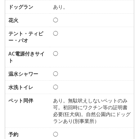
ドッグラン
あり。
花火
◯
テント・ティピ
◯
ー・パオ
AC電源付きサイ
◯
ト
温水シャワー
◯
水洗トイレ
◯
ペット同伴
あり。無駄吠えしないペットのみ
可。初回時にワクチン等の証明書
必要(狂犬病)。自然公園内にドッグ
ランあり(別事業所）
予約
◯