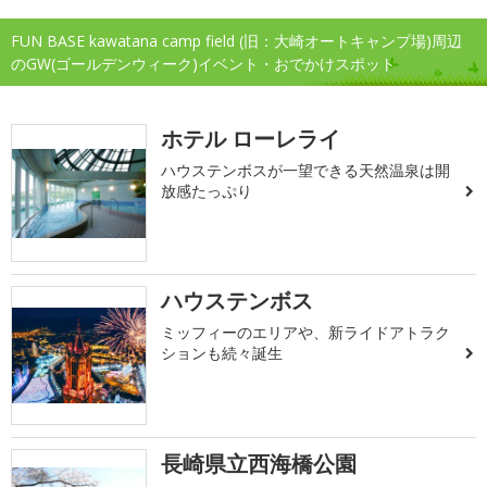
FUN BASE kawatana camp field (旧：大崎オートキャンプ場)周辺
のGW(ゴールデンウィーク)イベント・おでかけスポット
ホテル ローレライ
ハウステンボスが一望できる天然温泉は開
放感たっぷり
ハウステンボス
ミッフィーのエリアや、新ライドアトラク
ションも続々誕生
長崎県立西海橋公園