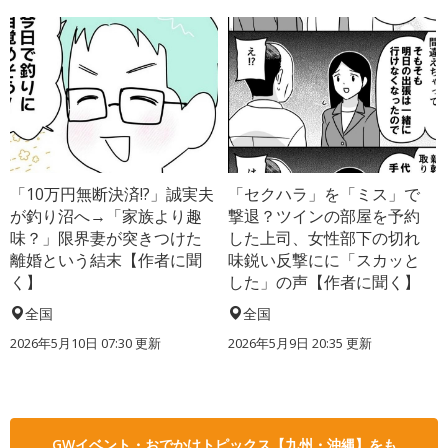
「10万円無断決済!?」誠実夫
「セクハラ」を「ミス」で
が釣り沼へ→「家族より趣
撃退？ツインの部屋を予約
味？」限界妻が突きつけた
した上司、女性部下の切れ
離婚という結末【作者に聞
味鋭い反撃にに「スカッと
く】
した」の声【作者に聞く】
全国
全国
2026年5月10日 07:30 更新
2026年5月9日 20:35 更新
GWイベント・おでかけトピックス【九州・沖縄】をも