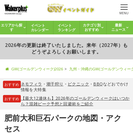
MENU
イベント
イベント
エリアから探
カテゴリ別
最新
カレンダー
ランキング
す
おすすめ
ニュース
2026年の更新は終了いたしました。来年（2027年）も
どうぞよろしくお願いします。
GW(ゴールデンウィーク)2026
九州・沖縄のGW(ゴールデンウィー
ネモフィラ
・
潮干狩り
・
ピクニック
・
BBQ
などおでかけ
おすすめ
情報を大特集
【最大12連休も】2026年のゴールデンウィークはいつか
おすすめ
ら？混雑ピーク予想と回避術をご紹介
肥前大和巨石パークの地図・アク
セス