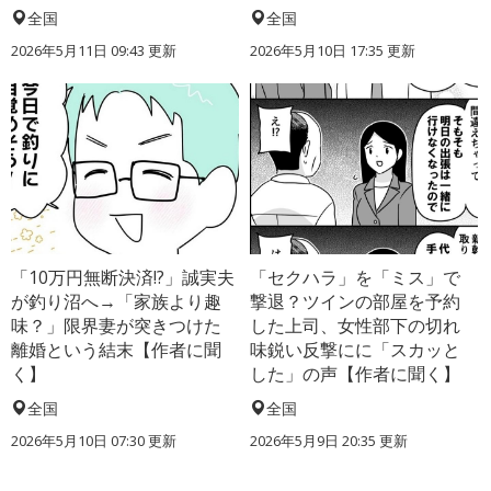
全国
全国
2026年5月11日 09:43 更新
2026年5月10日 17:35 更新
「10万円無断決済!?」誠実夫
「セクハラ」を「ミス」で
が釣り沼へ→「家族より趣
撃退？ツインの部屋を予約
味？」限界妻が突きつけた
した上司、女性部下の切れ
離婚という結末【作者に聞
味鋭い反撃にに「スカッと
く】
した」の声【作者に聞く】
全国
全国
2026年5月10日 07:30 更新
2026年5月9日 20:35 更新