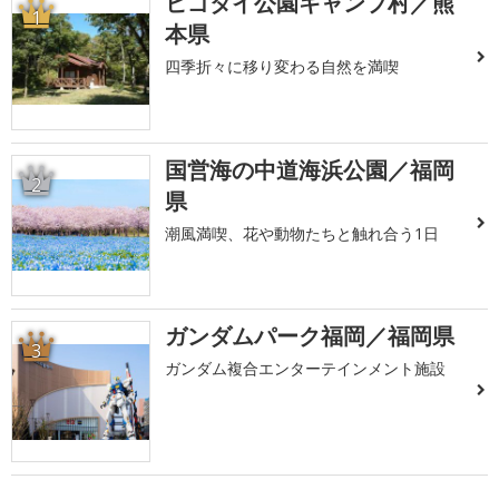
ヒゴタイ公園キャンプ村／熊
1
本県
四季折々に移り変わる自然を満喫
国営海の中道海浜公園／福岡
2
県
潮風満喫、花や動物たちと触れ合う1日
ガンダムパーク福岡／福岡県
3
ガンダム複合エンターテインメント施設