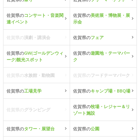
佐賀県の
コンサート・音楽関
佐賀県の
美術展・博物展・展
連イベント
示会
佐賀県の
演劇・講演会
佐賀県の
フェア
佐賀県の
GW(ゴールデンウィ
佐賀県の
遊園地・テーマパー
ーク)観光スポット
ク
佐賀県の
水族館・動物園
佐賀県の
フードテーマパーク
佐賀県の
工場見学
佐賀県の
キャンプ場・BBQ場
佐賀県の
牧場・レジャー＆リ
佐賀県の
グランピング
ゾート施設
佐賀県の
タワー・展望台
佐賀県の
公園