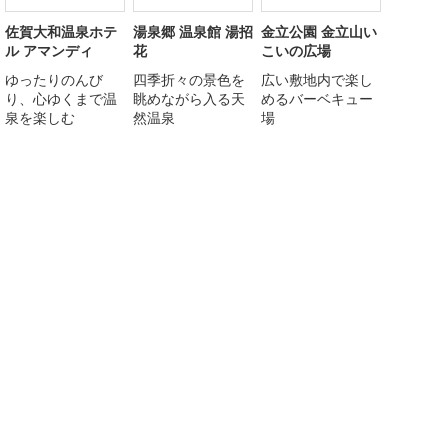
佐賀大和温泉ホテ
湯泉郷 温泉館 湯招
金立公園 金立山い
ル アマンディ
花
こいの広場
ゆったりのんび
四季折々の景色を
広い敷地内で楽し
り、心ゆくまで温
眺めながら入る天
めるバーベキュー
泉を楽しむ
然温泉
場