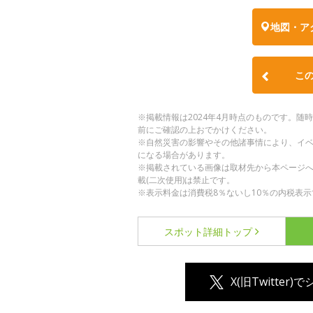
地図・ア
こ
※掲載情報は2024年4月時点のものです。
前にご確認の上おでかけください。
※自然災害の影響やその他諸事情により、イ
になる場合があります。
※掲載されている画像は取材先から本ページ
載(二次使用)は禁止です。
※表示料金は消費税8％ないし10％の内税表示
スポット詳細
トップ
X(旧Twitter)