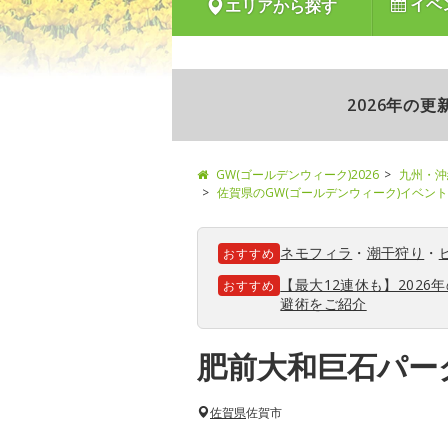
イベ
エリアから探す
2026年の
GW(ゴールデンウィーク)2026
九州・沖
佐賀県のGW(ゴールデンウィーク)イベン
ネモフィラ
・
潮干狩り
・
おすすめ
【最大12連休も】202
おすすめ
避術をご紹介
肥前大和巨石パー
佐賀県
佐賀市