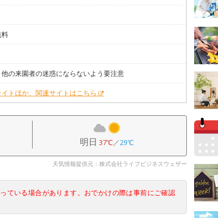
無料
。
。他の来園者の迷惑にならないよう要注意
サイトほか、関連サイトはこちら
明日
37℃
／
29℃
天気情報提供元：株式会社ライフビジネスウェザー
なっている場合があります。おでかけの際は事前にご確認