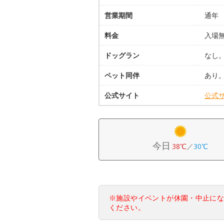
営業期間
通年
料金
入場
ドッグラン
なし
ペット同伴
あり
公式サイト
公式
今日
38℃
／
30℃
※施設やイベントが休園・中止に
ください。