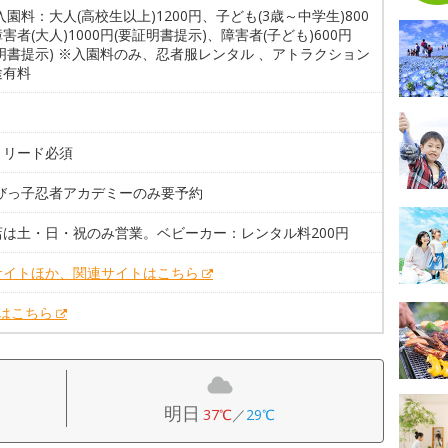
入園料：大人(高校生以上)1200円、子ども(3歳～中学生)800
害者(大人)1000円(要証明書提示)、障害者(子ども)600円
明書提示) ※入園料のみ、忍者服レンタル 、アトラクション
途有料
。リード必須
ちびっ子忍者アカデミーのみ要予約
店は土・日・祝のみ営業。ベビーカー：レンタル料200円
サイトほか、関連サイトはこちら
Xはこちら
明日
37℃
／
29℃