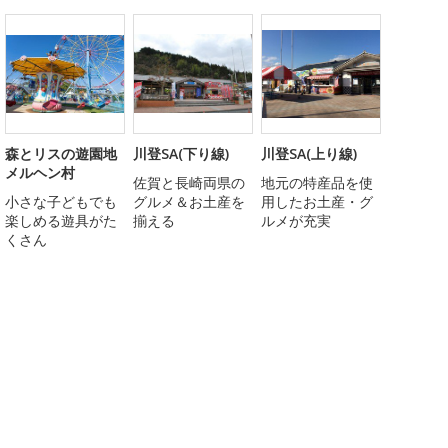
森とリスの遊園地
川登SA(下り線)
川登SA(上り線)
メルヘン村
佐賀と長崎両県の
地元の特産品を使
小さな子どもでも
グルメ＆お土産を
用したお土産・グ
楽しめる遊具がた
揃える
ルメが充実
くさん