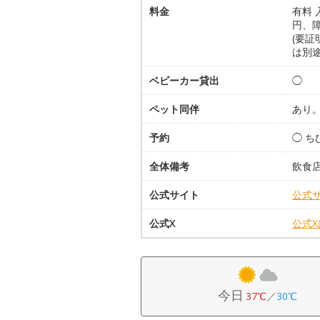
料金
有料 
円、障
(要証
は別
ベビーカー貸出
◯
ペット同伴
あり
予約
◯ 
全体備考
飲食
公式サイト
公式
公式X
公式
今日
37℃
／
30℃