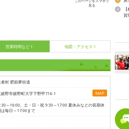
唐
1
このページをスマホで
見る
【
2
賀
営業時間など
地図・アクセス
忍者村 肥前夢街道
MAP
県
嬉野市嬉野町大字下野甲716-1
9:30～16:00。土・日・祝 9:30～17:00 夏休みなどの長期休
は毎日～17:00まで