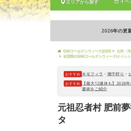
イベ
エリアから探す
2026年の
GW(ゴールデンウィーク)2026
九州・沖
佐賀県のGW(ゴールデンウィーク)イベン
ネモフィラ
・
潮干狩り
・
おすすめ
【最大12連休も】202
おすすめ
避術をご紹介
元祖忍者村 肥前
タ